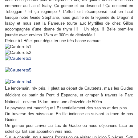
emmener au Lac d' Isaby. Ça grimpe et ça descend ! Ça descend en
Toboggan ! Et ça regrimpe ! L'effort est récompensé tout en haut
lorsque notre Guide Stéphane, nous gratifie de la légende du Dragon d
Isaby et nous sert la Fameuse tourte aux Myrtilles de chez Gillou
accompagnée d'une tisane de thym !!! ! Un régal !! Belle première
journée avec environ 13km et 300m de dénivelée !
Retour à l Hôtel pour déguster une très bonne carbure..
L
e lendemain, rdv pris, il pleut au départ de Cautetets, mais les Guides
décident de partir du Pont d Espagne, et grimper à travers le Parc
National.. environ 15 km, avec une dénivelée de 500m.
Le paysage est magnifique ! Essentiellement des sapins et des pins.
On traverse des ruisseaux. En file indienne en suivant la trace de nos
Guides.
On grimpe pour arriver au Lac de Gaube où nous déjeunons face au
soleil qui fait son apparition vers midi.
Sur le chemin, nous avons l'occasion de visiter un igloo 5 pièces, Svp