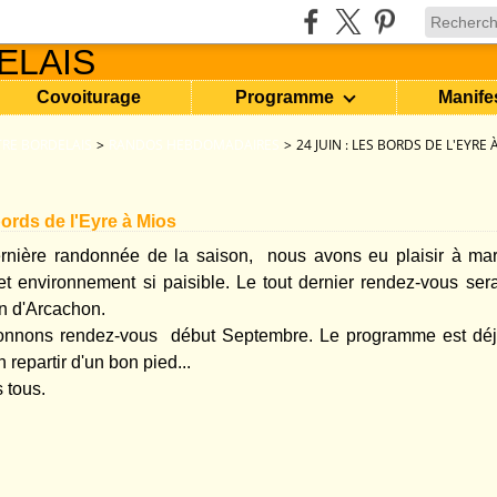
Covoiturage
Programme
Manife
RE BORDELAIS
>
RANDOS HEBDOMADAIRES
>
24 JUIN : LES BORDS DE L'EYRE 
 bords de l'Eyre à Mios
ernière randonnée de la saison, nous avons eu plaisir à mar
et environnement si paisible. Le tout dernier rendez-vous ser
n d'Arcachon.
nnons rendez-vous début Septembre. Le programme est déjà
repartir d'un bon pied...
 tous.