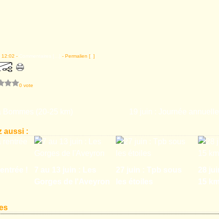
 12:02 -
Commentaires [
…
]
- Permalien [
#
]
0 vote
 à Bommes (20-25 km)
19 juin : Journée annuel
 aussi :
entrée !
7 au 13 juin : Les
27 juin : Tpb sous
28 jui
Gorges de l'Aveyron
les étoiles
15 k
es