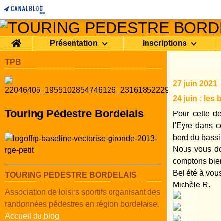
Home
Présentation
Inscriptions
TPB
TOURING PEDEST
27 juin 2021
24 juin : les
Touring Pédestre Bordelais
Pour cette d
l'Eyre dans c
bord du bassi
Nous vous do
comptons bien 
Bel été à vous
TOURING PEDESTRE BORDELAIS
Michèle R.
Association de loisirs sportifs organisant des
randonnées pédestres en région bordelaise.
Accueil du blog