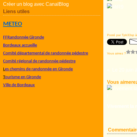
Créer un blog avec CanalBlog
Liens utiles
METEO
Posté par Tpb33sp à
FFRandonnée Gironde
Bordeaux accueille
Comité départemental de randonnée pédestre
Vous aimez ?
Comité régional de randonnée pédestre
L
es chemins de randonnée en Gironde
Le 20 juin
T
ourisme en Gironde
Vous aimerez
Ville de Bordeaux
Vivement la r
Commentair