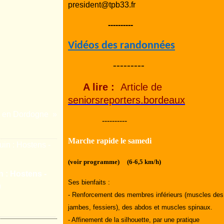
president@tpb33.fr
----------
Vidéos des randonnées
---------
A lire :
Article de
seniorsreporters.bordeaux
le en Dordogne
----------
Marche rapide le samedi
(voir programme) (6-6,5 km/h)
n : Hostens -
Ses bienfaits :
m
- Renforcement des membres inférieurs (muscles des
jambes, fessiers), des abdos et muscles spinaux.
- Affinement de la silhouette, par une pratique