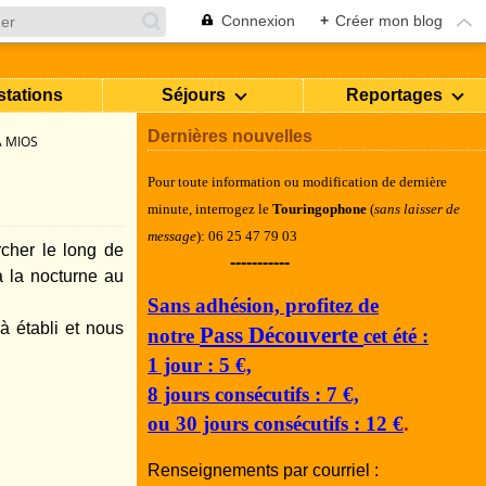
Connexion
+
Créer mon blog
stations
Séjours
Reportages
Dernières nouvelles
À MIOS
Pour toute information ou modification de dernière
minute, i
nterrogez le
Touringophone
(
sans laisser de
message
): 06 25 47 79 03
cher le long de
-----------
a la nocturne au
Sans adhésion, profitez de
 établi et nous
Pass Découverte
notre
cet été :
1 jour : 5 €,
8 jours consécutifs : 7 €,
ou 30 jours consécutifs : 12 €
.
Renseignements par courriel :