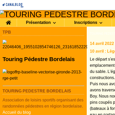
Home
Présentation
Inscriptions
TPB
TOURING PEDEST
14 avril 2022
10 avril : Lè
Touring Pédestre Bordelais
Le départ s'es
emplacement a
du sable. L'ég
constructions.
Puis nous avo
avons travers
TOURING PEDESTRE BORDELAIS
Boy. Nous nou
Association de loisirs sportifs organisant des
pins coupés p
randonnées pédestres en région bordelaise.
(bateaux à fon
Accueil du blog
eau en partan