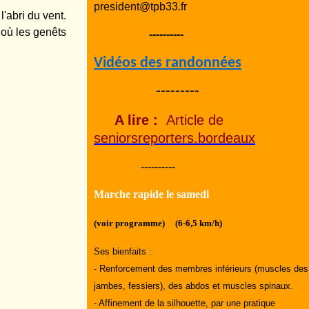
president@tpb33.fr
l'abri du vent.
 où les genêts
----------
Vidéos des randonnées
---------
A lire :
Article de
seniorsreporters.bordeaux
----------
Marche rapide le samedi
(voir programme) (6-6,5 km/h)
Ses bienfaits :
- Renforcement des membres inférieurs (muscles des
jambes, fessiers), des abdos et muscles spinaux.
- Affinement de la silhouette, par une pratique