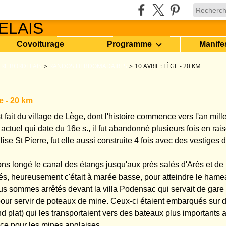
Covoiturage
Programme
Manife
RE BORDELAIS
>
RANDOS HEBDOMADAIRES
>
10 AVRIL : LÈGE - 20 KM
ge - 20 km
t fait du village de Lège, dont l'histoire commence vers l'an mill
ctuel qui date du 16e s., il fut abandonné plusieurs fois en rai
lise St Pierre, fut elle aussi construite 4 fois avec des vestiges
ns longé le canal des étangs jusqu'aux prés salés d'Arès et d
és, heureusement c'était à marée basse, pour atteindre le ham
s sommes arrêtés devant la villa Podensac qui servait de gare o
our servir de poteaux de mine. Ceux-ci étaient embarqués sur 
d plat) qui les transportaient vers des bateaux plus importants 
ce pour les mines anglaises.