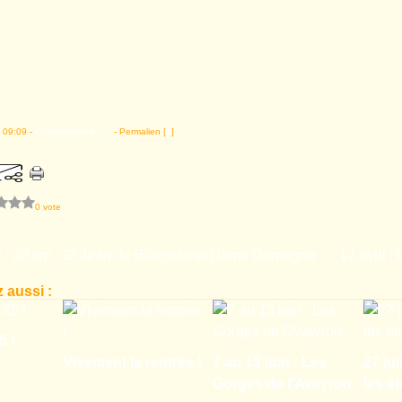
 09:09 -
Commentaires [
…
]
- Permalien [
#
]
0 vote
2 : 20 km - St Jean de Blaignac et Dame Dordogne
17 avril :
 aussi :
5 !
Vivement la rentrée !
7 au 13 juin : Les
27 ju
Gorges de l'Aveyron
les ét