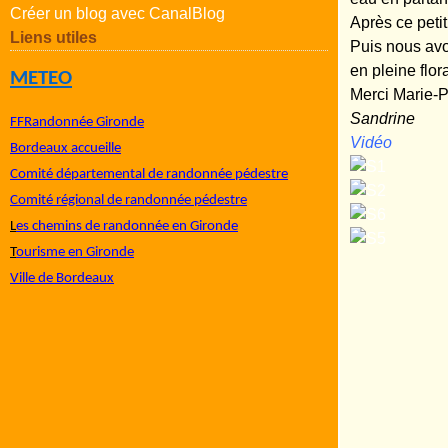
Créer un blog avec CanalBlog
Après ce petit
Liens utiles
Puis nous avon
en pleine flo
METEO
Merci Marie-Pi
Sandrine
FFRandonnée Gironde
Vidéo
Bordeaux accueille
Comité départemental de randonnée pédestre
Comité régional de randonnée pédestre
L
es chemins de randonnée en Gironde
T
ourisme en Gironde
Ville de Bordeaux