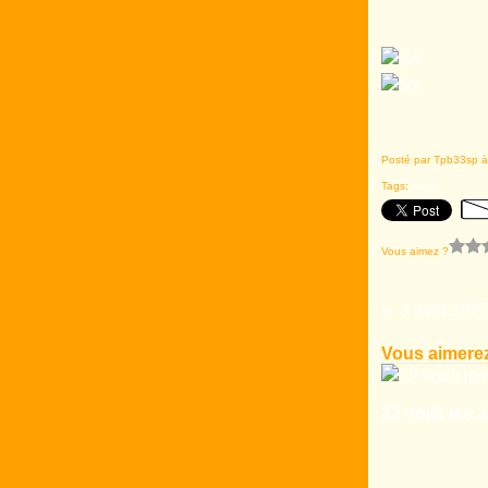
Posté par Tpb33sp à
Tags:
Lège
Vous aimez ?
3 avril 202
Vous aimerez
22 voilà les 2