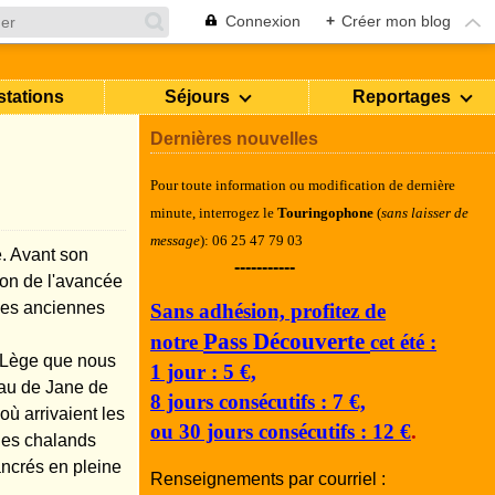
Connexion
+
Créer mon blog
stations
Séjours
Reportages
Dernières nouvelles
Pour toute information ou modification de dernière
minute, i
nterrogez le
Touringophone
(
sans laisser de
message
): 06 25 47 79 03
e. Avant son
-----------
son de l'avancée
 des anciennes
Sans adhésion, profitez de
Pass Découverte
notre
cet été :
e Lège que nous
1 jour : 5 €,
eau de Jane de
8 jours consécutifs : 7 €,
ù arrivaient les
ou 30 jours consécutifs : 12 €
.
des chalands
ancrés en pleine
Renseignements par courriel :