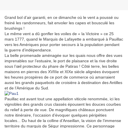
Grand bol d’air garanti, en ce dimanche où le vent a poussé ou
freiné les randonneurs, fait envoler les capes et bousculé les
brushings !
Le même vent a dû gonfler les voiles de « la Victoire » ce 25
mars 1777, quand le Marquis de Lafayette a embarqué à Pauillac
vers les Amériques pour porter secours à la population pendant
la guerre d’indépendance.
La belle promenade aménagée sur les quais nous offre des vues
imprenables sur l’estuaire, le port de plaisance et la rive droite
sous l’œil protecteur du phare de Patiras ! Côté terre, les belles
maisons en pierres des XVIIIe et XIXe siècle alignées évoquent
les heures prospères de ce port de commerce où amarraient
aussi les grands paquebots de croisière à destination des Antilles
et de l’Amérique du Sud.
Pauillac est avant tout une appellation viticole renommée, ici les
vignobles des grands crus classés épousent les douces courbes
du relief à perte de vue. De magnifiques châteaux ponctuent
notre itinéraire, l’occasion d’évoquer quelques péripéties
locales... Du haut de la colline d’Anseillan, la vision de l’immense
territoire du marquis de Ségur impressionne. Ce personnage