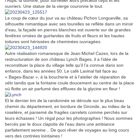
l’Aspic la domine, pour surveiller leurs précieux ceps et les
ouvriers. Une statue de la vierge couronne le tout.
Le coup de cœur du jour va au château Pichon Longueville, sa
silhouette romantique avec ses tourelles se reflète dans un miroir
d’eau, la façade en pierres blanches est ouverte sur de grandes
fenêtres ornées de guirlandes de fruits et fleurs et les hautes
toitures sont hérissées de cheminées ouvragées.
Autre réalisation romanesque de Jean-Michel Cazes, lors de la
restructuration de son château Lynch Bages, il a l’idée de
reconstituer la place du village telle qu’il l’a connue dans son
enfance, dans les années 50. Le café Lavinal fait face au
« Bages-Bazar », à la boucherie et à l’atelier de réparation de
vélo tandis que la fontaine coule doucement au centre de la place
où flotte un air parfumé des effluves de la glycine en fleur !
Et le dernier km de la randonnée se déroule sur le plus beau
chemin du département, en bordure de Gironde, au milieu de la
roselière, et parsemé de fragiles carrelets comme perchés sur
leurs échasses ! Un régal pour les photographes ! Nous sommes
bercés par le doux clapotis de l’eau dans une ambiance
parfaitement sereine... De quoi rêver de voyages au long cours
vers des contrées lointaines !