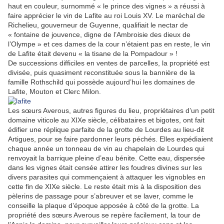
haut en couleur, surnommé « le prince des vignes » a réussi à
faire apprécier le vin de Lafite au roi Louis XV. Le maréchal de
Richelieu, gouverneur de Guyenne, qualifiait le nectar de
« fontaine de jouvence, digne de l’Ambroisie des dieux de
l’Olympe » et ces dames de la cour n’étaient pas en reste, le vin
de Lafite était devenu « la tisane de la Pompadour » !
De successions difficiles en ventes de parcelles, la propriété est
divisée, puis quasiment reconstituée sous la bannière de la
famille Rothschild qui possède aujourd’hui les domaines de
Lafite, Mouton et Clerc Milon.
Les sœurs Averous, autres figures du lieu, propriétaires d’un petit
domaine viticole au XIXe siècle, célibataires et bigotes, ont fait
édifier une réplique parfaite de la grotte de Lourdes au lieu-dit
Artigues, pour se faire pardonner leurs péchés. Elles expédiaient
chaque année un tonneau de vin au chapelain de Lourdes qui
renvoyait la barrique pleine d’eau bénite. Cette eau, dispersée
dans les vignes était censée attirer les foudres divines sur les
divers parasites qui commençaient à attaquer les vignobles en
cette fin de XIXe siècle. Le reste était mis à la disposition des
pèlerins de passage pour s’abreuver et se laver, comme le
conseille la plaque d’époque apposée à côté de la grotte. La
propriété des sœurs Averous se repère facilement, la tour de