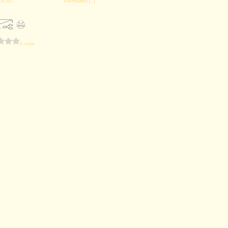
19:50 -
Commentaires [
…
]
- Permalien [
#
]
airerie
0 vote