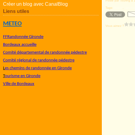
Posté par Touring à 
Créer un blog avec CanalBlog
Tags:
Bazas
,
apothic
Liens utiles
METEO
Vous aimez ?
FFRandonnée Gironde
Bordeaux accueille
Comité départemental de randonnée pédestre
Comité régional de randonnée pédestre
L
es chemins de randonnée en Gironde
T
ourisme en Gironde
Ville de Bordeaux