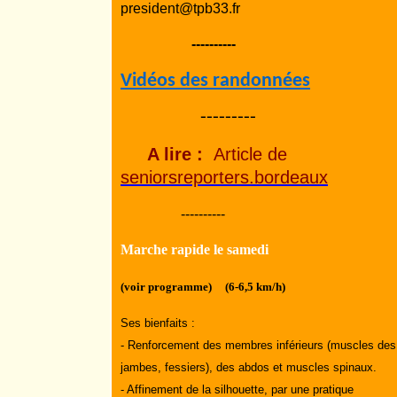
president@tpb33.fr
----------
Vidéos des randonnées
---------
A lire :
Article de
seniorsreporters.bordeaux
----------
Marche rapide le samedi
(voir programme) (6-6,5 km/h)
Ses bienfaits :
- Renforcement des membres inférieurs (muscles des
jambes, fessiers), des abdos et muscles spinaux.
- Affinement de la silhouette, par une pratique