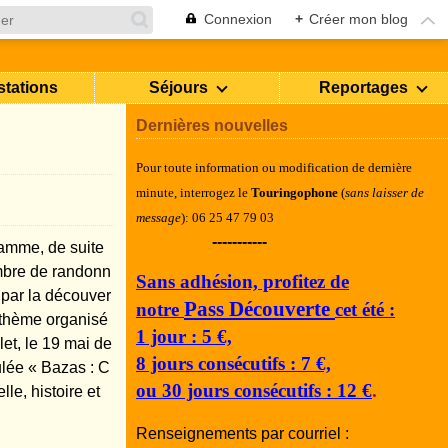
Connexion
+
Créer mon blog
stations
Séjours
Reportages
Dernières nouvelles
Pour toute information ou modification de dernière
minute, i
nterrogez le
Touringophone
(
sans laisser de
message
): 06 25 47 79 03
-----------
ramme, de suite
bre de randonn
Sans adhésion, profitez de
ée par la découver
Pass Découverte
notre
cet été :
 thème organisé
1 jour : 5 €,
let, le 19 mai de
8 jours consécutifs : 7 €,
itulée « Bazas : C
ou 30 jours consécutifs : 12 €
.
e, histoire et
Renseignements par courriel :