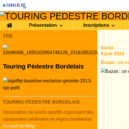
Home
Présentation
Inscriptions
TPB
TOURING PEDEST
bazas
8 juin 2019
Bazas : un co
Touring Pédestre Bordelais
TOURING PEDESTRE BORDELAIS
Association de loisirs sportifs organisant des
randonnées pédestres en région bordelaise.
Accueil du blog