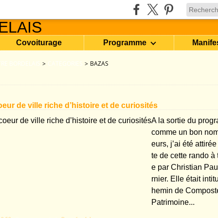
Covoiturage
Programme
Manife
RE BORDELAIS
>
CATEGORIES
>
BAZAS
eur de ville riche d’histoire et de curiosités
A la sortie du prog
comme un bon nom
eurs, j’ai été attir
te de cette rando à
e par Christian Pau
rnier. Elle était int
hemin de Compostell
Patrimoine...