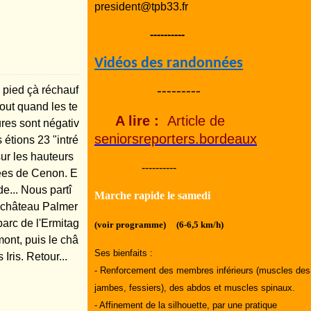
president@tpb33.fr
----------
Vidéos des randonnées
 pied çà réchauf
---------
rtout quand les te
A lire :
Article de
res sont négativ
seniorsreporters.bordeaux
 étions 23 "intré
sur les hauteurs
----------
es de Cenon. E
e... Nous partî
Marche rapide le samedi
château Palmer
parc de l'Ermitag
(voir programme) (6-6,5 km/h)
mont, puis le châ
Ses bienfaits :
 Iris. Retour...
- Renforcement des membres inférieurs (muscles des
jambes, fessiers), des abdos et muscles spinaux.
- Affinement de la silhouette, par une pratique