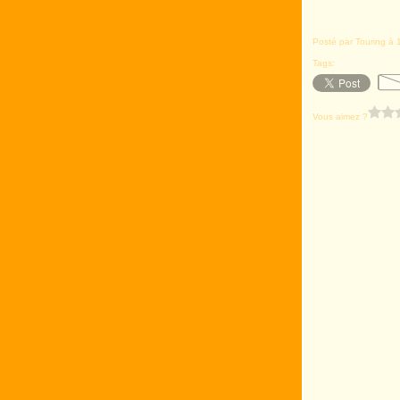
Posté par Touring à 
Tags:
Cauterets
Vous aimez ?