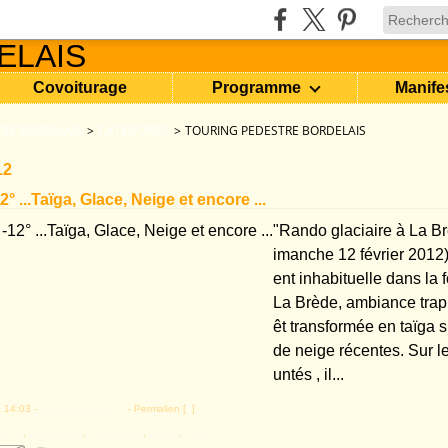
Covoiturage
Programme
Manife
RE BORDELAIS
>
CATEGORIES
>
TOURING PEDESTRE BORDELAIS
12
° ...Taïga, Glace, Neige et encore ...
"Rando glaciaire à La B
imanche 12 février 2012
ent inhabituelle dans la f
La Brède, ambiance trapp
êt transformée en taïga 
de neige récentes. Sur 
untés , il...
 14:03 -
Commentaires [
…
]
- Permalien [
#
]
hume
,
esquimaux
,
froid glacial
,
neige
,
taïga