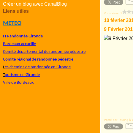
Créer un blog avec CanalBlog
Liens utiles
Vous aimez ?
10 février 20
METEO
9 Février 20
FFRandonnée Gironde
Bordeaux accueille
Comité départemental de randonnée pédestre
Comité régional de randonnée pédestre
L
es chemins de randonnée en Gironde
T
ourisme en Gironde
Ville de Bordeaux
Posté par Touring à 