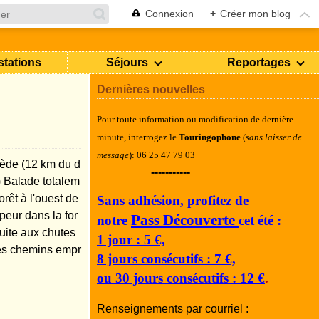
Connexion
+
Créer mon blog
stations
Séjours
Reportages
Dernières nouvelles
Pour toute information ou modification de dernière
minute, i
nterrogez le
Touringophone
(
sans laisser de
message
): 06 25 47 79 03
rède (12 km du d
-----------
) Balade totalem
orêt à l'ouest de
Sans adhésion, profitez de
eur dans la for
Pass Découverte
notre
cet été :
suite aux chutes
1 jour : 5 €,
les chemins empr
8 jours consécutifs : 7 €,
ou 30 jours consécutifs : 12 €
.
Renseignements par courriel :