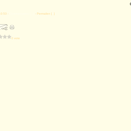
10:53 -
Commentaires [
…
]
- Permalien [
#
]
0 vote