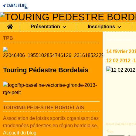
Home
Présentation
Inscriptions
TPB
TOURING PEDEST
14 février 20
12 02 2012 -12
Touring Pédestre Bordelais
TOURING PEDESTRE BORDELAIS
Association de loisirs sportifs organisant des
Posté par Dede110 à
randonnées pédestres en région bordelaise.
Tags:
La Brede
,
La 
Accueil du blog