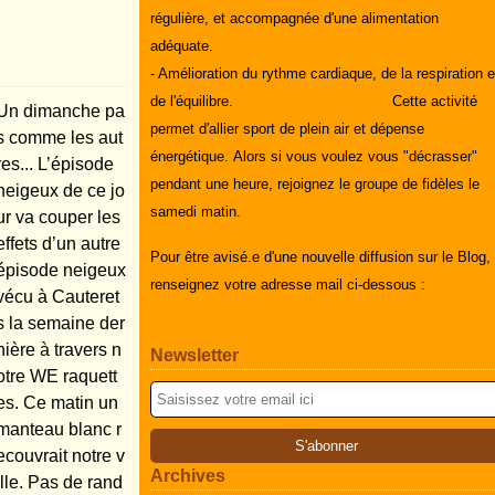
régulière, et accompagnée d'une alimentation
adéquate.
- Amélioration du rythme cardiaque, de la respiration e
de l'équilibre.
Cette activité
Un dimanche pa
permet d'allier sport de plein air et dépense
s comme les aut
énergétique.
Alors si vous voulez vous "décrasser"
res... L’épisode
pendant une heure, rejoignez le groupe de fidèles le
neigeux de ce jo
samedi matin.
ur va couper les
effets d’un autre
Pour être avisé.e d'une nouvelle diffusion sur le Blog,
épisode neigeux
renseignez votre adresse mail ci-dessous :
vécu à Cauteret
s la semaine der
nière à travers n
Newsletter
otre WE raquett
es. Ce matin un
manteau blanc r
ecouvrait notre v
Archives
ille. Pas de rand