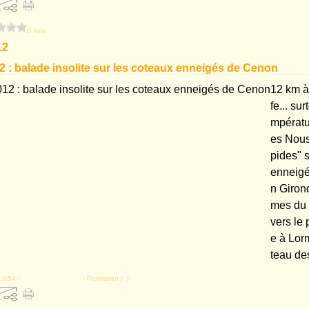
0 vote
12
12 : balade insolite sur les coteaux enneigés de Cenon
12 km à
fe... su
mpératu
es Nous
pides" 
enneigé
n Girond
mes du 
vers le 
e à Lor
teau des
13:54 -
Commentaires [
…
]
- Permalien [
#
]