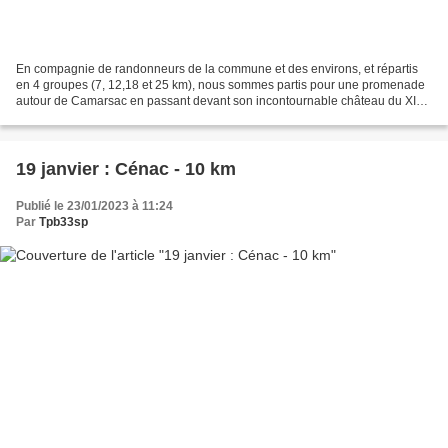
En compagnie de randonneurs de la commune et des environs, et répartis
en 4 groupes (7, 12,18 et 25 km), nous sommes partis pour une promenade
autour de Camarsac en passant devant son incontournable château du XIVe
siècle juché sur son promontoir. A 16...
19 janvier : Cénac - 10 km
Publié le 23/01/2023 à 11:24
Par
Tpb33sp