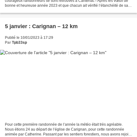
courageux randonneurs se sont retrouvés à Cantenac ! Après les vœux de
bonne et heureuse année 2023 et que chacun ait vérifié l’étanchéité de sa
tenue, nous prenons le départ pour...
5 janvier : Carignan – 12 km
Publié le 10/01/2023 à 17:29
Par
Tpb33sp
Pour cette première randonnée de l’année la météo était très agréable.
Nous étions 24 au départ de l’église de Carignan, pour cette randonnée
animée par Catherine. Passant par les sentiers forestiers, nous avons rejoint