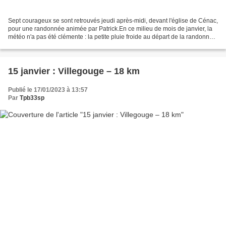
Sept courageux se sont retrouvés jeudi après-midi, devant l'église de Cénac,
pour une randonnée animée par Patrick.En ce milieu de mois de janvier, la
météo n'a pas été clémente : la petite pluie froide au départ de la randonnée
n'a jamais cessé, s'amplifiant...
15 janvier : Villegouge – 18 km
Publié le 17/01/2023 à 13:57
Par
Tpb33sp