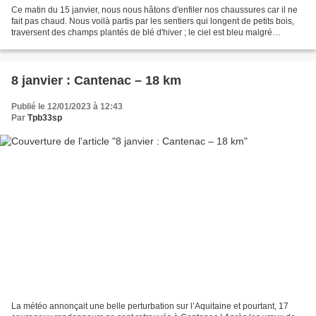
Ce matin du 15 janvier, nous nous hâtons d'enfiler nos chaussures car il ne
fait pas chaud. Nous voilà partis par les sentiers qui longent de petits bois,
traversent des champs plantés de blé d'hiver ; le ciel est bleu malgré
quelques nuages.De petites...
8 janvier : Cantenac – 18 km
Publié le 12/01/2023 à 12:43
Par
Tpb33sp
La météo annonçait une belle perturbation sur l’Aquitaine et pourtant, 17