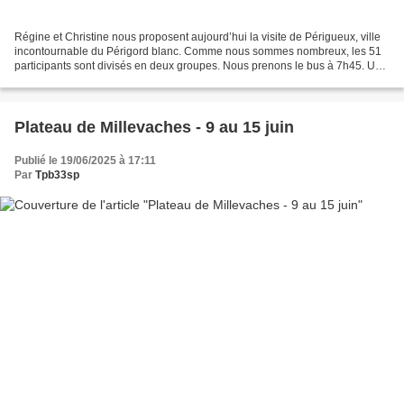
Régine et Christine nous proposent aujourd’hui la visite de Périgueux, ville
incontournable du Périgord blanc. Comme nous sommes nombreux, les 51
participants sont divisés en deux groupes. Nous prenons le bus à 7h45. Un
arrêt est prévu une demi-heure...
Plateau de Millevaches - 9 au 15 juin
Publié le 19/06/2025 à 17:11
Par
Tpb33sp