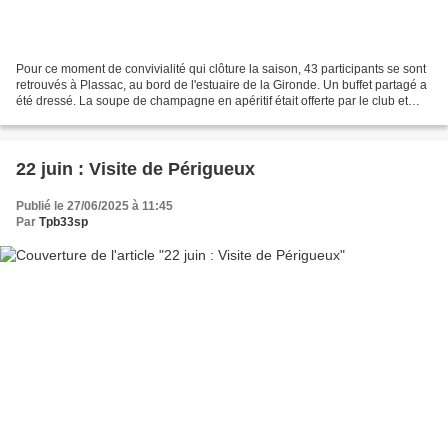
Pour ce moment de convivialité qui clôture la saison, 43 participants se sont
retrouvés à Plassac, au bord de l'estuaire de la Gironde. Un buffet partagé a
été dressé. La soupe de champagne en apéritif était offerte par le club et
chacun avait fait preuve...
22 juin : Visite de Périgueux
Publié le 27/06/2025 à 11:45
Par
Tpb33sp