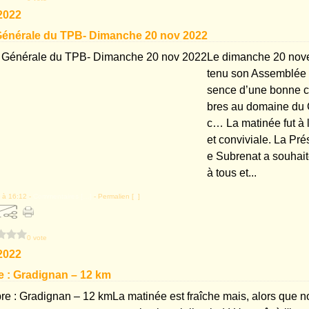
2022
énérale du TPB- Dimanche 20 nov 2022
Le dimanche 20 nov
tenu son Assemblée 
sence d’une bonne 
bres au domaine du 
c… La matinée fut à l
et conviviale. La Pr
e Subrenat a souhai
à tous et...
 à 16:12 -
Commentaires [
…
]
- Permalien [
#
]
0 vote
2022
 : Gradignan – 12 km
La matinée est fraîche mais, alors que n