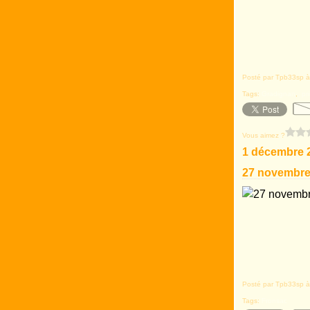
Posté par Tpb33sp à
Tags:
Gradignan
,
pr
Vous aimez ?
1 décembre 
27 novembre
Posté par Tpb33sp à
Tags:
Fronsac