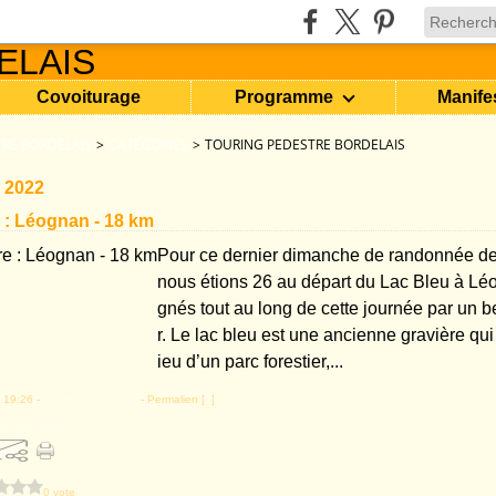
Covoiturage
Programme
Manife
RE BORDELAIS
>
CATEGORIES
>
TOURING PEDESTRE BORDELAIS
 2022
 : Léognan - 18 km
Pour ce dernier dimanche de randonnée de
nous étions 26 au départ du Lac Bleu à L
gnés tout au long de cette journée par un b
r. Le lac bleu est une ancienne gravière qu
ieu d’un parc forestier,...
 19:26 -
Commentaires [
…
]
- Permalien [
#
]
euré de Cayac
0 vote