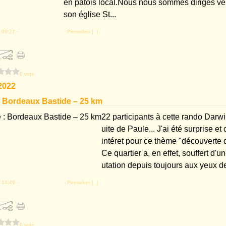
en patois local.Nous nous sommes dirigés ve
son église St...
 09:27 -
Commentaires [
…
]
- Permalien [
#
]
0 vote
2022
 Bordeaux Bastide – 25 km
22 participants à cette rando Darw
uite de Paule... J'ai été surprise et
intéret pour ce thème "découverte 
Ce quartier a, en effet, souffert d'
utation depuis toujours aux yeux de
 14:49 -
Commentaires [
…
]
- Permalien [
#
]
ide
0 vote