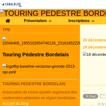
Home
Présentation
Inscriptions
TPB
TOURING PEDEST
20 décembre
18 décembre
Touring Pédestre Bordelais
TOURING PEDESTRE BORDELAIS
Posté par Tpb33sp à
Tags:
Léognan
,
pri
Association de loisirs sportifs organisant des
randonnées pédestres en région bordelaise.
Accueil du blog
Vous aimez ?