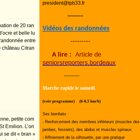
president@tpb33.fr
----------
pation de 20 ran
Vidéos des randonnées
ocre et belle lu
 randonnée entre
---------
é château Citran
A lire :
Article de
seniorsreporters.bordeaux
----------
Marche rapide le samedi
(voir programme) (6-6,5 km/h)
Ses bienfaits :
nne, petite com
- Renforcement des membres inférieurs (muscles des
t Emilion. L’ori
jambes, fessiers), des abdos et muscles spinaux.
 se dit « bran »
- Affinement de la silhouette, par une pratique