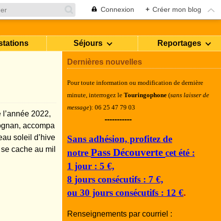
Connexion
+
Créer mon blog
stations
Séjours
Reportages
Dernières nouvelles
Pour toute information ou modification de dernière
minute, i
nterrogez le
Touringophone
(
sans laisser de
message
): 06 25 47 79 03
 l’année 2022,
-----------
éognan, accompa
eau soleil d’hive
Sans adhésion, profitez de
i se cache au mil
Pass Découverte
notre
cet été :
1 jour : 5 €,
8 jours consécutifs : 7 €,
ou 30 jours consécutifs : 12 €
.
Renseignements par courriel :