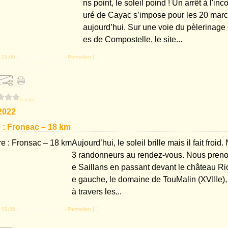
ns point, le soleil poind ! Un arrêt à l'in
uré de Cayac s’impose pour les 20 marc
aujourd’hui. Sur une voie du pèlerinage
es de Compostelle, le site...
 15:06 -
Commentaires [
…
]
- Permalien [
#
]
ieuré de Cayac
0 vote
2022
 : Fronsac – 18 km
Aujourd’hui, le soleil brille mais il fait fro
3 randonneurs au rendez-vous. Nous prenon
e Saillans en passant devant le château Ric
e gauche, le domaine de TouMalin (XVIIIe),
à travers les...
 09:35 -
Commentaires [
…
]
- Permalien [
#
]