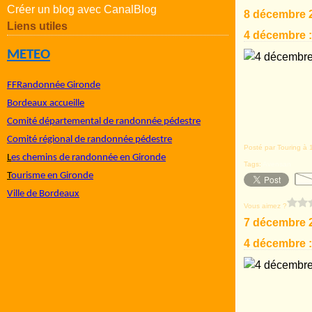
Créer un blog avec CanalBlog
8 décembre 
Liens utiles
4 décembre :
METEO
FFRandonnée Gironde
Bordeaux accueille
Comité départemental de randonnée pédestre
Comité régional de randonnée pédestre
Posté par Touring à 
L
es chemins de randonnée en Gironde
Tags:
Avensan
T
ourisme en Gironde
Ville de Bordeaux
Vous aimez ?
7 décembre 
4 décembre :