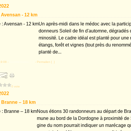
2022
 Avensan - 12 km
Un après-midi dans le médoc avec la partici
donneurs Soleil de fin d'automne, dégradés d'
minosité. Le cadre idéal est planté pour une
étangs, forêt et vignes (tout près du renomm
planté de...
19:08 -
Commentaires [
…
]
- Permalien [
#
]
0 vote
2022
 Branne – 18 km
Nous étions 30 randonneurs au départ de Bra
mune au bord de la Dordogne à proximité de S
gine du nom pourrait indiquer un marécage qui