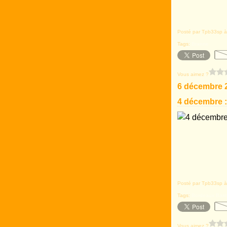
Posté par Tpb33sp à
Tags:
Branne
Vous aimez ?
6 décembre 
4 décembre :
Posté par Tpb33sp à
Tags:
Bordeaux Bast
Vous aimez ?