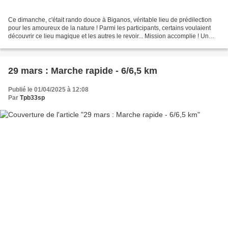
Ce dimanche, c'était rando douce à Biganos, véritable lieu de prédilection
pour les amoureux de la nature ! Parmi les participants, certains voulaient
découvrir ce lieu magique et les autres le revoir... Mission accomplie ! Un
peu d'histoire : l'origine...
29 mars : Marche rapide - 6/6,5 km
Publié le 01/04/2025 à 12:08
Par
Tpb33sp