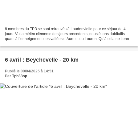
8 membres du TPB se sont retrouvés à Loudenvielle pour ce séjour de 4
jours. Vu la météo clémente des jours précédents, nous étions dubitatifs
quant à l’enneigement des vallées d’Aure et du Louron. Qu’à cela ne tienne !
Nous sommes randonneurs et s’il...
6 avril : Beychevelle - 20 km
Publié le 09/04/2025 à 14:51
Par
Tpb33sp