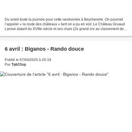
Du soleil toute la journée pour cette randonnée à Beycherelle. On pourrait
l’appeler « la route des châteaux » tant on a pu en voir. Le Château Gruaud
Larose datant du XVIIIe siècle et ses chais (2e grand cru au classement de
1855). Et un peu plus loin,...
6 avril : Biganos - Rando douce
Publié le 07/04/2025 à 20:16
Par
Tpb33sp