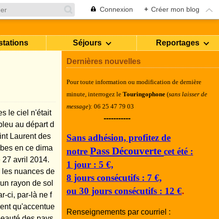
Connexion
+
Créer mon blog
stations
Séjours
Reportages
Dernières nouvelles
Pour toute information ou modification de dernière
minute, i
nterrogez le
Touringophone
(
sans laisser de
message
): 06 25 47 79 03
s le ciel n'était
-----------
bleu au départ d
int Laurent des
Sans adhésion, profitez de
es en ce dima
Pass Découverte
notre
cet été :
 27 avril 2014.
1 jour : 5 €,
 les nuances de
8 jours consécutifs : 7 €,
, un rayon de sol
ou 30 jours consécutifs : 12 €
.
ar-ci, par-là ne f
ient qu'accentue
Renseignements par courriel :
 beauté des pays