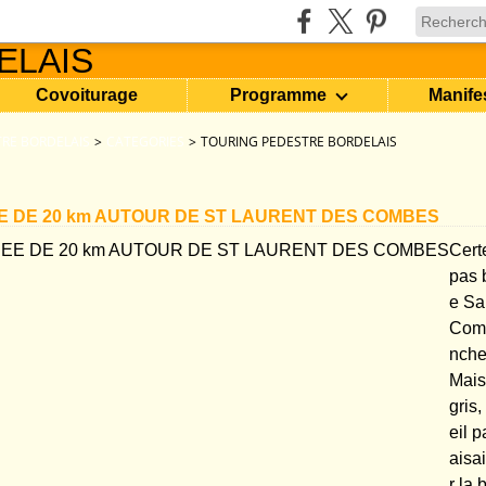
Covoiturage
Programme
Manife
RE BORDELAIS
>
CATEGORIES
>
TOURING PEDESTRE BORDELAIS
 DE 20 km AUTOUR DE ST LAURENT DES COMBES
Certe
pas 
e Sa
Comb
nche
Mais
gris
eil p
aisa
r la