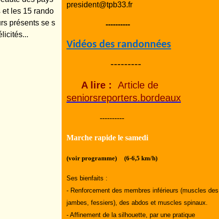
president@tpb33.fr
 et les 15 rando
rs présents se s
----------
élicités...
Vidéos des randonnées
---------
A lire :
Article de
seniorsreporters.bordeaux
----------
Marche rapide le samedi
(voir programme) (6-6,5 km/h)
Ses bienfaits :
- Renforcement des membres inférieurs (muscles des
jambes, fessiers), des abdos et muscles spinaux.
- Affinement de la silhouette, par une pratique