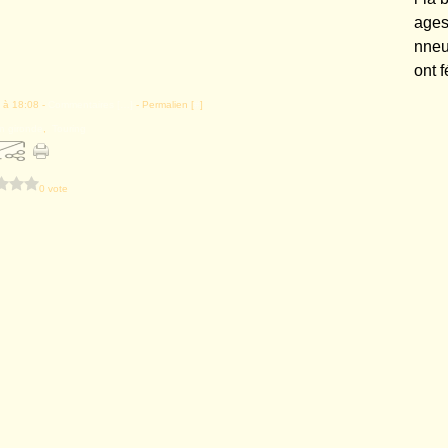
ages
nneu
ont f
 à 18:08 -
Commentaires [
…
]
- Permalien [
#
]
 gironde
,
Touring
0 vote