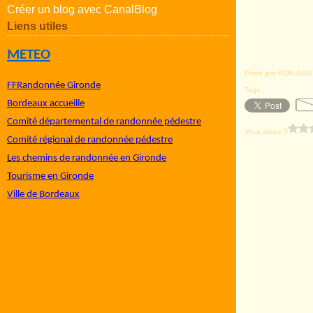
Créer un blog avec CanalBlog
Liens utiles
METEO
Posté par RVALADIE
FFRandonnée Gironde
Tags:
Randonnées en
Bordeaux accueille
Comité départemental de randonnée pédestre
Vous aimez ?
Comité régional de randonnée pédestre
L
es chemins de randonnée en Gironde
T
ourisme en Gironde
Ville de Bordeaux