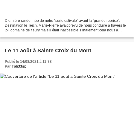
D ernière randonnée de notre "série estivale" avant la "grande reprise".
Destination le Teich. Marie-Pierre avait prévu de nous conduire à travers le
joli domaine de fleury mais il était inaccesible. Finalement cela nous a
permis, après le pique-nique,...
Le 11 août à Sainte Croix du Mont
Publié le 14/08/2021 à 11:38
Par
Tpb33sp