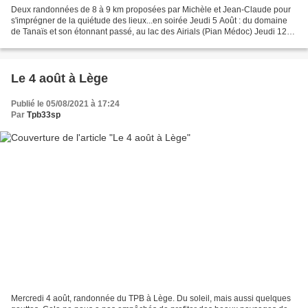
Deux randonnées de 8 à 9 km proposées par Michèle et Jean-Claude pour
s'imprégner de la quiétude des lieux...en soirée Jeudi 5 Août : du domaine
de Tanaïs et son étonnant passé, au lac des Airials (Pian Médoc) Jeudi 12
Août : Soirée au fil des sources...
Le 4 août à Lège
Publié le 05/08/2021 à 17:24
Par
Tpb33sp
Mercredi 4 août, randonnée du TPB à Lège. Du soleil, mais aussi quelques