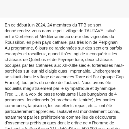
En ce début juin 2024, 24 membres du TPB se sont
donné rendez-vous dans le petit village de TAUTAVEL situé
entre Corbières et Méditerranée au cœur des vignobles du
Roussillon, en plein pays cathare, pas très loin de Perpignan.
Au programme, 6 jours de randonnées sur des sentiers parfois
escarpés et rocailleux, quand il s’est agi de « conquérir » les
châteaux de Quéribus et de Peyrepertuse, deux châteaux
occupés par les Cathares aux XII-XIIIe siècle, forteresses haut-
perchées sur leur nid d’aigle quasi imprenable. L’hébergement
se situait dans le village de vacances Torre del Far (groupe Cap
France), tout près du centre de Tautavel. Nous avons été
accueillis magistralement par le sympathique et dynamique
Fred …. à la voix de basse tonitruante ! Les bungalows de 4
personnes, fonctionnels (et proches de l’entrée), les parties
communes, la piscine, les excellents repas, etc... ont été
particulièrement appréciés. Tautavel est mondialement connu,
notamment par les préhistoriens comme lieu de découverte
d’ossements préhistoriques dont le crâne de « l’homme de
Tautavel » (crâne Arago 21), daté d’il y a 500 000 ans, soit de