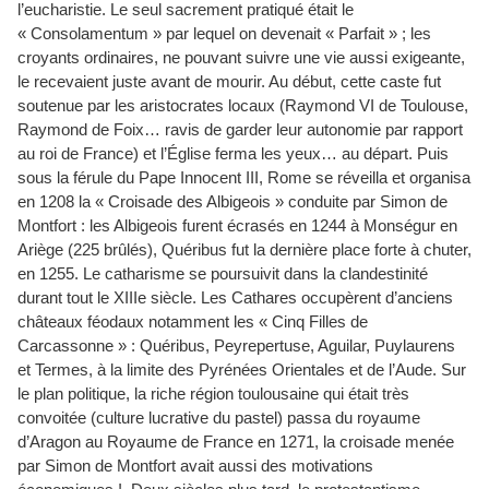
l’eucharistie. Le seul sacrement pratiqué était le
« Consolamentum » par lequel on devenait « Parfait » ; les
croyants ordinaires, ne pouvant suivre une vie aussi exigeante,
le recevaient juste avant de mourir. Au début, cette caste fut
soutenue par les aristocrates locaux (Raymond VI de Toulouse,
Raymond de Foix… ravis de garder leur autonomie par rapport
au roi de France) et l’Église ferma les yeux… au départ. Puis
sous la férule du Pape Innocent III, Rome se réveilla et organisa
en 1208 la « Croisade des Albigeois » conduite par Simon de
Montfort : les Albigeois furent écrasés en 1244 à Monségur en
Ariège (225 brûlés), Quéribus fut la dernière place forte à chuter,
en 1255. Le catharisme se poursuivit dans la clandestinité
durant tout le XIIIe siècle. Les Cathares occupèrent d’anciens
châteaux féodaux notamment les « Cinq Filles de
Carcassonne » : Quéribus, Peyrepertuse, Aguilar, Puylaurens
et Termes, à la limite des Pyrénées Orientales et de l’Aude. Sur
le plan politique, la riche région toulousaine qui était très
convoitée (culture lucrative du pastel) passa du royaume
d’Aragon au Royaume de France en 1271, la croisade menée
par Simon de Montfort avait aussi des motivations