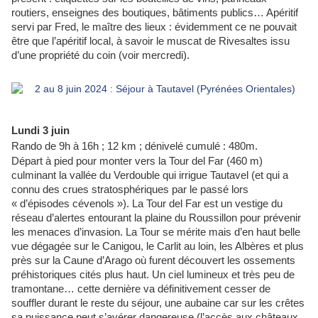
routiers, enseignes des boutiques, bâtiments publics… Apéritif
servi par Fred, le maître des lieux : évidemment ce ne pouvait
être que l’apéritif local, à savoir le muscat de Rivesaltes issu
d’une propriété du coin (voir mercredi).
Lundi 3 juin
Rando de 9h à 16h ; 12 km ; dénivelé cumulé : 480m.
Départ à pied pour monter vers la Tour del Far (460 m)
culminant la vallée du Verdouble qui irrigue Tautavel (et qui a
connu des crues stratosphériques par le passé lors
« d’épisodes cévenols »). La Tour del Far est un vestige du
réseau d’alertes entourant la plaine du Roussillon pour prévenir
les menaces d’invasion. La Tour se mérite mais d’en haut belle
vue dégagée sur le Canigou, le Carlit au loin, les Albères et plus
près sur la Caune d’Arago où furent découvert les ossements
préhistoriques cités plus haut. Un ciel lumineux et très peu de
tramontane… cette dernière va définitivement cesser de
souffler durant le reste du séjour, une aubaine car sur les crêtes
sa puissance peut s’avérer dangereuse (l’accès aux châteaux