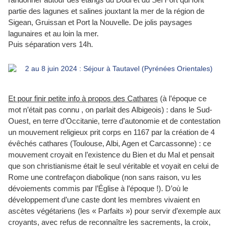
randonner autour des étangs du Doul et du Sel Fort qui font
partie des lagunes et salines jouxtant la mer de la région de
Sigean, Gruissan et Port la Nouvelle. De jolis paysages
lagunaires et au loin la mer.
Puis séparation vers 14h.
Et pour finir petite info à propos des Cathares
(à l’époque ce
mot n’était pas connu , on parlait des Albigeois) : dans le Sud-
Ouest, en terre d’Occitanie, terre d’autonomie et de contestation
un mouvement religieux prit corps en 1167 par la création de 4
évêchés cathares (Toulouse, Albi, Agen et Carcassonne) : ce
mouvement croyait en l’existence du Bien et du Mal et pensait
que son christianisme était le seul véritable et voyait en celui de
Rome une contrefaçon diabolique (non sans raison, vu les
dévoiements commis par l’Église à l’époque !). D’où le
développement d’une caste dont les membres vivaient en
ascètes végétariens (les « Parfaits ») pour servir d’exemple aux
croyants, avec refus de reconnaître les sacrements, la croix,