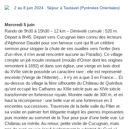
Mercredi 5 juin
Rando de 9h30 à 15h30 – 12 km – Dénivelé cumulé : 520 m.
Départ à 8h45. Départ vers Cucugnan bien connu des lecteurs
d’Alphonse Daudet pour son fameux curé qui fit un célèbre
sermon pour stopper la chute de ses ouailles vers l’enfer (lors
d’un rêve, il n’en avait rencontré aucune au Paradis). Ce village
compte un joli moulin restauré (moulin d’Omer dont les origines
remontent à 1692) et dans son église, une vierge en bois doré
du XVIIe siécle possède un caractère rare : elle est représenté
enceinte (Vierge de l’Attente)… il n’y en a que 3 en France… Et
au-dessus du village la fière silhouette du Château de Quéribus
qu’ont occupé les Cathares au XIIIe siècle puis au XIVe siècle
transformée en forteresse royale. Montée raide de 300 m, et en
haut la récompense : une belle vue et une forteresse en 3
enceintes successives. Traversée de la belle salle du Pilier et
sa voûte en palmier fort élégante malgré les pierres imposantes
puis montée au sommet de la Tour pour jouir d’une belle vue. Le
Château se mérite. Au retour, petite visite de Cucugnan, mais