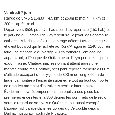
Vendredi 7 juin
Rando de 9h45 à 16h30 – 4,5 km et 250m le matin – 7 km et
200m l’après-midi.
Départ vers 8h30 pour Duilhac-sous-Peyrepertuse (150 hab) et
le parking du Château de Peyrepertuse, le joyau des châteaux
cathares. A l’origine c’était un ouvrage défensif avec une église
et c’est Louis XI qui le rachète au Roi d’Aragon en 1240 pour en
faire une « citadelle du vertige ». Les cathares l’ont occupé
auparavant, à l’époque de Guillaume de Peyrepertuse… qui fut
excommunié. Château impressionnant atteint après une
montée courte mais brutale, occupant l’éperon rocheux à 800m
d’altitude occupant un polygone de 300 m de long x 60 m de
large. La montée à l’enceinte supérieure tout au bout comporte
de grandes marches d’escalier et semble interminable.
Évidemment la récompense est au bout : à ses pieds les
premières enceintes et à 360 degrés les sommets de la région,
sous le regard de son voisin Quéribus tout aussi escarpé.
L’après-midi balade dans les gorges du Verdouble depuis
Duilhac, jusqu’au moulin de Ribaute…