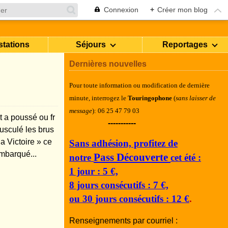
Connexion
+
Créer mon blog
stations
Séjours
Reportages
Dernières nouvelles
Pour toute information ou modification de dernière
minute, i
nterrogez le
Touringophone
(
sans laisser de
message
): 06 25 47 79 03
t a poussé ou fr
-----------
ousculé les brus
a Victoire » ce
Sans adhésion, profitez de
mbarqué...
Pass Découverte
notre
cet été :
1 jour : 5 €,
8 jours consécutifs : 7 €,
ou 30 jours consécutifs : 12 €
.
Renseignements par courriel :