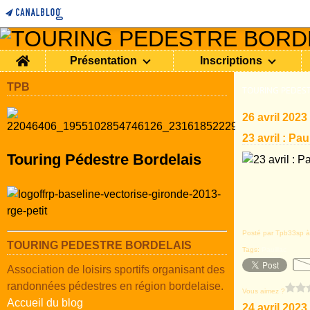
Home
Présentation
Inscriptions
TPB
TOURING PEDEST
26 avril 2023
23 avril : Pau
Touring Pédestre Bordelais
Posté par Tpb33sp à
TOURING PEDESTRE BORDELAIS
Tags:
Pauillac
Association de loisirs sportifs organisant des
randonnées pédestres en région bordelaise.
Vous aimez ?
Accueil du blog
24 avril 2023