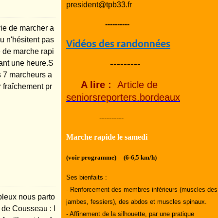
president@tpb33.fr
----------
ie de marcher a
u n'hésitent pas
Vidéos des randonnées
e de marche rapi
ant une heure.S
---------
s 7 marcheurs a
A lire :
Article de
 fraîchement pr
seniorsreporters.bordeaux
----------
Marche rapide le samedi
(voir programme) (6-6,5 km/h)
Ses bienfaits :
- Renforcement des membres inférieurs (muscles des
ableux nous parto
jambes, fessiers), des abdos et muscles spinaux.
g de Cousseau : l
- Affinement de la silhouette, par une pratique