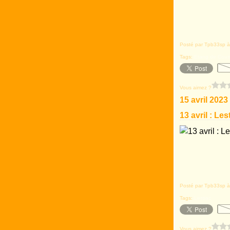
Posté par Tpb33sp à
Tags:
Etang de Cou
Vous aimez ?
15 avril 2023
13 avril : Le
Posté par Tpb33sp à
Tags:
Lestiac
Vous aimez ?