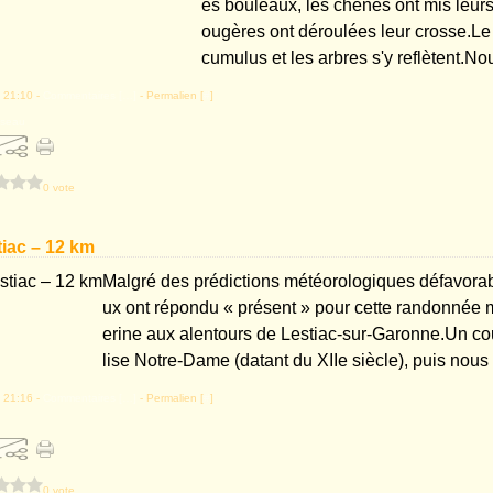
es bouleaux, les chênes ont mis leurs f
ougères ont déroulées leur crosse.Le 
cumulus et les arbres s'y reflètent.Nou
 21:10 -
Commentaires [
…
]
- Permalien [
#
]
sseau
0 vote
stiac – 12 km
Malgré des prédictions météorologiques défavora
ux ont répondu « présent » pour cette randonnée
erine aux alentours de Lestiac-sur-Garonne.Un cou
lise Notre-Dame (datant du XIIe siècle), puis nous q
 21:16 -
Commentaires [
…
]
- Permalien [
#
]
0 vote