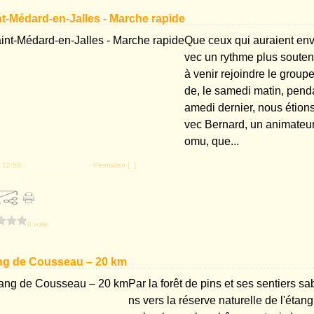
int-Médard-en-Jalles - Marche rapide
Que ceux qui auraient env
vec un rythme plus souten
à venir rejoindre le group
de, le samedi matin, pend
amedi dernier, nous étion
vec Bernard, un animateur
omu, que...
 12:59 -
Commentaires [
…
]
- Permalien [
#
]
n-Jalles
0 vote
tang de Cousseau – 20 km
Par la forêt de pins et ses sentiers s
ns vers la réserve naturelle de l'étan