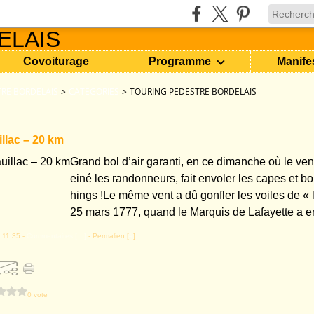
Covoiturage
Programme
Manife
RE BORDELAIS
>
CATEGORIES
>
TOURING PEDESTRE BORDELAIS
illac – 20 km
Grand bol d’air garanti, en ce dimanche où le ven
einé les randonneurs, fait envoler les capes et b
hings !Le même vent a dû gonfler les voiles de « l
25 mars 1777, quand le Marquis de Lafayette a e
 11:35 -
Commentaires [
…
]
- Permalien [
#
]
0 vote