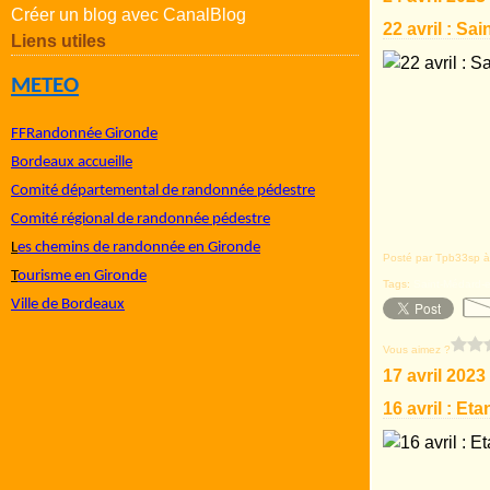
Créer un blog avec CanalBlog
22 avril : Sa
Liens utiles
METEO
FFRandonnée Gironde
Bordeaux accueille
Comité départemental de randonnée pédestre
Comité régional de randonnée pédestre
L
es chemins de randonnée en Gironde
Posté par Tpb33sp à
T
ourisme en Gironde
Tags:
Saint-Médard-e
Ville de Bordeaux
Vous aimez ?
17 avril 2023
16 avril : E