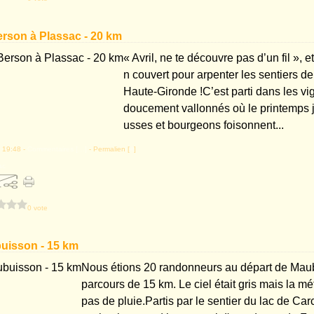
Berson à Plassac - 20 km
« Avril, ne te découvre pas d’un fil », et i
n couvert pour arpenter les sentiers de 
Haute-Gironde !C’est parti dans les vig
doucement vallonnés où le printemps ja
usses et bourgeons foisonnent...
 19:48 -
Commentaires [
…
]
- Permalien [
#
]
ac
0 vote
buisson - 15 km
Nous étions 20 randonneurs au départ de Mau
parcours de 15 km. Le ciel était gris mais la m
pas de pluie.Partis par le sentier du lac de Ca