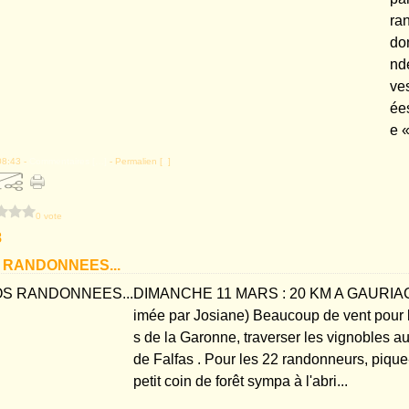
ra
do
nd
ve
ées
e «
08:43 -
Commentaires [
…
]
- Permalien [
#
]
0 vote
8
 RANDONNEES...
DIMANCHE 11 MARS : 20 KM A GAURIAC
imée par Josiane) Beaucoup de vent pour 
s de la Garonne, traverser les vignobles a
de Falfas . Pour les 22 randonneurs, piqu
petit coin de forêt sympa à l'abri...