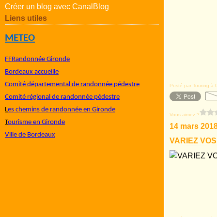
Créer un blog avec CanalBlog
Liens utiles
METEO
FFRandonnée Gironde
Bordeaux accueille
Comité départemental de randonnée pédestre
Posté par Touring à 
Comité régional de randonnée pédestre
L
es chemins de randonnée en Gironde
Vous aimez ?
T
ourisme en Gironde
14 mars 201
Ville de Bordeaux
VARIEZ VOS