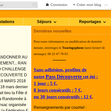
Connexion
+
Créer mon blog
stations
Séjours
Reportages
Dernières nouvelles
Pour toute information ou modification de dernière
minute, i
nterrogez le
Touringophone
(
sans laisser de
message
): 06 25 47 79 03
ANDONNER AU
-----------
EMENT... RAN
O CHALLENGE
Sans adhésion, profitez de
ECOUVERTE D
Pass Découverte
notre
cet été :
18 MARS 2018
1 jour : 5 €,
 18 mars dernier
8 jours consécutifs : 7 €,
it lieu la Fête d
ou 30 jours consécutifs : 12 €
.
la Randonnée à
nsac organisée
Renseignements par courriel :
r la Fédération F