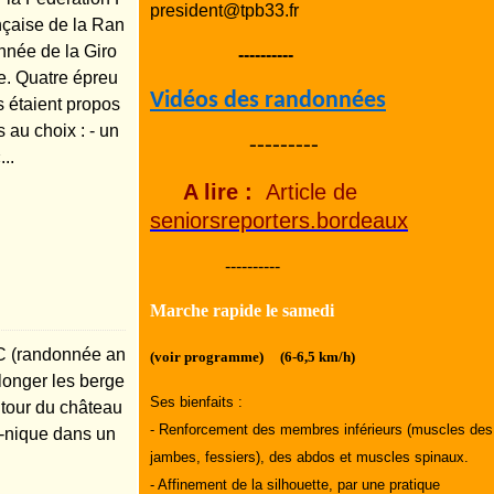
president@tpb33.fr
nçaise de la Ran
nnée de la Giro
----------
e. Quatre épreu
Vidéos des randonnées
s étaient propos
 au choix : - un
---------
...
A lire :
Article de
seniorsreporters.bordeaux
----------
Marche rapide le samedi
 (randonnée an
(voir programme) (6-6,5 km/h)
longer les berge
Ses bienfaits :
utour du château
- Renforcement des membres inférieurs (muscles des
e-nique dans un
jambes, fessiers), des abdos et muscles spinaux.
- Affinement de la silhouette, par une pratique