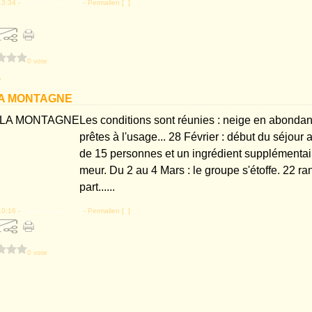
13:34 -
Commentaires [
…
]
- Permalien [
#
]
0 vote
8
 LA MONTAGNE
Les conditions sont réunies : neige en abondan
prêtes à l'usage... 28 Février : début du séjour
de 15 personnes et un ingrédient supplémentai
meur. Du 2 au 4 Mars : le groupe s'étoffe. 22 
part......
10:16 -
Commentaires [
…
]
- Permalien [
#
]
0 vote