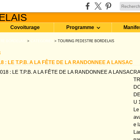
Covoiturage
Programme
Manife
RE BORDELAIS
>
CATEGORIES
>
TOURING PEDESTRE BORDELAIS
8
8 : LE T.P.B. A LA FÊTE DE LA RANDONNEE A LANSAC
R
TR
D
D
U 
Le
ava
e 
La
pa