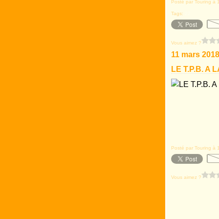
Posté par Touring à 
Tags:
22
Vous aimez ?
11 mars 201
LE T.P.B. A
Posté par Touring à 
Vous aimez ?