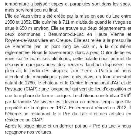
température a baissé : capes et parapluies sont dans les sacs,
mais serviront peu au final.
L’Ile de Vassivière a été créée par la mise en eau du Lac entre
1950 et 1952. Elle culmine à 711 m d’altitude quand le rivage se
situe à 650 m environ. Elle se trouve sur deux départements et
deux communes : Beaumont-du-Lac en Haute Vienne et
Royère-de-Vassivière en Creuse. Elle est reliée à la presqu’île
de Pierrefitte par un pont long de 600 m, à la circulation
règlementée. Nous le traverserons donc à pied. Outre de belles
vues sur le lac et ses alentours, cette balade nous permet de
découvrir quelques-unes des œuvres land-art disposées en
plein air, le jardin des simples, la « Pierre à Pain » où nous
attendent de magnifiques pains cuits dans un four ancestral
datant de 1780, le château et le Centre International d’Art et de
Paysage (CIAP) : une longue nef qui sert de lieu d’exposition et
e
une tour-phare de forme conique. Le château construit au XVII
par la famille Vassivière est devenu en même temps que l’île
propriété de la région en 1977. Entièrement rénové en 2012, il
héberge un restaurant le « Pré du Lac » et des artistes en
résidence au CIAP.
Après le pique-nique et un dernier pot au « Pré du Lac » nous
regagnons nos voitures.