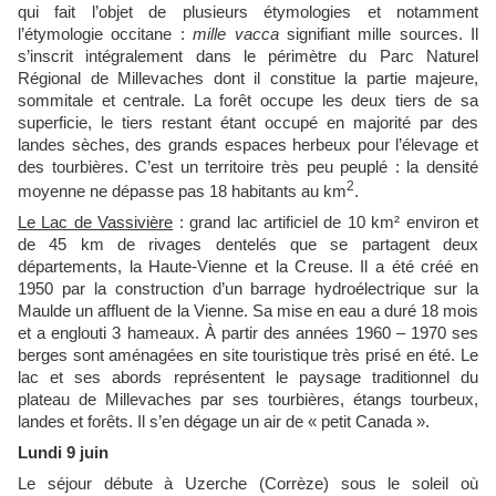
qui fait l’objet de plusieurs étymologies et notamment
l’étymologie occitane :
mille vacca
signifiant mille sources. Il
s’inscrit intégralement dans le périmètre du Parc Naturel
Régional de Millevaches dont il constitue la partie majeure,
sommitale et centrale. La forêt occupe les deux tiers de sa
superficie, le tiers restant étant occupé en majorité par des
landes sèches, des grands espaces herbeux pour l’élevage et
des tourbières. C’est un territoire très peu peuplé : la densité
2
moyenne ne dépasse pas 18 habitants au km
.
Le Lac de Vassivière
: grand lac artificiel de 10 km² environ et
de 45 km de rivages dentelés que se partagent deux
départements, la Haute-Vienne et la Creuse. Il a été créé en
1950 par la construction d’un barrage hydroélectrique sur la
Maulde un affluent de la Vienne. Sa mise en eau a duré 18 mois
et a englouti 3 hameaux. À partir des années 1960 – 1970 ses
berges sont aménagées en site touristique très prisé en été. Le
lac et ses abords représentent le paysage traditionnel du
plateau de Millevaches par ses tourbières, étangs tourbeux,
landes et forêts. Il s’en dégage un air de « petit Canada ».
Lundi 9 juin
Le séjour débute à Uzerche (Corrèze) sous le soleil où