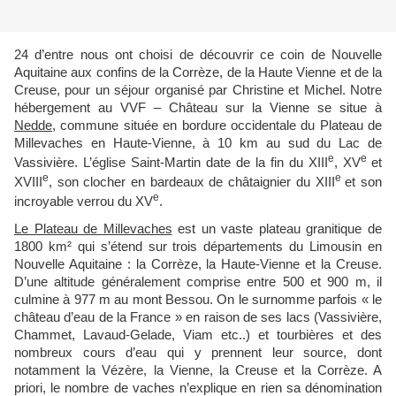
24 d’entre nous ont choisi de découvrir ce coin de Nouvelle
Aquitaine aux confins de la Corrèze, de la Haute Vienne et de la
Creuse, pour un séjour organisé par Christine et Michel. Notre
hébergement au VVF – Château sur la Vienne se situe à
Nedde
, commune située en bordure occidentale du Plateau de
Millevaches en Haute-Vienne, à 10 km au sud du Lac de
e
e
Vassivière. L’église Saint-Martin date de la fin du XIII
, XV
et
e
e
XVIII
, son clocher en bardeaux de châtaignier du XIII
et son
e
incroyable verrou du XV
.
Le Plateau de Millevaches
est un vaste plateau granitique de
1800 km² qui s’étend sur trois départements du Limousin en
Nouvelle Aquitaine : la Corrèze, la Haute-Vienne et la Creuse.
D’une altitude généralement comprise entre 500 et 900 m, il
culmine à 977 m au mont Bessou. On le surnomme parfois « le
château d’eau de la France » en raison de ses lacs (Vassivière,
Chammet, Lavaud-Gelade, Viam etc..) et tourbières et des
nombreux cours d’eau qui y prennent leur source, dont
notamment la Vézère, la Vienne, la Creuse et la Corrèze. A
priori, le nombre de vaches n’explique en rien sa dénomination