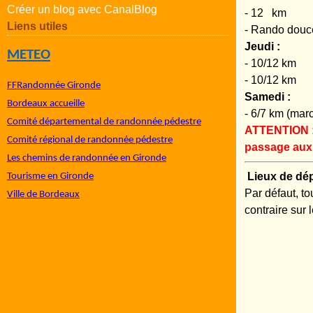
Créer un blog avec CanalBlog
- 12 km
Liens utiles
- Rando dou
Jeudi :
METEO
- 10/12 k
- 10/12 
FFRandonnée Gironde
Samedi :
Bordeaux accueille
- 6/7 km (ma
Comité départemental de randonnée pédestre
ATTENTION : 
Comité régional de randonnée pédestre
passage aux 
L
es chemins de randonnée en Gironde
Lieux de dé
T
ourisme en Gironde
Par défaut, t
Ville de Bordeaux
contraire sur l