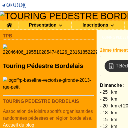
Home
Présentation
Inscriptions
TPB
TOURING PEDEST
2ème trimest
Touring Pédestre Bordelais
Téléc
Dimanche :
- 25 km
- 25 km 
TOURING PEDESTRE BORDELAIS
- 20 km et
Association de loisirs sportifs organisant des
- 18 k
randonnées pédestres en région bordelaise.
- 15 k
Accueil du blog
- 12 km 