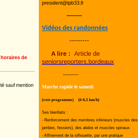
president@tpb33.fr
----------
Vidéos des randonnées
---------
A lire :
Article de
 horaires de
seniorsreporters.bordeaux
----------
ité sauf mention
Marche rapide le samedi
(voir programme) (6-6,5 km/h)
Ses bienfaits :
- Renforcement des membres inférieurs (muscles des
jambes, fessiers), des abdos et muscles spinaux.
- Affinement de la silhouette, par une pratique