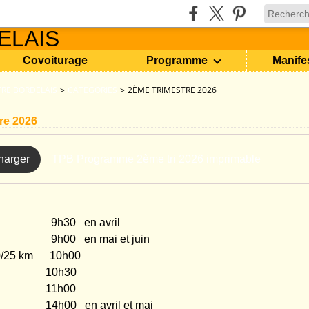
Covoiturage
Programme
Manife
RE BORDELAIS
>
CATEGORIES
>
2ÈME TRIMESTRE 2026
re 2026
harger
TPB Programme 2ème tri 2026 imprimable
 9h30 en avril
9h00 en mai et juin
 20/25 km 10h00
m 10h30
m 11h00
14h00 en avril et mai