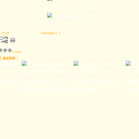
 17:26 -
Commentaires [
…
]
- Permalien [
#
]
0 vote
 aussi :
entrée !
7 au 13 juin : Les
27 juin : Tpb sous
28 jui
Gorges de l'Aveyron
les étoiles
15 k