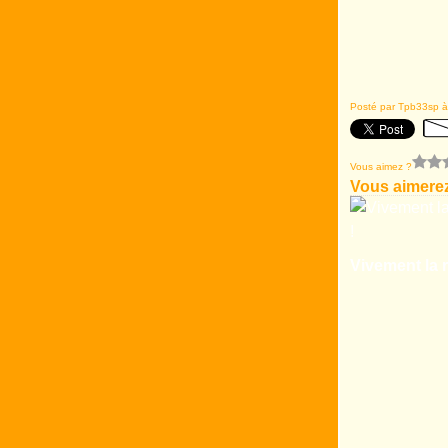
Posté par Tpb33sp à
Vous aimez ?
Vous aimerez
Vivement la r