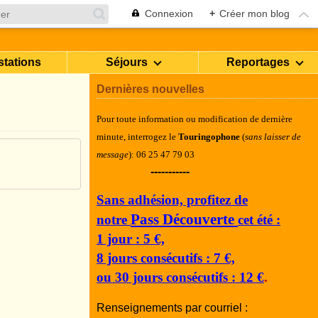
Connexion
+
Créer mon blog
stations
Séjours
Reportages
Dernières nouvelles
Pour toute information ou modification de dernière
minute, i
nterrogez le
Touringophone
(
sans laisser de
message
): 06 25 47 79 03
-----------
Sans adhésion, profitez de
Pass Découverte
notre
cet été :
1 jour : 5 €,
8 jours consécutifs : 7 €,
ou 30 jours consécutifs : 12 €
.
Renseignements par courriel :