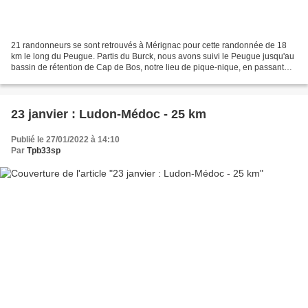
21 randonneurs se sont retrouvés à Mérignac pour cette randonnée de 18
km le long du Peugue. Partis du Burck, nous avons suivi le Peugue jusqu'au
bassin de rétention de Cap de Bos, notre lieu de pique-nique, en passant
par le moulin de Noès à Pessac,...
23 janvier : Ludon-Médoc - 25 km
Publié le 27/01/2022 à 14:10
Par
Tpb33sp