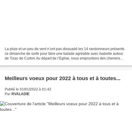
La pluie et un peu de vent n’ont pas dissuadé les 14 randonneurs présents
ce dimanche de sortir pour faire une balade agréable avec Isabelle autour
de Tizac de Curton.Au départ de l’Eglise, nous empruntons des chemins
boueux (mais pas trop). Un relief...
Meilleurs voeux pour 2022 à tous et à toutes...
Publié le 01/01/2022 à 01:42
Par
RVALADIE