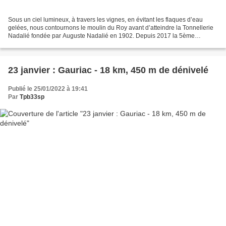
Sous un ciel lumineux, à travers les vignes, en évitant les flaques d’eau
gelées, nous contournons le moulin du Roy avant d’atteindre la Tonnellerie
Nadalié fondée par Auguste Nadalié en 1902. Depuis 2017 la 5ème
génération est à la tête de cette entreprise...
23 janvier : Gauriac - 18 km, 450 m de dénivelé
Publié le 25/01/2022 à 19:41
Par
Tpb33sp