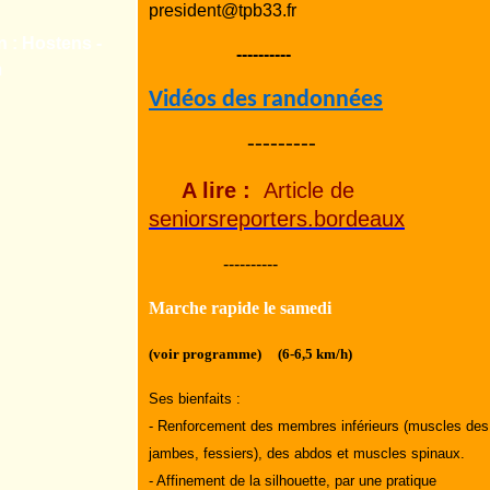
president@tpb33.fr
n : Hostens -
----------
m
Vidéos des randonnées
---------
A lire :
Article de
seniorsreporters.bordeaux
----------
Marche rapide le samedi
(voir programme) (6-6,5 km/h)
Ses bienfaits :
- Renforcement des membres inférieurs (muscles des
jambes, fessiers), des abdos et muscles spinaux.
- Affinement de la silhouette, par une pratique