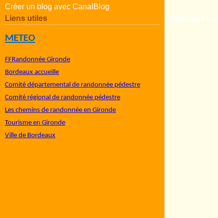
Créer un blog avec CanalBlog
Liens utiles
Vivement la r
METEO
FFRandonnée Gironde
Bordeaux accueille
Comité départemental de randonnée pédestre
Comité régional de randonnée pédestre
L
es chemins de randonnée en Gironde
T
ourisme en Gironde
Ville de Bordeaux