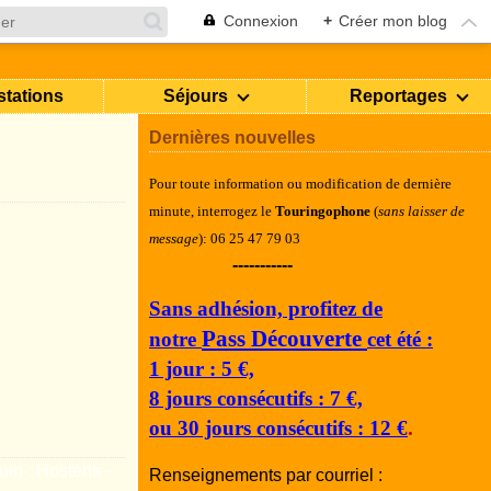
Connexion
+
Créer mon blog
stations
Séjours
Reportages
Dernières nouvelles
Pour toute information ou modification de dernière
minute, i
nterrogez le
Touringophone
(
sans laisser de
message
): 06 25 47 79 03
-----------
Sans adhésion, profitez de
Pass Découverte
notre
cet été :
1 jour : 5 €,
8 jours consécutifs : 7 €,
ou 30 jours consécutifs : 12 €
.
Renseignements par courriel :