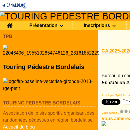
Home
Présentation
Inscriptions
TPB
TOURING PEDEST
CA 2025-202
Touring Pédestre Bordelais
Bureau du con
En date du 
Posté par Tpb33sp à
TOURING PEDESTRE BORDELAIS
Association de loisirs sportifs organisant des
Vous aimez ?
Vous aimerez
randonnées pédestres en région bordelaise.
Accueil du blog