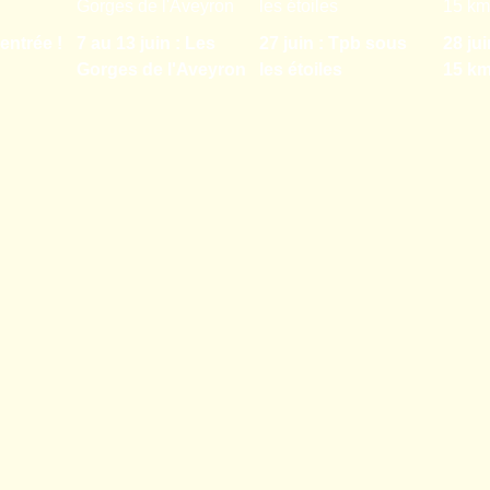
entrée !
7 au 13 juin : Les
27 juin : Tpb sous
28 jui
Gorges de l'Aveyron
les étoiles
15 k