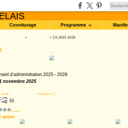
Covoiturage
Programme
Manife
RE BORDELAIS
>
CATEGORIES
>
CA 2025-2026
6
seil d'administration 2025 - 2026
21 novembre 2025
 14:08 -
Commentaires [
…
]
- Permalien [
#
]
0 vote
 aussi :