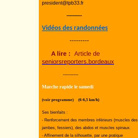
president@tpb33.fr
----------
Vidéos des randonnées
---------
A lire :
Article de
seniorsreporters.bordeaux
----------
Marche rapide le samedi
(voir programme) (6-6,5 km/h)
Ses bienfaits :
- Renforcement des membres inférieurs (muscles des
jambes, fessiers), des abdos et muscles spinaux.
- Affinement de la silhouette, par une pratique