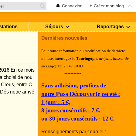
Connexion
+
Créer mon blog
stations
Séjours
Reportages
Dernières nouvelles
Pour toute information ou modification de dernière
minute, i
nterrogez le
Touringophone
(
sans laisser de
message
): 06 25 47 79 03
2016 En ce mois
-----------
a choisi de nou
Creus, entre C
Sans adhésion, profitez de
és notre arrivé
Pass Découverte
notre
cet été :
1 jour : 5 €,
8 jours consécutifs : 7 €,
ou 30 jours consécutifs : 12 €
.
Renseignements par courriel :