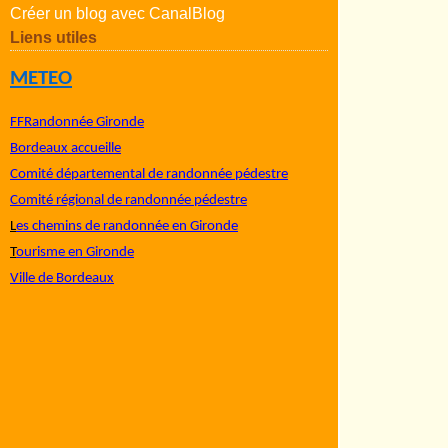
Créer un blog avec CanalBlog
Liens utiles
METEO
FFRandonnée Gironde
Bordeaux accueille
Comité départemental de randonnée pédestre
Comité régional de randonnée pédestre
L
es chemins de randonnée en Gironde
T
ourisme en Gironde
Ville de Bordeaux