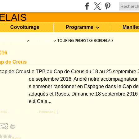
Covoiturage
Programme
Manife
RE BORDELAIS
>
CATEGORIES
>
TOURING PEDESTRE BORDELAIS
016
ap de Creus
Le TPB au Cap de Creus du 18 au 25 septembre 
de septembre 2016, André notre accompagnateur 
s enmener randonner en Espagne dans le Cap de 
adaquès et Roses. Dimanche 18 septembre 2016 D
e à Cala...
16:50 -
Commentaires [
…
]
- Permalien [
#
]
0 vote