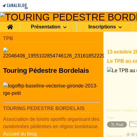
Home
Présentation
Inscriptions
TPB
TOURING PEDEST
13 octobre 2
Le TPB au c
Touring Pédestre Bordelais
TOURING PEDESTRE BORDELAIS
Posté par Touring à 
Tags:
Roses
,
séjour
Association de loisirs sportifs organisant des
randonnées pédestres en région bordelaise.
Accueil du blog
Vous aimez ?