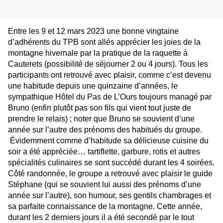
Entre les 9 et 12 mars 2023 une bonne vingtaine
d’adhérents du TPB sont allés apprécier les joies de la
montagne hivernale par la pratique de la raquette à
Cauterets (possibilité de séjourner 2 ou 4 jours)
. Tous les
participants ont retrouvé avec plaisir,
comme c’est devenu
une habitude depuis une quinzaine d’années,
le
sympathique Hôtel du Pas de L’Ours toujours managé par
Bruno (
enfin plutôt pas son fils qui vient tout juste de
prendre le relais) ; noter que Bruno
se souvient d’une
année sur l’autre des prénoms
d
es habitués du groupe.
Évidemment comme d’habitude sa délicieuse cuisine du
soir a été appréciée… tartiflette,
garbure, rotis
et autre
s
s
pécialités culinaires se sont succédé durant les 4 soirées
.
Côté randonnée, le groupe a retrouvé avec plaisir le guide
Stéphane (qui se souvient lui aussi des prénoms d’une
année sur l’autre), son humour, ses gentils chambrages et
sa parfaite connaissance de la montagne. Cette année,
durant les 2 derniers jours il a été secondé par le tout