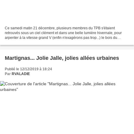
Ce samedi matin 21 décembre, plusieurs membres du TPB s'étaient
retrouvés sous un ciel clément et dans une belle lumière hivernale, pour
arpenter à la vitesse grand V (enfin n'exagérons pas trop...) le bois du
Bourghail à Pessac.. En 1 heure et une minute,...
Martignas... Jolie Jalle, jolies allées urbaines
Publié le 12/12/2019 à 18:24
Par
RVALADIE