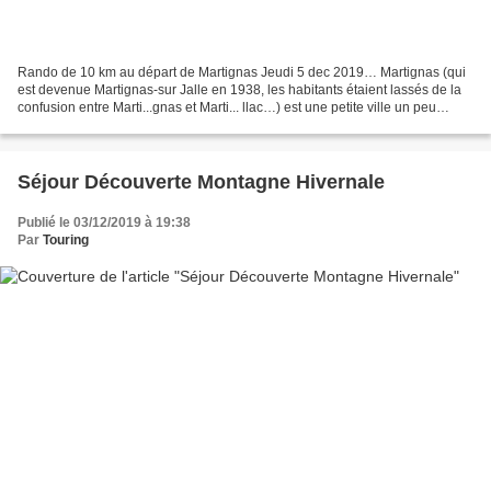
Rando de 10 km au départ de Martignas Jeudi 5 dec 2019… Martignas (qui
est devenue Martignas-sur Jalle en 1938, les habitants étaient lassés de la
confusion entre Marti...gnas et Marti... llac…) est une petite ville un peu
méconnue aux portes de Bordeaux,...
Séjour Découverte Montagne Hivernale
Publié le 03/12/2019 à 19:38
Par
Touring