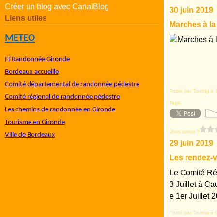
Créer un blog avec CanalBlog
30 juin 2019
Liens utiles
Marches à la
METEO
FFRandonnée Gironde
Bordeaux accueille
Comité départemental de randonnée pédestre
Posté par Touring à 
Comité régional de randonnée pédestre
Tags:
Randonnée à la
L
es chemins de randonnée en Gironde
T
ourisme en Gironde
Vous aimez ?
Ville de Bordeaux
29 juin 2019
Les rendez-
Le Comité Rég
3 Juillet à Ca
e 1er Juillet 
Posté par Touring à 