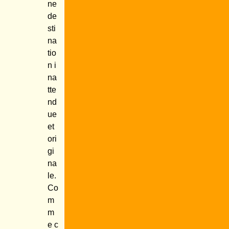
ne
de
sti
na
tio
n i
na
tte
nd
ue
et
ori
gi
na
le.
Co
m
m
e c