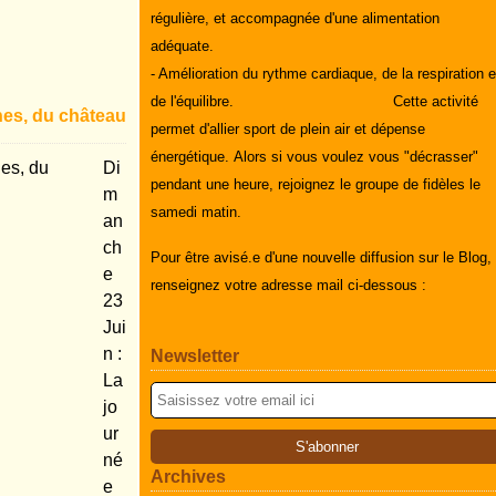
régulière, et accompagnée d'une alimentation
adéquate.
- Amélioration du rythme cardiaque, de la respiration e
de l'équilibre.
Cette activité
es, du château
permet d'allier sport de plein air et dépense
énergétique.
Alors si vous voulez vous "décrasser"
Di
pendant une heure, rejoignez le groupe de fidèles le
m
samedi matin.
an
ch
Pour être avisé.e d'une nouvelle diffusion sur le Blog,
e
renseignez votre adresse mail ci-dessous :
23
Jui
n :
Newsletter
La
jo
ur
né
Archives
e