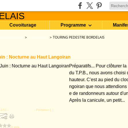
Covoiturage
Programme
Manife
RE BORDELAIS
>
CATEGORIES
>
TOURING PEDESTRE BORDELAIS
in : Nocturne au Haut Langoiran
Préparatifs... Pour clôturer la
du T.P.B., nous avons choisi 
hauteur. C'est au pied du cl
ngoiran que nous attendions
e de randonneurs autour d'un
Après la canicule, un petit...
13:51 -
Commentaires [
…
]
- Permalien [
#
]
0 vote