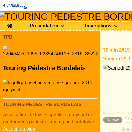
Home
Présentation
Inscriptions
TPB
TOURING PEDEST
30 juin 2019
Samedi 29 Ju
Touring Pédestre Bordelais
TOURING PEDESTRE BORDELAIS
Posté par Touring à 
Association de loisirs sportifs organisant des
randonnées pédestres en région bordelaise.
Accueil du blog
Vous aimez ?