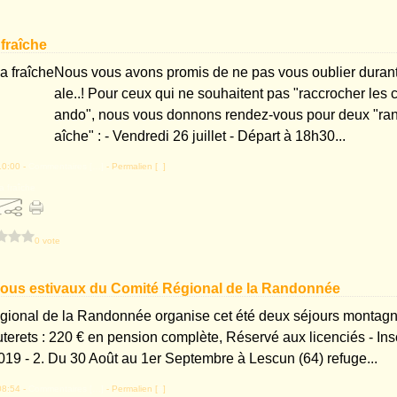
 fraîche
Nous vous avons promis de ne pas vous oublier durant 
ale..! Pour ceux qui ne souhaitent pas "raccrocher les
ando", nous vous donnons rendez-vous pour deux "ran
aîche" : - Vendredi 26 juillet - Départ à 18h30...
10:00 -
Commentaires [
…
]
- Permalien [
#
]
 fraîche
0 vote
vous estivaux du Comité Régional de la Randonnée
ional de la Randonnée organise cet été deux séjours montagn
uterets : 220 € en pension complète, Réservé aux licenciés - Insc
2019 - 2. Du 30 Août au 1er Septembre à Lescun (64) refuge...
08:54 -
Commentaires [
…
]
- Permalien [
#
]