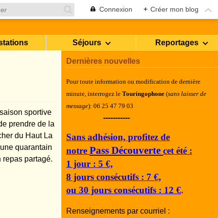
Connexion
+
Créer mon blog
stations
Séjours
Reportages
Dernières nouvelles
Pour toute information ou modification de dernière
minute, i
nterrogez le
Touringophone
(
sans laisser de
message
): 06 25 47 79 03
 saison sportive
-----------
de prendre de la
ocher du Haut La
Sans adhésion, profitez de
 une quarantain
Pass Découverte
notre
cet été :
 repas partagé.
1 jour : 5 €,
8 jours consécutifs : 7 €,
ou 30 jours consécutifs : 12 €
.
Renseignements par courriel :