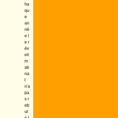
ha
qu
e
an
né
e l
e r
év
eil
m
ati
na
l
n'a
pa
s r
eb
ut
é l