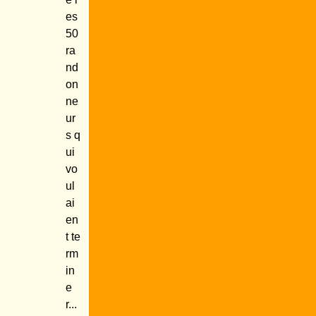
es
50
ra
nd
on
ne
ur
s q
ui
vo
ul
ai
en
t te
rm
in
e
r...