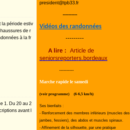
president@tpb33.fr
----------
la période estiv
Vidéos des randonnées
 chaussures de r
données à la fr
---------
A lire :
Article de
seniorsreporters.bordeaux
----------
Marche rapide le samedi
(voir programme) (6-6,5 km/h)
e 1. Du 20 au 2
Ses bienfaits :
riptions avant l
- Renforcement des membres inférieurs (muscles des
jambes, fessiers), des abdos et muscles spinaux.
- Affinement de la silhouette, par une pratique