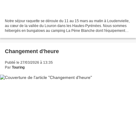
Notre séjour raquette se déroule du 11 au 15 mars au matin à Loudenvielle,
au cœur de la vallée du Louron dans les Hautes-Pyrénées. Nous sommes
hébergés en bungalows au camping La Pène Blanche dont l'équipement
aquatique présente l’avantage, après chaque...
Changement d'heure
Publié le 27/03/2026 à 13:35
Par
Touring