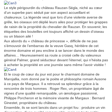
Le style périgourdin du château Rauzan-Ségla, niché au cœur
d’un superbe parc séduit par son aspect accueillant et
chaleureux. La légende veut que lors d’une violente averse de
grêle, les oiseaux ont déplié leurs ailes pour protéger les grappes
de raisin de la propriété du chevalier de Rauzan. En souvenir, les
étiquettes des bouteilles ont toujours affiché un dessin d’oiseau
ou un blason ailé !
Aux abords du « château de princesse », difficile de ne pas
s’émouvoir de l’embarras de la veuve Gasq, héritière de cet
énorme domaine et peu encline à se lancer dans le monde des
affaires… Heureusement sa route a croisé celle du valeureux
général Palmer, grand séducteur devant l’éternel, qui n’hésita pas
à acheter la propriété en une journée sans même l’avoir visitée !
Et le coup de cœur du jour est pour le charmant domaine de
Marojallia, nom donné par le poète et philosophe romain Ausone
à ce pays de Margaux. Il a retrouvé sa splendeur grâce à la
rencontre de trois hommes : Roger Rex, un propriétaire âgé de
vignes d’une qualité remarquable, un œnologue passionné,
Philippe Porcheron et la mémoire vivante de Margaux : Bernard
Ginestet, propriétaire du château.
Ensemble, ils se sont lancés dans un projet fou : produire un vin