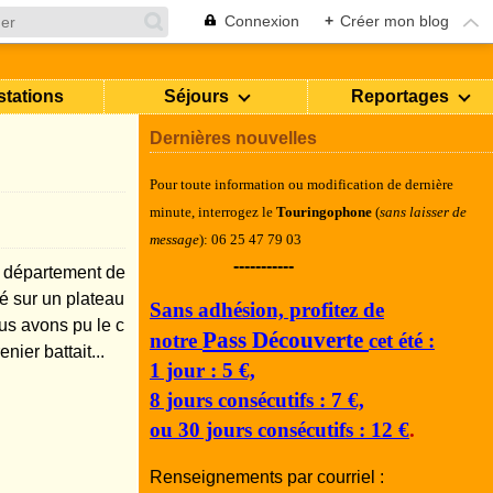
Connexion
+
Créer mon blog
stations
Séjours
Reportages
Dernières nouvelles
Pour toute information ou modification de dernière
minute, i
nterrogez le
Touringophone
(
sans laisser de
message
): 06 25 47 79 03
-----------
u département de
ué sur un plateau
Sans adhésion, profitez de
us avons pu le c
Pass Découverte
notre
cet été :
nier battait...
1 jour : 5 €,
8 jours consécutifs : 7 €,
ou 30 jours consécutifs : 12 €
.
Renseignements par courriel :