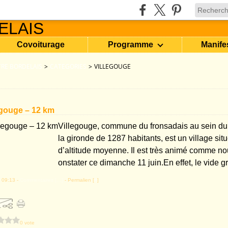
Covoiturage
Programme
Manife
RE BORDELAIS
>
CATEGORIES
>
VILLEGOUGE
legouge – 12 km
Villegouge, commune du fronsadais au sein d
la gironde de 1287 habitants, est un village sit
d’altitude moyenne. Il est très animé comme no
onstater ce dimanche 11 juin.En effet, le vide gre
 09:13 -
Commentaires [
…
]
- Permalien [
#
]
0 vote