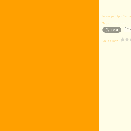
Posté par Tpb33sp à
Tags:
Villegouge
Vous aimez ?