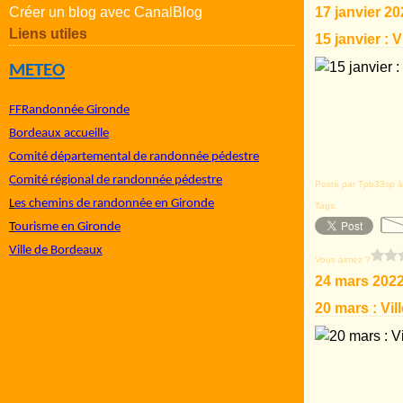
Créer un blog avec CanalBlog
17 janvier 20
Liens utiles
15 janvier : 
METEO
FFRandonnée Gironde
Bordeaux accueille
Comité départemental de randonnée pédestre
Comité régional de randonnée pédestre
Posté par Tpb33sp à
L
es chemins de randonnée en Gironde
Tags:
Villegouge
T
ourisme en Gironde
Ville de Bordeaux
Vous aimez ?
24 mars 202
20 mars : Vi