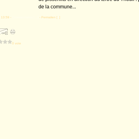
de la commune...
 13:59 -
Commentaires [
…
]
- Permalien [
#
]
0 vote