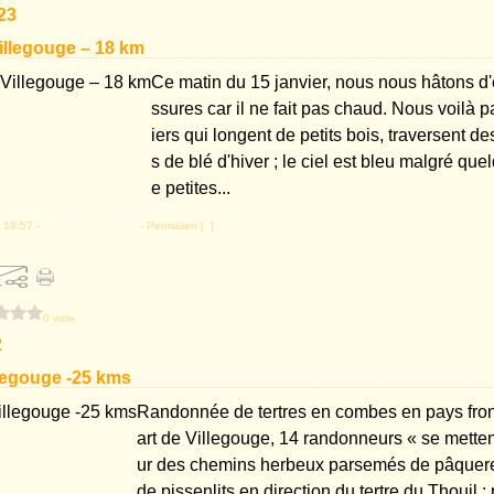
23
Villegouge – 18 km
Ce matin du 15 janvier, nous nous hâtons d'
ssures car il ne fait pas chaud. Nous voilà pa
iers qui longent de petits bois, traversent 
s de blé d'hiver ; le ciel est bleu malgré q
e petites...
 13:57 -
Commentaires [
…
]
- Permalien [
#
]
0 vote
2
llegouge -25 kms
Randonnée de tertres en combes en pays fro
art de Villegouge, 14 randonneurs « se mette
ur des chemins herbeux parsemés de pâqueret
de pissenlits en direction du tertre du Thouil :