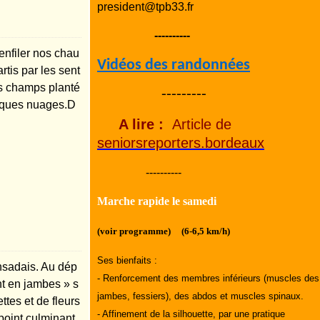
president@tpb33.fr
----------
enfiler nos chau
Vidéos des randonnées
rtis par les sent
des champs planté
---------
uelques nuages.D
A lire :
Article de
seniorsreporters.bordeaux
----------
Marche rapide le samedi
(voir programme) (6-6,5 km/h)
Ses bienfaits :
nsadais. Au dép
- Renforcement des membres inférieurs (muscles des
nt en jambes » s
jambes, fessiers), des abdos et muscles spinaux.
tes et de fleurs
- Affinement de la silhouette, par une pratique
 point culminant