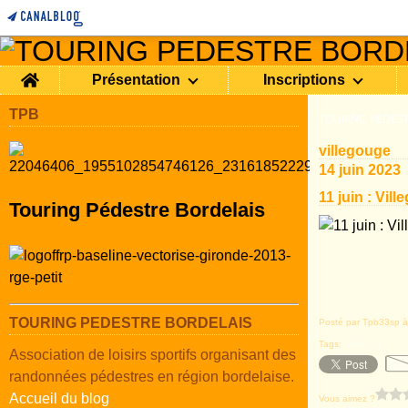
Home
Présentation
Inscriptions
TPB
TOURING PEDEST
villegouge
14 juin 2023
11 juin : Vil
Touring Pédestre Bordelais
TOURING PEDESTRE BORDELAIS
Posté par Tpb33sp à
Tags:
Villegouge
Association de loisirs sportifs organisant des
randonnées pédestres en région bordelaise.
Accueil du blog
Vous aimez ?