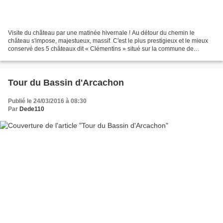
Visite du château par une matinée hivernale ! Au détour du chemin le
château s'impose, majestueux, massif. C'est le plus prestigieux et le mieux
conservé des 5 châteaux dit « Clémentins » situé sur la commune de
Mazères, classé aux monuments historiques...
Tour du Bassin d'Arcachon
Publié le 24/03/2016 à 08:30
Par
Dede110