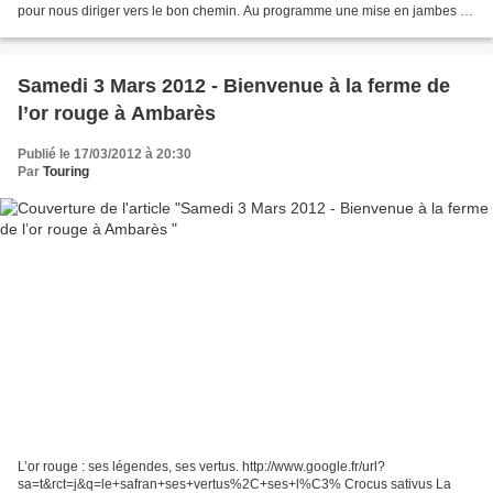
pour nous diriger vers le bon chemin. Au programme une mise en jambes de
12 km environ pour les 23 participants de cette...
Samedi 3 Mars 2012 - Bienvenue à la ferme de
l’or rouge à Ambarès
Publié le 17/03/2012 à 20:30
Par
Touring
L’or rouge : ses légendes, ses vertus. http://www.google.fr/url?
sa=t&rct=j&q=le+safran+ses+vertus%2C+ses+l%C3% Crocus sativus La