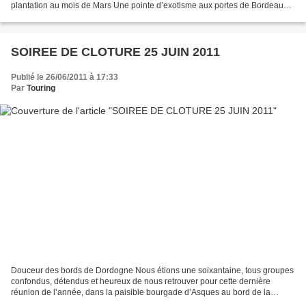
plantation au mois de Mars Une pointe d’exotisme aux portes de Bordeaux :
tout sur les vertus de cette épice rare à la couleur...
SOIREE DE CLOTURE 25 JUIN 2011
Publié le 26/06/2011 à 17:33
Par
Touring
Douceur des bords de Dordogne Nous étions une soixantaine, tous groupes
confondus, détendus et heureux de nous retrouver pour cette dernière
réunion de l’année, dans la paisible bourgade d’Asques au bord de la
Dordogne. Voilà 4 ans que nous pratiquons...