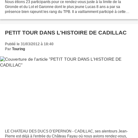
Nous étions 23 participants pour ce rendez-vous juste à la limite de la
Gironde et du Lot et Garonne dont le plus jeune Lucas 8 ans a par sa
présence bien rajeunit les rang du TPB. Il a vaillamment participé à cette
journée et y a montré un grand intérêt....
PETIT TOUR DANS L'HISTOIRE DE CADILLAC
Publié le 31/03/2012 à 18:40
Par
Touring
LE CHATEAU DES DUCS D’EPERNON - CADILLAC, ses alentours Jean-
Pierre est déjà à l'entrée du Château Fayau où nous avions rendez-vous,