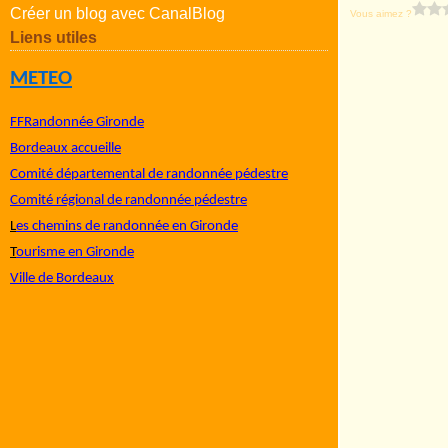
Créer un blog avec CanalBlog
Vous aimez ?
Liens utiles
METEO
FFRandonnée Gironde
Bordeaux accueille
Comité départemental de randonnée pédestre
Comité régional de randonnée pédestre
L
es chemins de randonnée en Gironde
T
ourisme en Gironde
Ville de Bordeaux