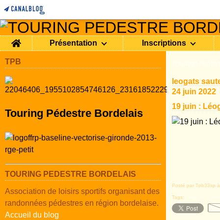
Home
Présentation
Inscriptions
TPB
TOURING PEDEST
leogats saut
24 juin 2022
19 juin : Léo
Touring Pédestre Bordelais
TOURING PEDESTRE BORDELAIS
Posté par Tpb33sp à
Association de loisirs sportifs organisant des
Tags:
Leogats Saute
randonnées pédestres en région bordelaise.
Accueil du blog