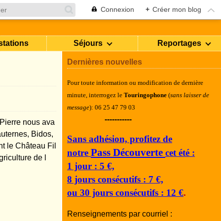
Connexion
+
Créer mon blog
stations
Séjours
Reportages
Dernières nouvelles
Pour toute information ou modification de dernière
minute, i
nterrogez le
Touringophone
(
sans laisser de
message
): 06 25 47 79 03
-----------
Pierre nous ava
uternes, Bidos,
Sans adhésion, profitez de
t le Château Fil
Pass Découverte
notre
cet été :
riculture de l
1 jour : 5 €,
8 jours consécutifs : 7 €,
ou 30 jours consécutifs : 12 €
.
Renseignements par courriel :