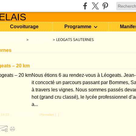
Covoiturage
Programme
Manife
RE BORDELAIS
>
CATEGORIES
>
LEOGATS SAUTERNES
ernes
geats – 20 km
Nous étions 6 au rendez-vous à Léogeats. Jean-
it concocté un parcours passant par Bommes, Sa
à travers les vignes. Nous sommes passés devan
hot (grand cru classé), le lycée professionnel d’ag
a...
 14:23 -
Commentaires [
…
]
- Permalien [
#
]
rnes