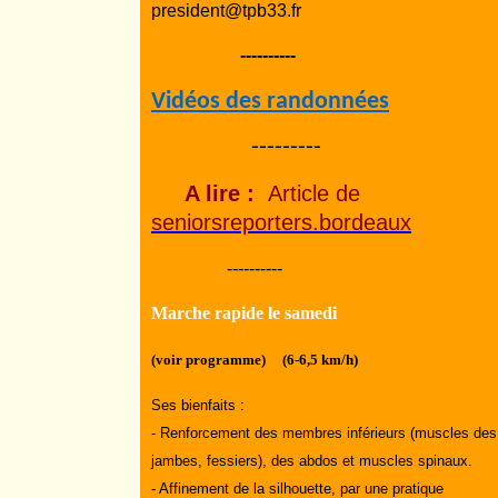
president@tpb33.fr
----------
Vidéos des randonnées
---------
A lire :
Article de
seniorsreporters.bordeaux
----------
Marche rapide le samedi
(voir programme) (6-6,5 km/h)
Ses bienfaits :
- Renforcement des membres inférieurs (muscles des
jambes, fessiers), des abdos et muscles spinaux.
- Affinement de la silhouette, par une pratique