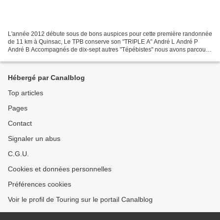
L'année 2012 débute sous de bons auspices pour cette première randonnée
de 11 km à Quinsac, Le TPB conserve son "TRIPLE A" André L André P
André B Accompagnés de dix-sept autres "Tépébistes" nous avons parcouru
à allure soutenue, les onze kilomètres proposés....
Hébergé par Canalblog
Top articles
Pages
Contact
Signaler un abus
C.G.U.
Cookies et données personnelles
Préférences cookies
Voir le profil de Touring sur le portail Canalblog