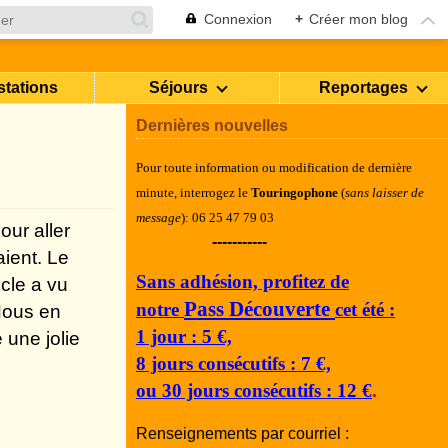
Connexion
+
Créer mon blog
stations
Séjours
Reportages
Dernières nouvelles
Pour toute information ou modification de dernière
minute, i
nterrogez le
Touringophone
(
sans laisser de
message
): 06 25 47 79 03
ur aller
-----------
ient. Le
Sans adhésion, profitez de
ècle a vu
Pass Découverte
notre
cet été :
Nous en
1 jour : 5 €,
 une jolie
8 jours consécutifs : 7 €,
ou 30 jours consécutifs : 12 €
.
Renseignements par courriel :