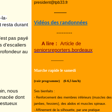
president@tpb33.fr
----------
-la-
Vidéos des randonnées
 resta durant
---------
’est pas payé
A lire :
Article de
s d’escaliers
seniorsreporters.bordeaux
 profondeur au
----------
Marche rapide le samedi
(voir programme) (6-6,5 km/h)
min, nous
Ses bienfaits :
linacée dont
- Renforcement des membres inférieurs (muscles des
ajestueux
jambes, fessiers), des abdos et muscles spinaux.
- Affinement de la silhouette, par une pratique