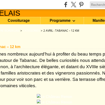
Covoiturage
Programme
Manife
RE BORDELAIS
>
CATEGORIES
>
2 AVRIL : TABANAC – 12 KM
anac – 12 km
s nombreux aujourd’hui à profiter du beau temps po
utour de Tabanac. De belles curiosités nous attenda
on, à l’architecture élégante, et datant du XVIIIe si
familles aristocrates et des vignerons passionnés. 
our pour voir son parc et sa verrière. Sa terrasse offre
domaines viticoles.