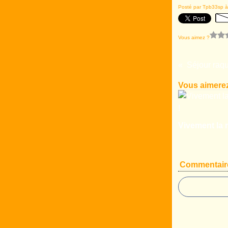
Posté par Tpb33sp à
Vous aimez ?
Séjour raqu
Vous aimerez
Vivement la r
Commentair