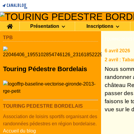
Home
Présentation
Inscriptions
TPB
TOURING PEDEST
6 avril 2026
2 avril : Tab
Touring Pédestre Bordelais
Nous somme
randonner a
château Ren
passer des 
faisons le t
TOURING PEDESTRE BORDELAIS
vue sur le 
Association de loisirs sportifs organisant des
randonnées pédestres en région bordelaise.
Accueil du blog