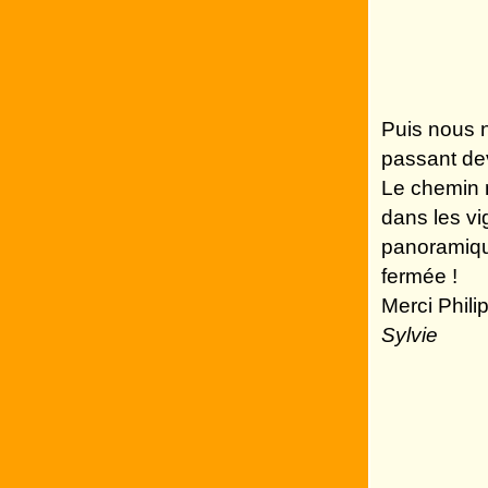
Puis nous n
passant dev
Le chemin 
dans les vi
panoramiqu
fermée !
Merci Phili
Sylvie