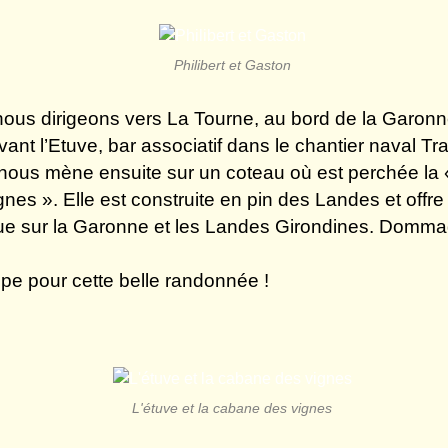
Philibert et Gaston
ous dirigeons vers La Tourne, au bord de la Garonn
ant l’Etuve, bar associatif dans le chantier naval T
nous mène ensuite sur un coteau où est perchée la
gnes ». Elle est construite en pin des Landes et offr
e sur la Garonne et les Landes Girondines. Dommag
ppe pour cette belle randonnée !
L'étuve et la cabane des vignes