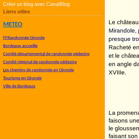
Créer un blog avec CanalBlog
Liens utiles
Le château 
METEO
Mirandole, 
FFRandonnée Gironde
presque tro
Bordeaux accueille
Racheté en 
Comité départemental de randonnée pédestre
et le châte
Comité régional de randonnée pédestre
en angle da
L
es chemins de randonnée en Gironde
XVIIIe.
T
ourisme en Gironde
Ville de Bordeaux
La promenad
faisons une
le gloussem
faisant son 