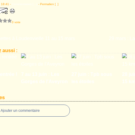
 18:41 -
Commentaires [
…
]
- Permalien [
#
]
0 vote
ettes à Loudenvielle 11 au 15 mars
29 mars : L
 aussi :
entrée !
7 au 13 juin : Les
27 juin : Tpb sous
28 jui
Gorges de l'Aveyron
les étoiles
15 k
es
Ajouter un commentaire