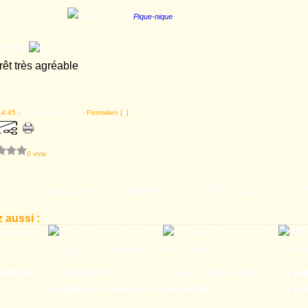
Pique-nique
rêt très agréable
14:45 -
Commentaires [
…
]
- Permalien [
#
]
0 vote
12 02 2012 -12° ...Taïga, Glace, Neige et encore ...
 aussi :
entrée !
7 au 13 juin : Les
27 juin : Tpb sous
28 jui
Gorges de l'Aveyron
les étoiles
15 k