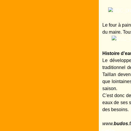
Le four à pain
du maire. Tous
Histoire d'e
Le développe
traditionnel 
Taillan deven
que lointaines
saison.
C'est donc d
eaux de ses s
des besoins.
www.
budos
.
cache