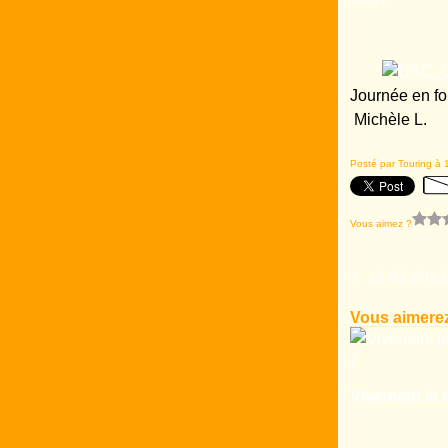
Journée en fo
Michèle L.
Posté par Touring à 
Vous aimez ?
Vous aimerez
Vivement la r