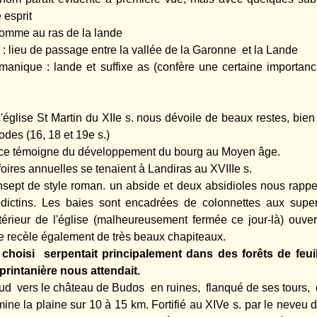
esprit
omme au ras de la lande
: lieu de passage entre la vallée de la Garonne et la Lande
anique : lande et suffixe as (confère une certaine importance)
n
 l'église St Martin du XIIe s. nous dévoile de beaux restes, bi
odes (16, 18 et 19e s.)
ce témoigne du développement du bourg au Moyen âge.
oires annuelles se tenaient à Landiras au XVIIIe s.
nsept de style roman. un abside et deux absidioles nous rappell
édictins. Les baies sont encadrées de colonnettes aux supe
intérieur de l'église (malheureusement fermée ce jour-là) ouver
te recèle également de très beaux chapiteaux.
choisi serpentait principalement dans des forêts de feuil
printanière nous attendait.
Sud vers le château de Budos en ruines, flanqué de ses tours, 
ine la plaine sur 10 à 15 km. Fortifié au XIVe s. par le
neveu d