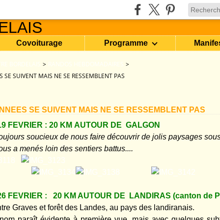
Covoiturage
Programme
Manife
RE BORDELAIS
>
RANDOS HEBDOMADAIRES
>
 SE SUIVENT MAIS NE SE RESSEMBLENT PAS
NNEES SE SUIVENT MAIS NE SE RESSEMBLENT PAS
9 FEVRIER : 20 KM AUTOUR DE GALGON
toujours soucieux de nous faire découvrir de jolis paysages sou
ous a menés loin des sentiers battus....
6 FEVRIER : 20 KM AUTOUR DE LANDIRAS (canton de P
tre Graves et forêt des Landes, au pays des landiranais.
 nom paraît évidente à première vue, mais avec quelques subtili