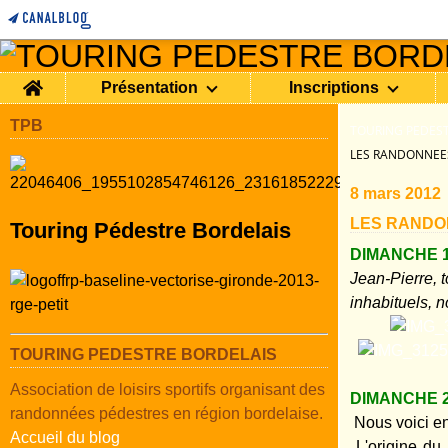
Home
Présentation
Inscriptions
TPB
TOURING PEDEST
LES RANDONNEES
8 mars 2012
LES RANDO
Touring Pédestre Bordelais
DIMANCHE 1
Jean-Pierre, 
inhabituels, n
TOURING PEDESTRE BORDELAIS
Association de loisirs sportifs organisant des
DIMANCHE 2
randonnées pédestres en région bordelaise.
Nous voici en
Accueil du blog
L'origine du