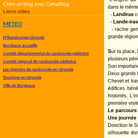
Créer un blog avec CanalBlog
dans le même 
Liens utiles
-
Landiras
c
-
Lande-iras
METEO
- racine germ
grande régio
FFRandonnée Gironde
Bordeaux accueille
S
ur la place,
Comité départemental de randonnée pédestre
plusieurs péri
Comité régional de randonnée pédestre
Son importan
L
es chemins de randonnée en Gironde
Deux grands f
T
ourisme en Gironde
Chevet et tra
Ville de Bordeaux
édifices bén
historiés. L'
première visi
Le parcours 
Une journée 
Direction le 
silhouette dom