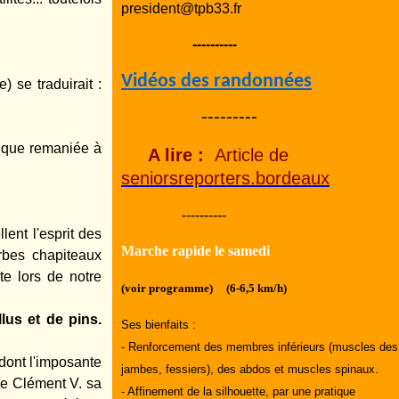
president@tpb33.fr
----------
Vidéos des randonnées
 se traduirait :
---------
en que remaniée à
A lire :
Article de
seniorsreporters.bordeaux
----------
ent l'esprit des
Marche rapide le samedi
rbes chapiteaux
te lors de notre
(voir programme) (6-6,5 km/h)
lus et de pins.
Ses bienfaits :
- Renforcement des membres inférieurs (muscles des
dont l'imposante
jambes, fessiers), des abdos et muscles spinaux.
e Clément V. sa
- Affinement de la silhouette, par une pratique