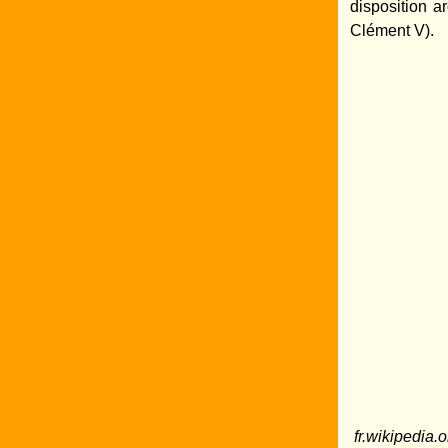
disposition a
Clément V).
fr.wikipedia.o