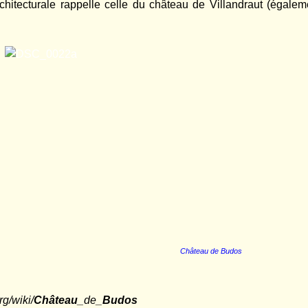
rchitecturale rappelle celle du château de Villandraut (égalem
Château de Budos
rg/wiki/
Château
_de_
Budos