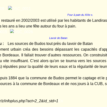
Four à pain du XIXe s.
 restauré en 2002/2003 est utilisé par les habitants de Landiras
 les ans a lieu une fête autour du four à pain.
Lavoir de Batan
au :
Les sources de Budos
tout près du lavoir de Batan
ment urbain créa des besoins dépassant les capacités d'ap
de Bordeaux. Il fallait trouver d'autres ressources. On construi
u vite insuffisant. C'est alors qu'on se tourna vers les source
) réputées pour la qualité de leurs eaux et la régularité de leur
epuis 1884 que la commune de Budos permet le captage et le 
ources à la commune de Bordeaux et de nos jours à la CUB, s
fr/z/infoplus.php?act=2_2&id_std=1
En