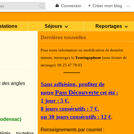
Connexion
+
Créer mon blog
stations
Séjours
Reportages
Dernières nouvelles
Pour toute information ou modification de dernière
minute, i
nterrogez le
Touringophone
(
sans laisser de
message
): 06 25 47 79 03
-----------
s des angles
Sans adhésion, profitez de
Pass Découverte
notre
cet été :
1 jour : 5 €,
8 jours consécutifs : 7 €,
ou 30 jours consécutifs : 12 €
.
odensac)
Renseignements par courriel :
tés... toutefois