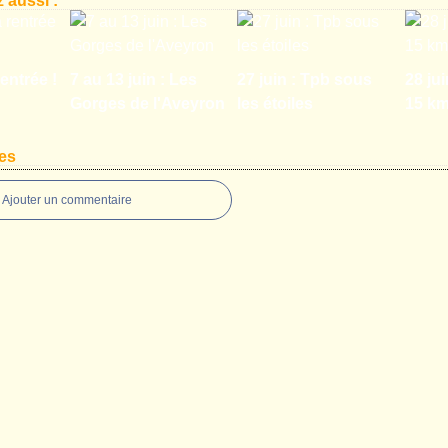
 aussi :
entrée !
7 au 13 juin : Les
27 juin : Tpb sous
28 jui
Gorges de l'Aveyron
les étoiles
15 k
es
Ajouter un commentaire