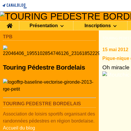
Home
Présentation
Inscriptions
TPB
TOURING PEDEST
15 mai 2012
Pique-nique 
Touring Pédestre Bordelais
Oh miracle 
TOURING PEDESTRE BORDELAIS
Association de loisirs sportifs organisant des
randonnées pédestres en région bordelaise.
Accueil du blog