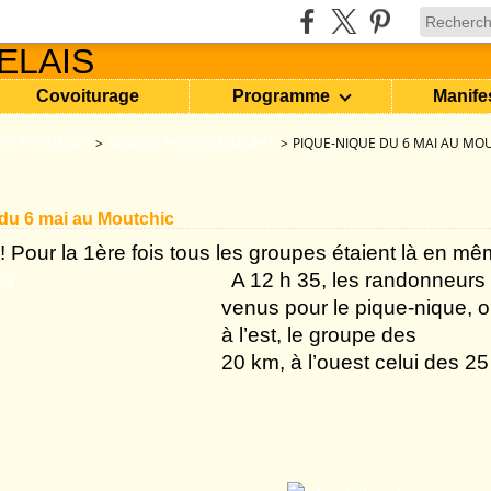
Covoiturage
Programme
Manife
RE BORDELAIS
>
RANDOS HEBDOMADAIRES
>
PIQUE-NIQUE DU 6 MAI AU MO
du 6 mai au Moutchic
! Pour la 1
ère
fois tous les groupes étaient là en m
A 12 h 35, les randonneurs
venus pour le pique-nique, on
à l’est, le groupe des
20 km, à l’ouest celui des 25