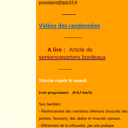
president@tpb33.fr
----------
Vidéos des randonnées
---------
A lire :
Article de
seniorsreporters.bordeaux
----------
Marche rapide le samedi
(voir programme) (6-6,5 km/h)
Ses bienfaits :
- Renforcement des membres inférieurs (muscles des
RANDONNEE DANS LA LANDE AUTOUR DE ST SYMPHORIEN
jambes, fessiers), des abdos et muscles spinaux.
- Affinement de la silhouette, par une pratique