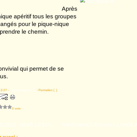
Après
que apéritif tous les groupes
langés pour le pique-nique
prendre le chemin.
nvivial qui permet de se
ous.
13:27 -
Commentaires [
…
]
- Permalien [
#
]
0 vote
JEUDI 3 MAI 2012 - DANS LES MARAIS D'AMBES