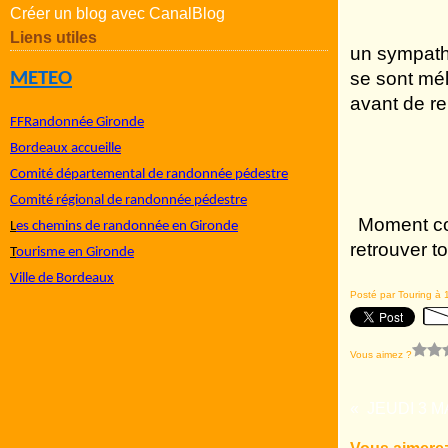
Créer un blog avec CanalBlog
Liens utiles
un sympathi
METEO
se sont mé
avant de re
FFRandonnée Gironde
Bordeaux accueille
Comité départemental de randonnée pédestre
Comité régional de randonnée pédestre
Moment co
L
es chemins de randonnée en Gironde
retrouver t
T
ourisme en Gironde
Ville de Bordeaux
Posté par Touring à 
Vous aimez ?