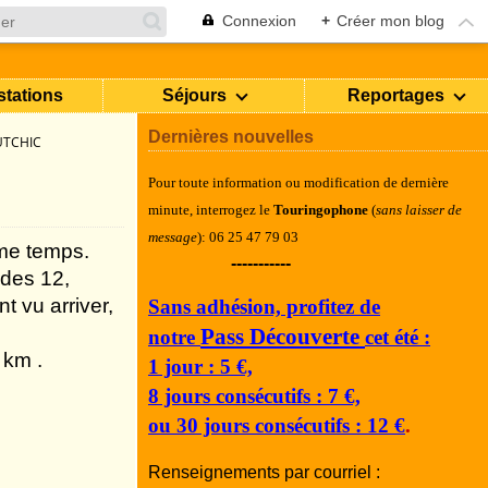
Connexion
+
Créer mon blog
stations
Séjours
Reportages
Dernières nouvelles
UTCHIC
Pour toute information ou modification de dernière
minute, i
nterrogez le
Touringophone
(
sans laisser de
message
): 06 25 47 79 03
ême temps.
-----------
 des 12,
t vu arriver,
Sans adhésion, profitez de
Pass Découverte
notre
cet été :
 km .
1 jour : 5 €,
8 jours consécutifs : 7 €,
ou 30 jours consécutifs : 12 €
.
Renseignements par courriel :