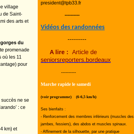
president@tpb33.fr
e village
u de Saint-
----------
mi des arts et
Vidéos des randonnées
---------
s
gorges du
ette promenade
A lire :
Article de
 où les 11
seniorsreporters.bordeaux
vantage) pour
----------
Marche rapide le samedi
(voir programme) (6-6,5 km/h)
e succès ne se
arando’ : ce
Ses bienfaits :
- Renforcement des membres inférieurs (muscles des
jambes, fessiers), des abdos et muscles spinaux.
4 km) et
- Affinement de la silhouette, par une pratique