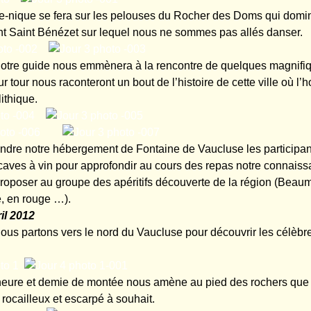
ue-nique se fera sur les pelouses du Rocher des Doms qui domi
nt Saint Bénézet sur lequel nous ne sommes pas allés danser.
 notre guide nous emmènera à la rencontre de quelques magni
r tour nous raconteront un bout de l’histoire de cette ville où 
ithique.
indre notre hébergement de Fontaine de Vaucluse les participan
 caves à vin pour approfondir au cours des repas notre connaiss
roposer au groupe des apéritifs découverte de la région (Beau
é, en rouge …).
il 2012
ous partons vers le nord du Vaucluse pour découvrir les célèb
ure et demie de montée nous amène au pied des rochers que
 rocailleux et escarpé à souhait.