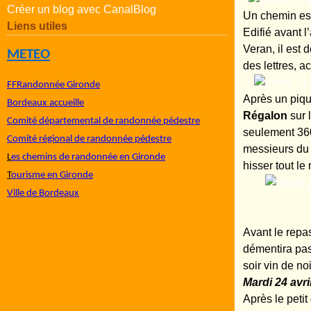
Créer un blog avec CanalBlog
Un chemin esc
Liens utiles
Edifié avant 
Veran, il est 
METEO
des lettres, a
FFRandonnée Gironde
Après un piqu
Bordeaux accueille
Régalon
sur 
Comité départemental de randonnée pédestre
seulement 360
Comité régional de randonnée pédestre
messieurs du 
L
es chemins de randonnée en Gironde
hisser tout l
T
ourisme en Gironde
Ville de Bordeaux
Cure minc
Avant le repa
démentira pas
soir vin de 
Mardi 24 avri
Après le peti