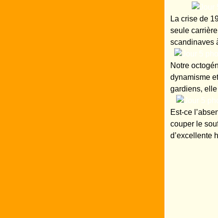
La crise de 19
seule carrièr
scandinaves à
Notre octogéna
dynamisme et
gardiens, elle
Est-ce l’absen
couper le souf
d’excellente 