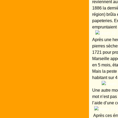
reviennent au
1886 la derni
région) brûla
papeteries. E
empruntaient 
Après une heu
pierres sèche
1721 pour pro
Marseille appo
en 5 mois, ét
Mais la peste
habitant sur 
Une autre mon
mot n’est pas
l’aide d’une c
Après ces émo