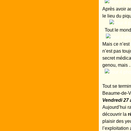
Après avoir a
le lieu du piq
Tout le monde
Mais ce n’est 
n’est pas touj
secret médical
genou, mais …
Tout se termin
Beaume-de-Ven
Vendredi 27 
Aujourd’hui 
découvrir la
r
plaisir des y
l’exploitatio