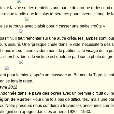
dmiré la vue sur les dentelles une partie du groupe redescend d
ue-nique tandis que les plus téméraires poursuivent le long de la
 se retrouve avec plaisir pour « casser une petite croûte »
pas fini, il faut remonter sur une autre crête, les jambes sont lou
ours assuré. Une ‘presque chute dans le vide’ nécessitera des so
 nous interdit bien évidemment de publier ici le visage de la pr
 cherchez bien : la victime est quelque part sur la photo du gro
era pour le mieux, après un massage au Baume du Tigre, le soir, 
ise fera le reste.
avril 2012
randonnée dans le
pays des ocres
avec un premier circuit qui 
égion de Rustrel
. Pour une fois pas de difficultés, mais une ba
eux. Notre parcours nous conduira à travers les anciennes carriè
n atteignit son apogée dans les années 1920 – 1930.