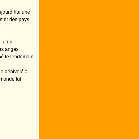
Aujourd’hui une
ntier des pays
, d’un
es anges
rné le lendemain.
de dénivelé à
 monde fut