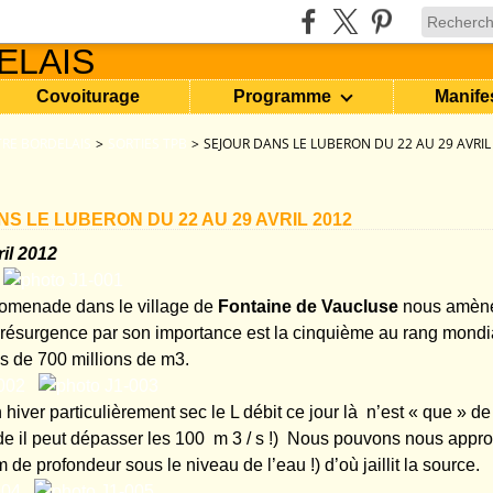
Covoiturage
Programme
Manife
RE BORDELAIS
>
SORTIES TPB
>
SEJOUR DANS LE LUBERON DU 22 AU 29 AVRIL
S LE LUBERON DU 22 AU 29 AVRIL 2012
il 2012
romenade dans le village de
Fontaine de Vaucluse
nous amène
 résurgence par son importance est la cinquième au rang mondi
s de 700 millions de m
3
.
hiver particulièrement sec le L débit ce jour là n’est « que » d
e il peut dépasser les 100 m
3
/ s !) Nous pouvons nous appro
 de profondeur sous le niveau de l’eau !) d’où jaillit la source.