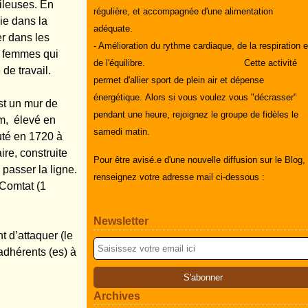
ileuses. En
régulière, et accompagnée d'une alimentation
ie dans la
adéquate.
er dans les
- Amélioration du rythme cardiaque, de la respiration e
s femmes qui
de l'équilibre.
Cette activité
de travail.
permet d'allier sport de plein air et dépense
énergétique.
Alors si vous voulez vous "décrasser"
st un mur de
pendant une heure, rejoignez le groupe de fidèles le
km, élevé en
samedi matin.
uté en 1720 à
ire, construite
Pour être avisé.e d'une nouvelle diffusion sur le Blog,
passer la ligne.
renseignez votre adresse mail ci-dessous :
 Comtat (1
Newsletter
 d’attaquer (le
adhérents (es) à
Archives