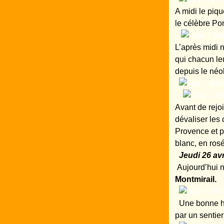
A midi le piq
le célèbre Po
L’après midi
qui chacun leu
depuis le néol
Avant de rejo
dévaliser les
Provence et p
blanc, en ros
Jeudi 26 avr
Aujourd’hui n
Montmirail.
Une bonne he
par un sentier