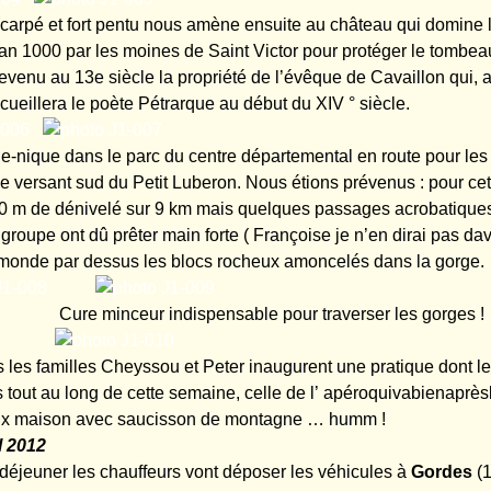
arpé et fort pentu nous amène ensuite au château qui domine l
l’an 1000 par les moines de Saint Victor pour protéger le tombea
devenu au 13e siècle la propriété de l’évêque de Cavaillon qui, a
ccueillera le poète Pétrarque au début du XIV ° siècle.
e-nique dans le parc du centre départemental en route pour le
le versant sud du Petit Luberon. Nous étions prévenus : pour c
 m de dénivelé sur 9 km mais quelques passages acrobatiques
groupe ont dû prêter main forte ( Françoise je n’en dirai pas da
e monde par dessus les blocs rocheux amoncelés dans la gorge.
eur indispensable pour traverser les gorges !
s les familles Cheyssou et Peter inaugurent une pratique dont l
 tout au long de cette semaine, celle de l’ apéroquivabienaprèsl
noix maison avec saucisson de montagne … humm !
l 2012
t déjeuner les chauffeurs vont déposer les véhicules à
Gordes
(1