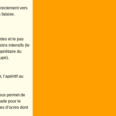
irectement vers
 falaise.
rdes et le pas
ins intensifs (le
opriétaire du
upe).
l’apéritif au
nous permet de
lade pour le
res d’ocres dont