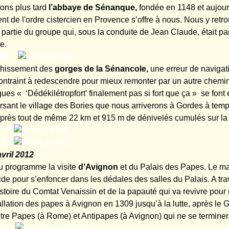
ons plus tard
l’abbaye de Sénanque,
fondée en 1148 et aujour
t de l'ordre cistercien en Provence s’offre à nous. Nous y retr
 partie du groupe qui, sous la conduite de Jean Claude, était pa
e.
nchissement des
gorges de la Sénancole,
une erreur de navigat
ntraint à redescendre pour mieux remonter par un autre chemin
es « ‘Dédékilétropfort’ finalement pas si fort que ça » se font e
ersant le village des Bories que nous arriverons à Gordes à tem
près tout de même 22 km et 915 m de dénivelés cumulés sur la 
vril 2012
u programme la visite
d’Avignon
et du Palais des Papes. Le ma
de pour s’enfoncer dans les dédales des salles du Palais. A trav
histoire du Comtat Venaissin et de la papauté qui va revivre pour
allation des papes à Avignon en 1309 jusqu’à la lutte, après le
entre Papes (à Rome) et Antipapes (à Avignon) qui ne se termine