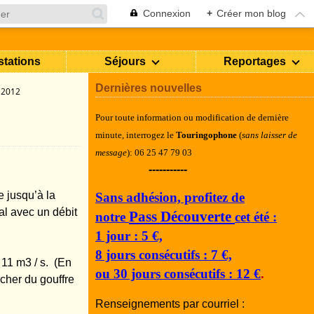
Connexion
+
Créer mon blog
stations
Séjours
Reportages
Dernières nouvelles
 2012
Pour toute information ou modification de dernière
minute, i
nterrogez le
Touringophone
(
sans laisser de
message
): 06 25 47 79 03
-----------
 jusqu’à la
Sans adhésion, profitez de
al avec un débit
Pass Découverte
notre
cet été :
1 jour : 5 €,
8 jours consécutifs : 7 €,
e 11 m
3
/ s. (En
ou 30 jours consécutifs : 12 €
.
cher du gouffre
Renseignements par courriel :