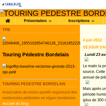
Home
Présentation
Inscriptions
TPB
TOURING PEDEST
4 juin 2012
SEJOUR DAN
Touring Pédestre Bordelais
Lundi 23 avr
Le matin la p
source. Cette
annuel de prè
TOURING PEDESTRE BORDELAIS
Mais après un 
Association de loisirs sportifs organisant des
période humid
randonnées pédestres en région bordelaise.
(plus de 300 m
Accueil du blog