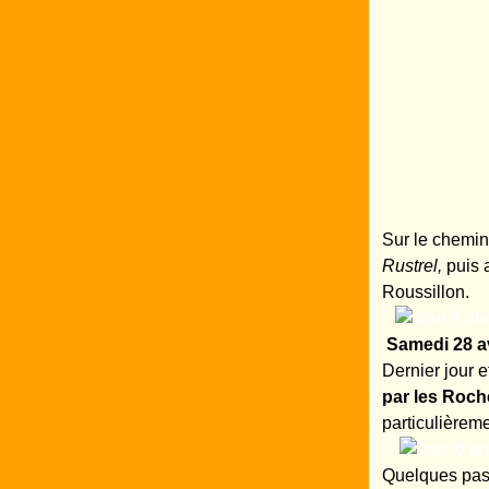
Sur le chemin
Rustrel,
puis a
Roussillon.
Samedi 28 av
Dernier jour 
par les Roc
particulièreme
Quelques pass