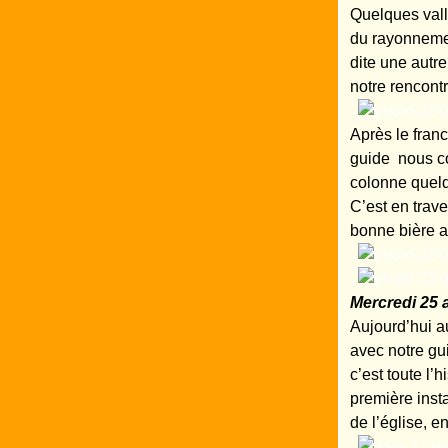
Quelques vall
du rayonnemen
dite une autre
notre rencontr
Après le fra
guide nous co
colonne quelqu
C’est en trav
bonne bière a
Mercredi 25 a
Aujourd’hui a
avec notre gui
c’est toute l’
première inst
de l’église, 