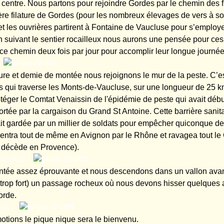
 centre. Nous partons pour rejoindre Gordes par le chemin des f
ère filature de Gordes (pour les nombreux élevages de vers à so
 et les ouvrières partirent à Fontaine de Vaucluse pour s’employ
n suivant le sentier rocailleux nous aurons une pensée pour ce
ce chemin deux fois par jour pour accomplir leur longue journée 
re et demie de montée nous rejoignons le mur de la peste. C’e
s qui traverse les Monts-de-Vaucluse, sur une longueur de 25 
téger le Comtat Venaissin de l'épidémie de peste qui avait déb
rtée par la cargaison du Grand St Antoine. Cette barrière sanita
ait gardée par un millier de soldats pour empêcher quiconque de 
 entra tout de même en Avignon par le Rhône et ravagea tout le
4 décède en Provence).
tée assez éprouvante et nous descendons dans un vallon avant
 trop fort) un passage rocheux où nous devons hisser quelques 
orde.
tions le pique nique sera le bienvenu.