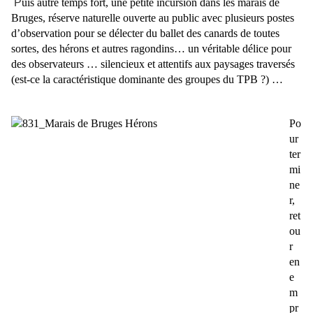
P
uis autre temps fort, une petite incursion dans les marais de
Bruges, réserve naturelle ouverte au public avec plusieurs postes
d’observation pour se délecter du ballet des canards de toutes
sortes, des hérons et autres ragondins… un véritable délice pour
des observateurs … silencieux et attentifs aux paysages traversés
(est-ce la caractéristique dominante des groupes du TPB ?) …
Po
ur
ter
mi
ne
r,
ret
ou
r
en
e
m
pr