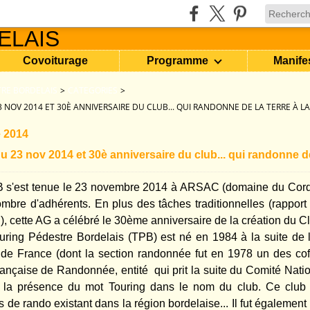
Covoiturage
Programme
Manife
RE BORDELAIS
>
CATEGORIES
>
 NOV 2014 ET 30È ANNIVERSAIRE DU CLUB... QUI RANDONNE DE LA TERRE À LA
 2014
 23 nov 2014 et 30è anniversaire du club... qui randonne de 
B s'est tenue le 23 novembre 2014 à ARSAC (domaine du Cord
mbre d'adhérents. En plus des tâches traditionnelles (rapport m
...), cette AG a célébré le 30ème anniversaire de la création du C
ouring Pédestre Bordelais (TPB) est né en 1984 à la suite de l
 de France (dont la section randonnée fut en 1978 un des co
ançaise de Randonnée, entité qui prit la suite du Comité Natio
 la présence du mot Touring dans le nom du club. Ce club 
s de rando existant dans la région bordelaise... Il fut égalemen