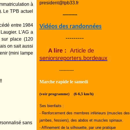
president@tpb33.fr
mmatriculation à
). Le TPB actuel
----------
uccédé entre 1984
Vidéos des randonnées
 Laugier. L'AG a
---------
i sur place (120
ais on sait aussi
A lire :
Article de
enir (mini lampe
seniorsreporters.bordeaux
----------
Trésorier) ...
!!
Marche rapide le samedi
(voir programme) (6-6,5 km/h)
Ses bienfaits :
- Renforcement des membres inférieurs (muscles des
jambes, fessiers), des abdos et muscles spinaux.
personnalisé sans
- Affinement de la silhouette, par une pratique