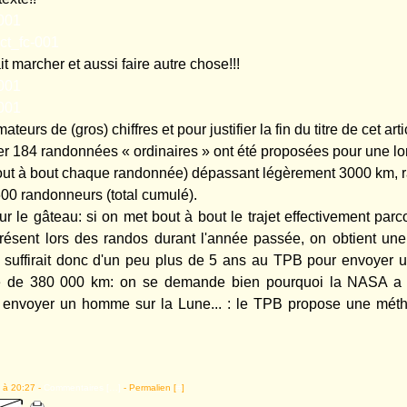
 marcher et aussi faire autre chose!!!
teurs de (gros) chiffres et pour justifier la fin du titre de cet art
er 184 randonnées « ordinaires » ont été proposées pour une lo
bout à bout chaque randonnée) dépassant légèrement 3000 km,
600 randonneurs (total cumulé).
ur le gâteau: si on met bout à bout le trajet effectivement par
résent lors des randos durant l'année passée, on obtient un
 il suffirait donc d'un peu plus de 5 ans au TPB pour envoyer
e de 380 000 km: on se demande bien pourquoi la NASA a 
r envoyer un homme sur la Lune... : le TPB propose une mét
 à 20:27 -
Commentaires [
…
]
- Permalien [
#
]