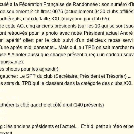
iculé à la Fédération Française de Randonnée : son numéro d'i
e seulement 2 chiffres: 0076 (actuellement 3430 clubs affiliés
dhérents, club de taille XXL (moyenne par club 65).
 de cette AG, cinq anciens présidents (sur les 10 qui se sont s
ont retrouvés pour la photo avec notre Président actuel André
un apéritif offert par le club suivi d'un délicieux repas serv
d'une après midi dansante... Mais oui, au TPB on sait marcher m
hose !! A noter aussi que chaque présent a reçu un cadeau souv
s puissante).
es photos pour les agrandir)
à gauche : Le SPT du club (Secrétaire, Président et 
es stats du TPB qui le classent dans la catégorie des clubs XXL 
adhérents côté gauche et côté droit (140 présents)
 : les anciens présidents et l'actuel... Et à d: petit air rétro et 
texte!!