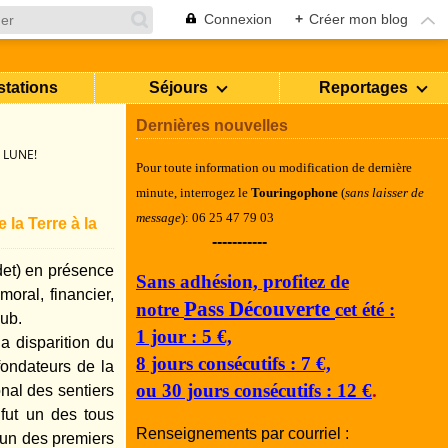
Connexion
+
Créer mon blog
stations
Séjours
Reportages
Dernières nouvelles
 LUNE!
Pour toute information ou modification de dernière
minute, i
nterrogez le
Touringophone
(
sans laisser de
message
): 06 25 47 79 03
la Terre à la
-----------
et) en présence
Sans adhésion, profitez de
oral, financier,
Pass Découverte
notre
cet été :
lub.
1 jour : 5 €,
a disparition du
8 jours consécutifs : 7 €,
fondateurs de la
ou 30 jours consécutifs : 12 €
.
nal des sentiers
fut un des tous
Renseignements par courriel :
t un des premiers