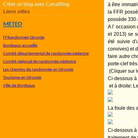
Créer un blog avec CanalBlog
à être immatr
Liens utiles
la FFR possèd
possède 330 a
METEO
A l' occasion
et 2013) se s
FFRandonnée Gironde
été suivie d'
Bordeaux accueille
convives) et 
Comité départemental de randonnée pédestre
faire autre c
Comité régional de randonnée pédestre
porte-clef trè
L
es chemins de randonnée en Gironde
(Cliquer sur l
T
ourisme en Gironde
Ci-dessous 
et à droite: L
Ville de Bordeaux
La foule des 
Ci-dessous à g
traitement de 