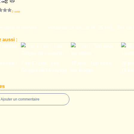
0 vote
Randonnées dans la merveilleuse lumière d'automne
 aussi :
entrée !
7 au 13 juin : Les
27 juin : Tpb sous
28 jui
Gorges de l'Aveyron
les étoiles
15 k
es
Ajouter un commentaire