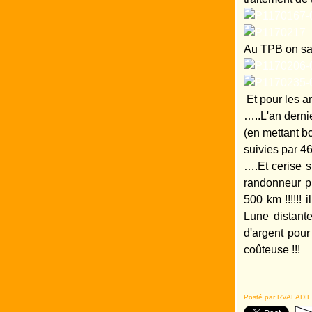
Au TPB on sait
Et pour les ama
…..L'an derni
(en mettant 
suivies par 4
….Et cerise s
randonneur p
500 km !!!!!!
Lune distant
d'argent pou
coûteuse !!!
Posté par RVALADIE