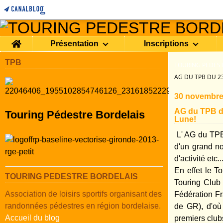
Home
Présentation
Inscriptions
TPB
TOURING PEDEST
AG DU TPB DU 23
30 novembre
AG du TPB du
Touring Pédestre Bordelais
Lune!
L' AG du TP
d'un grand no
d'activité etc
En effet le T
TOURING PEDESTRE BORDELAIS
Touring Club
Association de loisirs sportifs organisant des
Fédération Fr
randonnées pédestres en région bordelaise.
de GR), d'où
Accueil du blog
premiers club