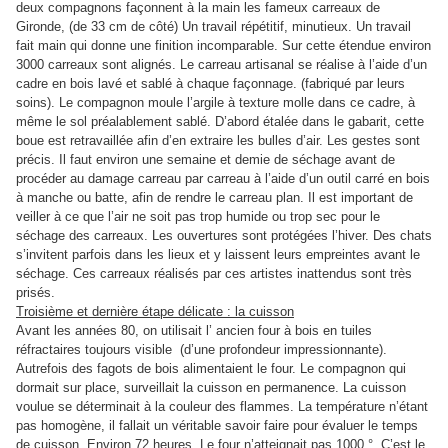
deux compagnons façonnent à la main les fameux carreaux de
Gironde, (de 33 cm de côté) Un travail répétitif, minutieux. Un travail
fait main qui donne une finition incomparable. Sur cette étendue environ
3000 carreaux sont alignés.
Le carreau artisanal se réalise à l’aide d’un
cadre en bois lavé et sablé à chaque façonnage. (fabriqué par leurs
soins).
Le compagnon moule l’argile à texture molle dans ce cadre, à
même le sol préalablement sablé. D’abord étalée dans le gabarit, cette
boue est retravaillée afin d’en extraire les bulles d’air. Les gestes sont
précis. Il faut environ une semaine et demie de séchage avant de
procéder au damage carreau par carreau à l’aide d’un outil carré en bois
à manche ou batte, afin de rendre le carreau plan. Il est important de
veiller à ce que l’air ne soit pas trop humide ou trop sec pour le
séchage des carreaux. Les ouvertures sont protégées l’hiver.
Des chats
s’invitent parfois dans les lieux et y laissent leurs empreintes avant le
séchage. Ces carreaux réalisés par ces artistes inattendus sont très
prisés.
Troisième et dernière étape délicate : la cuisson
Avant les années 80, on utilisait l’ ancien four à bois en tuiles
réfractaires toujours visible (d’une profondeur impressionnante).
Autrefois des fagots de bois alimentaient le four. Le compagnon qui
dormait sur place, surveillait la cuisson en permanence. La cuisson
voulue se déterminait à la couleur des flammes. La température n’étant
pas homogène, il fallait un véritable savoir faire pour évaluer le temps
de cuisson. Environ 72 heures. Le four n’atteignait pas 1000 °. C’est le