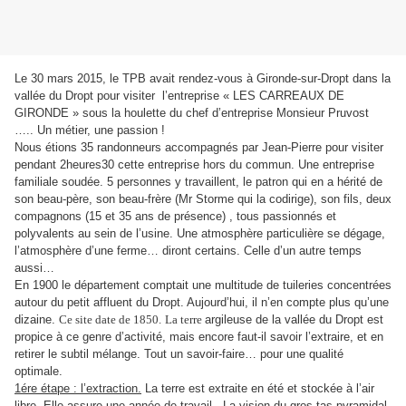
Le 30 mars 2015, le TPB avait rendez-vous à Gironde-sur-Dropt dans la
vallée du Dropt pour visiter l’entreprise « LES CARREAUX DE
GIRONDE » sous la houlette du chef d’entreprise Monsieur Pruvost
….. Un métier, une passion !
Nous étions 35 randonneurs accompagnés par Jean-Pierre pour visiter
pendant 2heures30 cette entreprise hors du commun. Une entreprise
familiale soudée. 5 personnes y travaillent, le patron qui en a hérité de
son beau-père, son beau-frère (Mr Storme qui la codirige), son fils, deux
compagnons (15 et 35 ans de présence) , tous passionnés et
polyvalents au sein de l’usine. Une atmosphère particulière se dégage,
l’atmosphère d’une ferme… diront certains. Celle d’un autre temps
aussi…
En 1900 le département comptait une multitude de tuileries concentrées
autour du petit affluent du Dropt. Aujourd’hui, il n’en compte plus qu’une
dizaine.
Ce site date de 1850.
La
terre
argileuse de la vallée du Dropt est
propice à ce genre d’activité, mais encore faut-il savoir l’extraire, et en
retirer le subtil mélange. Tout un savoir-faire… pour une qualité
optimale.
1
ére
étape : l’extraction.
La terre est extraite en été et stockée à l’air
libre. Elle assure une année de travail. La vision du gros tas pyramidal