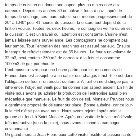
temps de cuisson qui donne son aspect plus ou moins doré aux
carreaux. Depuis les années 80 on utilise
2 fours à gaz : après le
temps de séchage, ces fours actuels sont montés progressivement de
20° à 1040° pour 41 heures de cuisson, là encore tout dépend de la
finition voulue. Toutes les deux heures, le compagnon vérifie où en est
la cuisson. C’est un travail où l’attention est constante. L’usine n’est
jamais laissée sans surveillance. Les compagnons ne comptent pas
leur temps. Tout l’entretien des machines est assuré par eux. Ensuite
le temps de refroidissement est de 35 heures . Le four a un volume de
32 m3, peut contenir 350 m2 de carreaux à la fois et consomme
1000m3 de gaz par chauffe.
L’entreprise œuvre pour une bonne partie pour les monuments de
France donc est assujettie à un cahier des charges strict. Elle est dans
l’obligation de fournir un produit conforme. A l’œil on ne distingue pas la
différence, l’objet est vieilli pour lui donner son aspect ancien. En fin de
visite nous avons pu admirer la production de l’entreprise aussi bien
mécanique que manuelle. Le fruit du don de soi.
Monsieur Pruvost nous
a gentiment proposé de déjeuner sur place. Bonne aubaine, car ce jour-
là le ciel n’était pas avec nous.
Nous avons rejoint l’après-midi le
groupe du Jeudi à Saint Macaire. Après une visite de la ville médiévale
très instructive (sous la pluie), nous avons sillonné la campagne
environnante.
Un grand merci à Jean-Pierre pour cette visite insolite et passionnante