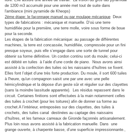
de 1200 m3 accumulé pour une année met tout de suite dans
l'ambiance (mini pyramide de Kheops)
2éme étape: le façonnage manuel ou par moulage mécanique
Deux
types de fabrications : mécanique et manuelle. D’où une terre
humidifiée pour la première, une terre molle, voire sous forme de boue
pour la seconde.
Les étapes de la fabrication mécanique: au passage de différentes
machines, la terre est concassée, humidifiée, compressée pour un fini
presque soyeux, puis elle s’engage dans une sorte de tunnel pour
obtenir sa forme définitive. Un cordon continu sort du moule; celui-ci
est débité en tuiles à l’aide d’une corde de piano.
Nous avons ainsi
assisté à la confection des tuiles où les naissains d’huîtres se fixent.
Elles font l’objet d’une très forte production. Du moule, il sort 600 tuiles
à l'heure, qu'un compagnon saisit une par une avec une pelle
hémicylindrique et la dépose d'un geste sûr et régulier sur des clayettes
(sans la moindre lassitude apparente). Les résidus repassent dans le
circuit. Certaines finitions sont effectuées à la main notamment celles
des tuiles à crochet (pour les toitures) afin de donner sa forme au
crochet.
A l’intérieur, entreposées sur des clayettes, des tuiles à
crochets, des tuiles canal destinées au captage des naissains
d’huîtres, et les fameux carreaux de Gironde façonnés artisanalement.
Plus loin nous avons assisté à la fabrication manuelle. Dans une
grange ouverte, à charpente basse, d’une superficie impressionnante.,