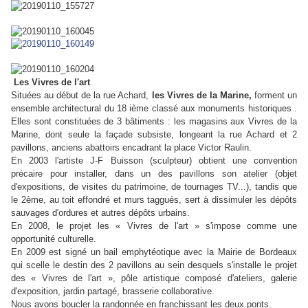
Les Vivres de l'art
Situées au début de la rue Achard,
les Vivres de la Marine,
forment un
ensemble architectural du 18 ième classé aux monuments historiques .
Elles sont constituées de 3 bâtiments : les magasins aux Vivres de la
Marine, dont seule la façade subsiste, longeant la rue Achard et 2
pavillons, anciens abattoirs encadrant la place Victor Raulin.
En 2003 l'artiste J-F Buisson (sculpteur) obtient une convention
précaire pour installer, dans un des pavillons son atelier (objet
d'expositions, de visites du patrimoine, de tournages TV...), tandis que
le 2ème, au toit effondré et murs taggués, sert à dissimuler les dépôts
sauvages d'ordures et autres dépôts urbains.
En 2008, le projet les « Vivres de l'art » s'impose comme une
opportunité culturelle.
En 2009 est signé un bail emphytéotique avec la Mairie de Bordeaux
qui scelle le destin des 2 pavillons au sein desquels s'installe le projet
des « Vivres de l'art », pôle artistique composé d'ateliers, galerie
d'exposition, jardin partagé, brasserie collaborative.
Nous avons boucler la randonnée en franchissant les deux ponts.