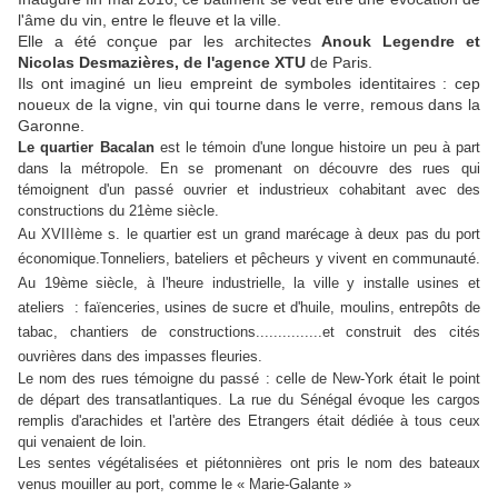
l'âme du vin, entre le fleuve et la ville.
Elle a été conçue par les architectes
Anouk Legendre et
Nicolas Desmazières, de l'agence XTU
de Paris.
Ils ont imaginé un lieu empreint de symboles identitaires : cep
noueux de la vigne, vin qui tourne dans le verre, remous dans la
Garonne.
Le quartier Bacalan
est le témoin d'une longue histoire un peu à part
dans la métropole. En se promenant on découvre des rues qui
témoignent d'un passé ouvrier et industrieux cohabitant avec des
constructions du 21ème siècle.
Au XVIIIème s. le quartier est un grand marécage à deux pas du port
économique.Tonneliers, bateliers et pêcheurs y vivent en communauté.
Au 19ème siècle, à l'heure industrielle, la ville y installe usines et
ateliers : faïenceries, usines de sucre et d'huile, moulins, entrepôts de
tabac, chantiers de constructions...............et construit des cités
ouvrières dans des impasses fleuries.
Le nom des rues témoigne du passé : celle de New-York était le point
de départ des transatlantiques. La rue du Sénégal évoque les cargos
remplis d'arachides et l'artère des Etrangers était dédiée à tous ceux
qui venaient de loin.
Les sentes végétalisées et piétonnières ont pris le nom des bateaux
venus mouiller au port, comme le « Marie-Galante »