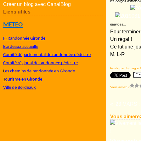
les barges ostréicol
Créer un blog avec CanalBlog
Liens utiles
METEO
nuances...
Pour terminer,
FFRandonnée Gironde
Un régal !
Ce fut une j
Bordeaux accueille
M. L-R
Comité départemental de randonnée pédestre
Comité régional de randonnée pédestre
Posté par Touring à 
L
es chemins de randonnée en Gironde
T
ourisme en Gironde
Vous aimez ?
Ville de Bordeaux
Vous aimerez