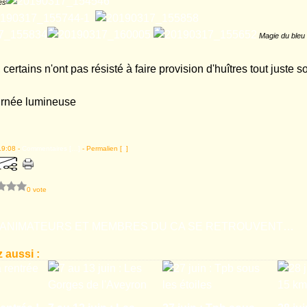
es
Magie du bleu 
 certains n'ont pas résisté à faire provision d'huîtres tout juste so
ournée lumineuse
19:08 -
Commentaires [
…
]
- Permalien [
#
]
0 vote
23 MARS : ANIMATEURS ET MEMBRES DU CA SE RETROUVENT A CAMBES A L'AUBERGE ANDRE
 aussi :