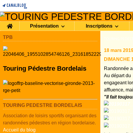
Home
Présentation
Inscriptions
TPB
TOURING PEDEST
18 mars 201
DIMANCHE 1
Touring Pédestre Bordelais
Randonnée an
Au départ du 
engageant lor
affluence, ma
"
Il fait touj
TOURING PEDESTRE BORDELAIS
Association de loisirs sportifs organisant des
randonnées pédestres en région bordelaise.
Accueil du blog