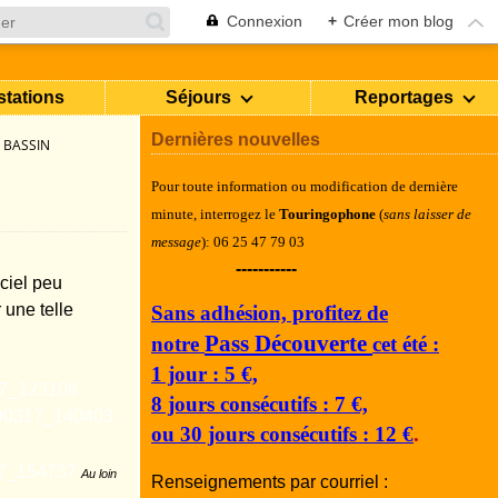
Connexion
+
Créer mon blog
stations
Séjours
Reportages
Dernières nouvelles
 BASSIN
Pour toute information ou modification de dernière
minute, i
nterrogez le
Touringophone
(
sans laisser de
message
): 06 25 47 79 03
-----------
ciel peu
 une telle
Sans adhésion, profitez de
Pass Découverte
notre
cet été :
1 jour : 5 €,
8 jours consécutifs : 7 €,
ou 30 jours consécutifs : 12 €
.
Au loin
Renseignements par courriel :