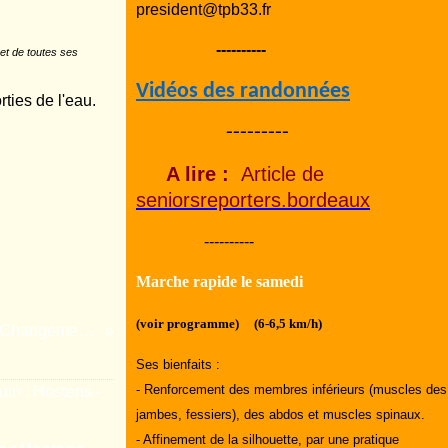
president@tpb33.fr
----------
et de toutes ses
Vidéos des randonnées
rties de l'eau.
---------
A lire :
Article de
seniorsreporters.bordeaux
----------
Marche rapide le samedi
(voir programme) (6-6,5 km/h)
Changement d'heure
Ses bienfaits :
- Renforcement des membres inférieurs (muscles des
jambes, fessiers), des abdos et muscles spinaux.
- Affinement de la silhouette, par une pratique