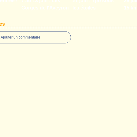
entrée !
7 au 13 juin : Les
27 juin : Tpb sous
28 jui
Gorges de l'Aveyron
les étoiles
15 k
es
Ajouter un commentaire