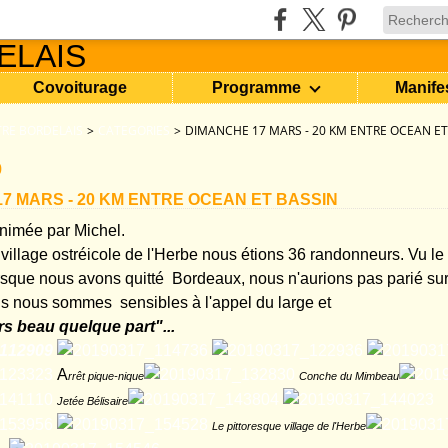
Covoiturage
Programme
Manife
RE BORDELAIS
>
CATEGORIES
>
DIMANCHE 17 MARS - 20 KM ENTRE OCEAN ET
9
7 MARS - 20 KM ENTRE OCEAN ET BASSIN
imée par Michel.
village ostréicole de l'Herbe nous étions 36 randonneurs. Vu le 
sque nous avons quitté Bordeaux, nous n'aurions pas parié sur
is nous sommes sensibles à l'appel du large et
ours beau quelque part"...
A
rrêt pique-nique
Conche du Mimbeau
Jetée Bélisaire
Le pittoresque village de l'Herbe