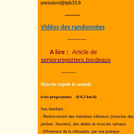
president@tpb33.fr
----------
Vidéos des randonnées
---------
A lire :
Article de
seniorsreporters.bordeaux
----------
Marche rapide le samedi
(voir programme) (6-6,5 km/h)
Ses bienfaits :
- Renforcement des membres inférieurs (muscles des
jambes, fessiers), des abdos et muscles spinaux.
- Affinement de la silhouette, par une pratique