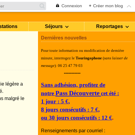
Connexion
+
Créer mon blog
stations
Séjours
Reportages
Dernières nouvelles
Pour toute information ou modification de dernière
minute, i
nterrogez le
Touringophone
(
sans laisser de
message
): 06 25 47 79 03
-----------
ie légère a
Sans adhésion, profitez de
é.
Pass Découverte
notre
cet été :
ns malgré le
1 jour : 5 €,
8 jours consécutifs : 7 €,
ou 30 jours consécutifs : 12 €
.
Renseignements par courriel :