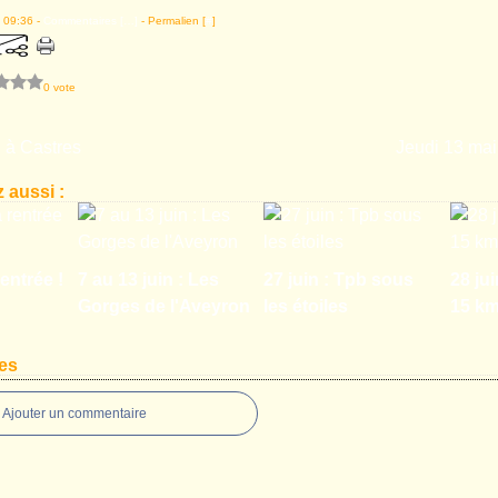
 09:36 -
Commentaires [
…
]
- Permalien [
#
]
0 vote
 à Castres
Jeudi 13 mai 
 aussi :
entrée !
7 au 13 juin : Les
27 juin : Tpb sous
28 jui
Gorges de l'Aveyron
les étoiles
15 k
es
Ajouter un commentaire