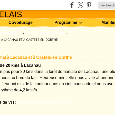
Covoiturage
Programme
Manife
RE BORDELAIS
>
RANDOS HEBDOMADAIRES
>
 À LACANAU ET À CASTETS-EN-DORTHE
ai à Lacanau et à Castets-en-Dorthe
e 20 kms à Lacanau
on pas pour 20 kms dans la forêt domaniale de Lacanau, une plu
nous au bord du lac ! Heureusement elle nous a vite abandonn
 fleur ont mis de la couleur dans un ciel maussade et nous avo
 rythme de 4,2 kms/h.
ge de VH :
https://vimeo.com/547193827