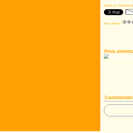
Posté par Tpb33sp à
Vous aimez ?
Jeudi 6 mai
Vous aimerez
Vivement la r
Commentair