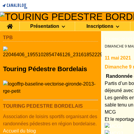
Home
Présentation
Inscriptions
TPB
TOURING PEDEST
DIMANCHE 9 MAI
11 mai 2021
Dimanche 9 m
Touring Pédestre Bordelais
Randonnée d
Partis d’un b
déjeuné avec 
Les genêts en
sable tenu un
TOURING PEDESTRE BORDELAIS
MCG
Association de loisirs sportifs organisant des
Et le reporta
randonnées pédestres en région bordelaise.
Accueil du blog