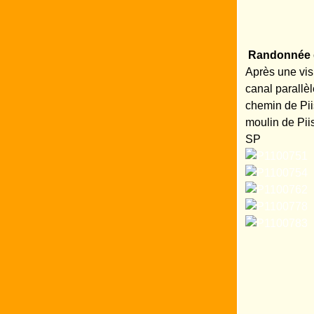
Randonnée d
Après une vis
canal parallè
chemin de Pii
moulin de Piis
SP