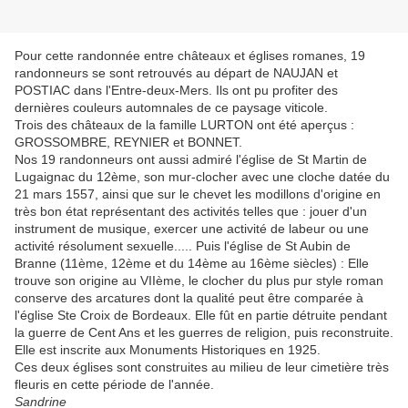
Pour cette randonnée entre châteaux et églises romanes, 19
randonneurs se sont retrouvés au départ de NAUJAN et
POSTIAC dans l'Entre-deux-Mers. Ils ont pu profiter des
dernières couleurs automnales de ce paysage viticole.
Trois des châteaux de la famille LURTON ont été aperçus :
GROSSOMBRE, REYNIER et BONNET.
Nos 19 randonneurs ont aussi admiré l'église de St Martin de
Lugaignac du 12ème, son mur-clocher avec une cloche datée du
21 mars 1557, ainsi que sur le chevet les modillons d'origine en
très bon état représentant des activités telles que : jouer d'un
instrument de musique, exercer une activité de labeur ou une
activité résolument sexuelle..... Puis l'église de St Aubin de
Branne (11ème, 12ème et du 14ème au 16ème siècles) : Elle
trouve son origine au VIIème, le clocher du plus pur style roman
conserve des arcatures dont la qualité peut être comparée à
l'église Ste Croix de Bordeaux. Elle fût en partie détruite pendant
la guerre de Cent Ans et les guerres de religion, puis reconstruite.
Elle est inscrite aux Monuments Historiques en 1925.
Ces deux églises sont construites au milieu de leur cimetière très
fleuris en cette période de l'année.
Sandrine