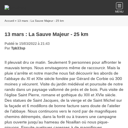
MENU
Accueil
» 13 mars : La Sauve Majeur - 25 km
13 mars : La Sauve Majeur - 25 km
Publié le 15/03/2022 à 21:43
Par
Tpb33sp
Il pleuvait dru ce matin. Seulement 9 personnes pour affronter le
mauvais temps. Nous envisageons même de raccourcir. Mais la
pluie s'arrête et notre marche nous fait découvrir les abords de
l'abbaye du XI et XIIe siècle fondée par Gérard de Corbie où 300
moines y vécurent. Visite du jardin médiéval et poursuite de notre
rando dans un paysage vallonné de prés et de bois. Puis visite de
l'église Saint Pierre, romane et gothique du XIII et XVIe siècle.
Des statues de Saint Jacques, de la vierge et de Saint Michel sur
la façade et 6 modillons de bonne facture sans doute de l'atelier
de l'abbaye. Nous continuons vers le nord par de magnifiques
chemins détrempés, dans la forêt ou à travers une campagne
plus ouverte jusqu'au hameau de Noaillan où nous pique-
niquons. Ensuite quelques caresses à de magnifiques