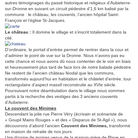
autres témoignages du passé historique et religieux d’Aubeterre-
sur-Dronne en suivant un circuit pédestre d’1,6 km balisé par la
commune :
le château, les couvents, l’ancien hôpital Saint-
François et l’
église St-Jacques.
Le château :
Il domine le village et s’inscrit totalement dans la
cité.
D’ordinaire, le portail d’entrée permet de rentrer dans la cour et
d’admirer le point de vue sur la Dronne. Nous n’avons pas eu
cette chance et nous avons dû nous contenter de le voir en biais
et heureusement plus tard de face lors de notre balade pédestre.
Ne restent de l’ancien château féodal que les communs,
transformés aujourd’hui en habitation et le châtelet d'entrée,
tour
rectangulaire d'aspect massif reconstruite au XVIe siècle.
Poursuivant notre déambulation dans le village nous sommes
partis à la recherche des vestiges des 3 anciens couvents
d’Aubeterre.
Le couvent des Minimes
Descendant la jolie rue Pierre Véry (écrivain et scénariste de
« Goupil Mains Rouges » et des « Disparus de St-Agil »), nous
découvrons d’abord l’ancien
Couvent des Minimes,
transformé
en maison de retraite de nos jours.
Une dizaine de moines venus de la maison-mère de Blaye en