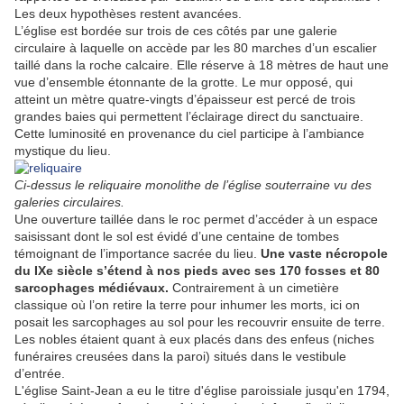
Les deux hypothèses restent avancées.
L’église est bordée sur trois de ces côtés par une galerie
circulaire à laquelle on accède par les 80 marches d’un escalier
taillé dans la roche calcaire. Elle réserve à 18 mètres de haut une
vue d’ensemble étonnante de la grotte. Le mur opposé, qui
atteint un mètre quatre-vingts d’épaisseur est percé de trois
grandes baies qui permettent l’éclairage direct du sanctuaire.
Cette luminosité en provenance du ciel participe à l’ambiance
mystique du lieu.
Ci-dessus le reliquaire monolithe de l’église souterraine vu des
galeries circulaires.
Une ouverture taillée dans le roc permet d’accéder à un espace
saisissant dont le sol est évidé d’une centaine de tombes
témoignant de l’importance sacrée du lieu.
Une vaste nécropole
du IXe siècle s’étend à nos pieds avec ses 170 fosses et 80
sarcophages médiévaux.
Contrairement à un cimetière
classique où l’on retire la terre pour inhumer les morts, ici on
posait les sarcophages au sol pour les recouvrir ensuite de terre.
Les nobles étaient quant à eux placés dans des enfeus (niches
funéraires creusées dans la paroi) situés dans le vestibule
d’entrée.
L'église Saint-Jean a eu le titre d'église paroissiale
jusqu'en 1794
,