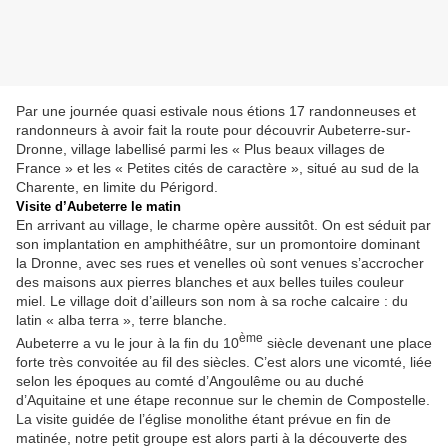
Par une journée quasi estivale nous étions 17 randonneuses et
randonneurs à avoir fait la route pour découvrir Aubeterre-sur-
Dronne, village labellisé parmi les « Plus beaux villages de
France » et les « Petites cités de caractère », situé au sud de la
Charente, en limite du Périgord.
Visite d’Aubeterre le matin
En arrivant au village, le charme opère aussitôt. On est séduit par
son implantation en amphithéâtre, sur un promontoire dominant
la Dronne, avec ses rues et venelles où sont venues s’accrocher
des maisons aux pierres blanches et aux belles tuiles couleur
miel. Le village doit d’ailleurs son nom à sa roche calcaire : du
latin « alba terra », terre blanche.
ème
Aubeterre a vu le jour à la fin du 10
siècle devenant une place
forte très convoitée au fil des siècles. C’est alors une vicomté, liée
selon les époques au comté d’Angoulême ou au duché
d’Aquitaine et une étape reconnue sur le chemin de Compostelle.
La visite guidée de l’église monolithe étant prévue en fin de
matinée, notre petit groupe est alors parti à la découverte des