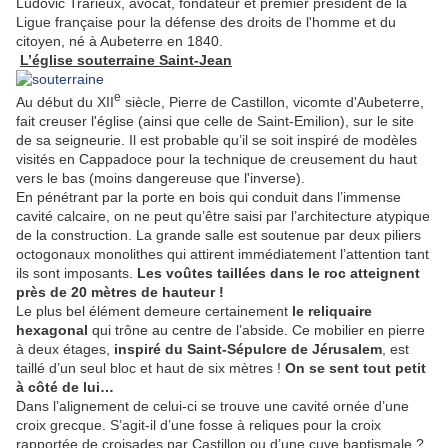
Ludovic Trarieux, avocat, fondateur et premier président de la
Ligue française pour la défense des droits de l'homme et du
citoyen, né à Aubeterre en 1840.
L’église souterraine Saint-Jean
e
Au début du
XII
siècle, Pierre de Castillon, vicomte
d'Aubeterre,
fait creuser l'église (ainsi que
celle de Saint-Emilion)
, sur le site
de sa seigneurie. Il est probable qu’il se soit inspiré de modèles
visités en Cappadoce
pour la technique de creusement du haut
vers le bas (moins dangereuse que l'inverse).
En pénétrant par la porte en bois qui conduit dans l’immense
cavité calcaire, on ne peut qu’être saisi par l’architecture atypique
de la construction. La grande salle est soutenue par deux piliers
octogonaux monolithes qui attirent immédiatement l’attention tant
ils sont imposants.
Les voûtes taillées dans le roc atteignent
près de 20 mètres de hauteur !
Le plus bel élément demeure certainement
le reliquaire
hexagonal
qui trône au centre de l’abside. Ce mobilier en pierre
à deux étages,
inspiré du Saint-Sépulcre de Jérusalem
, est
taillé d’un seul bloc et haut de six mètres !
On se sent tout petit
à côté de lui…
Dans l’alignement de celui-ci se trouve une cavité ornée d’une
croix grecque. S’agit-il d’une fosse à reliques pour la croix
rapportée de croisades par Castillon ou d’une cuve baptismale ?