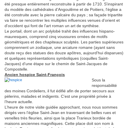
été presque entièrement reconstruite à partir de 1710.
S'inspirant
du modèle des cathédrales d'Angoulême et de Poitiers, l'église a
été construite avec la pierre calcaire du pays ; sa façade tripartite
va faire se rencontrer les multiples influences venues d'orient et
d'occident qui font de l'art roman un art de synthèse.
Le portail, dont un arc polylobé trahit des influences hispano-
mauresques, comprend cinq voussures ornées de motifs
géométriques et des chapiteaux sculptés. Les parties supérieures
comprennent un zodiaque,
une arcature romane (ayant sans
doute reçu des statues des douze apôtres, aujourd'hui disparues)
et quelques représentations symboliques (coquilles Saint-
Jacques) d'une étape sur le chemin de Saint-Jacques de
Compostelle.
Ancien hospice Saint-François
Sous la
responsabilité
des moines Cordeliers, il fut édifié afin de porter secours aux
pèlerins, malades et indigents. C’est une propriété privée à
l’heure actuelle.
L’heure de notre visite guidée approchant, nous nous sommes
dirigés vers l’église Saint-Jean en traversant de belles rues et
venelles très fleuries, ainsi que la place Trarieux bordée de
maisons anciennes magnifiques. Cette place doit son nom à