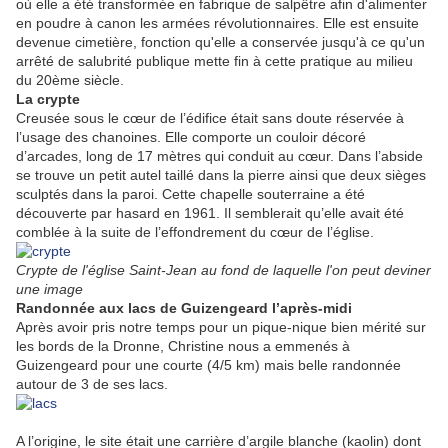
où elle a été transformée en fabrique de salpêtre afin d'alimenter
en poudre à canon les armées révolutionnaires. Elle est ensuite
devenue cimetière, fonction qu'elle a conservée jusqu'à ce qu'un
arrêté de salubrité publique mette fin à cette pratique au milieu
du 20ème siècle.
La crypte
Creusée sous le cœur de l’édifice était sans doute réservée à
l’usage des chanoines. Elle comporte un couloir décoré
d’arcades, long de 17 mètres qui conduit au cœur. Dans l’abside
se trouve un petit autel taillé dans la pierre ainsi que deux sièges
sculptés dans la paroi. Cette chapelle souterraine a été
découverte par hasard en 1961. Il semblerait qu’elle avait été
comblée à la suite de l’effondrement du cœur de l’église.
Crypte de l'église Saint-Jean au fond de laquelle l'on peut deviner
une image
Randonnée aux lacs de Guizengeard l’après-midi
Après avoir pris notre temps pour un pique-nique bien mérité sur
les bords de la Dronne, Christine nous a emmenés à
Guizengeard pour une courte (4/5 km) mais belle randonnée
autour de 3 de ses lacs.
A l’origine, le site était une carrière d’argile blanche (kaolin) dont