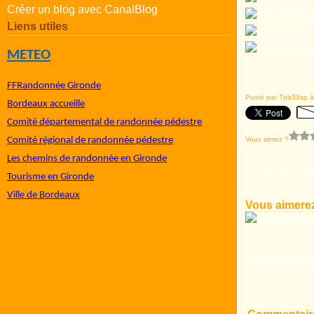
Créer un blog avec CanalBlog
Liens utiles
METEO
FFRandonnée Gironde
Posté par Tpb33sp à
Bordeaux accueille
Comité départemental de randonnée pédestre
Vous aimez ?
Comité régional de randonnée pédestre
L
es chemins de randonnée en Gironde
26 juin : S
T
ourisme en Gironde
Ville de Bordeaux
Vous aimerez
Vivement la r