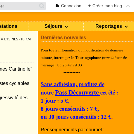
Connexion
+
Créer mon blog
stations
Séjours
Reportages
Dernières nouvelles
E À EYSINES -10 KM
Pour toute information ou modification de dernière
minute, i
nterrogez le
Touringophone
(
sans laisser de
message
): 06 25 47 79 03
ines Cantinolle"
-----------
istes cyclables
Sans adhésion, profitez de
Pass Découverte
notre
cet été :
gressivité des
1 jour : 5 €,
8 jours consécutifs : 7 €,
ou 30 jours consécutifs : 12 €
.
Renseignements par courriel :