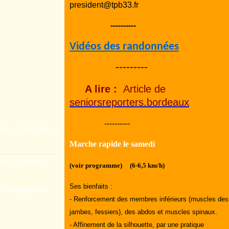
president@tpb33.fr
----------
Vidéos des randonnées
---------
A lire :
Article de
seniorsreporters.bordeaux
----------
ian - 20/25 km
Marche rapide le samedi
(voir programme) (6-6,5 km/h)
Ses bienfaits :
n : Hostens -
- Renforcement des membres inférieurs (muscles des
m
jambes, fessiers), des abdos et muscles spinaux.
- Affinement de la silhouette, par une pratique