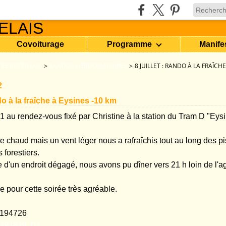
Covoiturage
Programme
Manife
RE BORDELAIS
>
RANDOS HEBDOMADAIRES
>
8 JUILLET : RANDO À LA FRAÎCH
2
ndo à la fraîche à Eysines -10 km
1 au rendez-vous fixé par Christine à la station du Tram D "Eys
ore chaud mais un vent léger nous a rafraîchis tout au long des p
s forestiers.
e d'un endroit dégagé, nous avons pu dîner vers 21 h loin de l'a
e pour cette soirée très agréable.