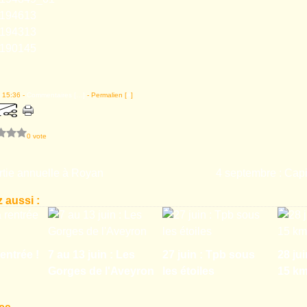
 15:36 -
Commentaires [
…
]
- Permalien [
#
]
0 vote
ortie annuelle à Royan
4 septembre : Cap
 aussi :
entrée !
7 au 13 juin : Les
27 juin : Tpb sous
28 jui
Gorges de l'Aveyron
les étoiles
15 k