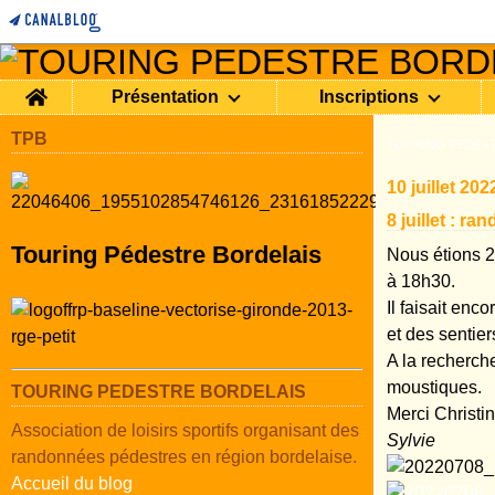
Home
Présentation
Inscriptions
TPB
TOURING PEDEST
10 juillet 202
8 juillet : ra
Touring Pédestre Bordelais
Nous étions 2
à 18h30.
Il faisait enc
et des sentier
A la recherch
moustiques.
TOURING PEDESTRE BORDELAIS
Merci Christin
Association de loisirs sportifs organisant des
Sylvie
randonnées pédestres en région bordelaise.
Accueil du blog