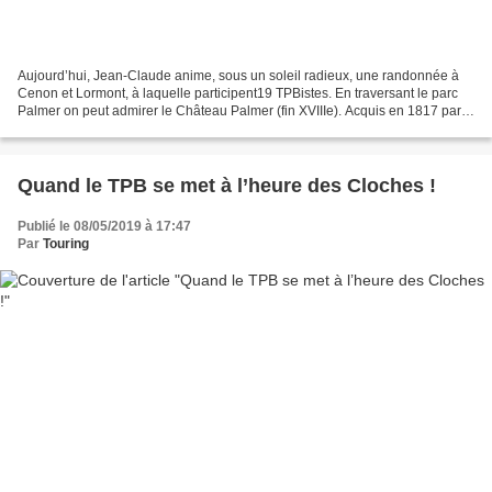
Aujourd’hui, Jean-Claude anime, sous un soleil radieux, une randonnée à
Cenon et Lormont, à laquelle participent19 TPBistes. En traversant le parc
Palmer on peut admirer le Château Palmer (fin XVIIIe). Acquis en 1817 par
Charles Palmer, (général anglais...
Quand le TPB se met à l’heure des Cloches !
Publié le 08/05/2019 à 17:47
Par
Touring