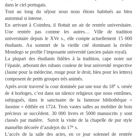
dans le ciel portugais.
Tout au long du séjour nous nous étions habitués au bleu
automnal si intense.
En arrivant à Coimbra, il flottait un air de rentrée universitaire.
Une rentrée pas comme les autres… Ville de tradition
universitaire depuis le XVe s., elle compte actuellement 15 000
étudiants. Au sommet de la vieille cité dominant la rivière
Mondego se profile l’imposante université (ancien palais royal).
La plupart des étudiants fidèles à la tradition, cape noire sur
l’épaule, arborant des rubans couleur de leur université respective
(Jaune pour la médecine, rouge pour le droit, bleu pour les lettres)
composent de petits groupes très animés.
e
Après avoir traversé la cour dominée par une tour du 18
s. ornée
de 4 horloges, c’est dans un silence religieux que nous entrâmes,
subjugués, dans le sanctuaire de la fameuse bibliothèque «
Jaonine » édifiée en 1724. Trois vastes salles au mobilier de bois
précieux se succèdent. 30 000 livres et 5000 manuscrits y sont
classés par matière.
Suivit la visite de la chapelle de pur style
e
manuélin décorée d’azulejos du 17
s.
L’accès de la salle des actes, en ce jour solennel de rentrée