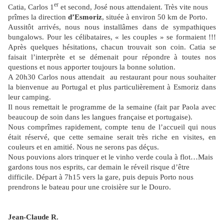
er
Catia, Carlos 1
et second, José nous attendaient. Très vite nous
prîmes la direction
d’Esmoriz
, située à environ 50 km de Porto.
Aussitôt arrivés, nous nous installâmes dans de sympathiques
bungalows. Pour les célibataires, « les couples » se formaient !!!
Après quelques hésitations, chacun trouvait son coin. Catia se
faisait l’interprète et se démenait pour répondre à toutes nos
questions et nous apporter toujours la bonne solution.
A 20h30 Carlos nous attendait
au restaurant pour nous souhaiter
la bienvenue au Portugal et plus particulièrement à Esmoriz dans
leur camping.
Il nous remettait le programme de la semaine (fait par Paola avec
beaucoup de soin dans les langues française et portugaise).
Nous comprîmes rapidement, compte tenu de l’accueil qui nous
était réservé, que cette semaine serait très riche en visites, en
couleurs et en amitié. Nous ne serons pas déçus.
Nous pouvions alors trinquer et le vinho verde coula à flot…Mais
gardons tous nos esprits, car demain le réveil risque d’être
difficile. Départ à 7h15 vers la gare, puis depuis Porto nous
prendrons le bateau pour une croisière sur le Douro.
Jean-Claude R.