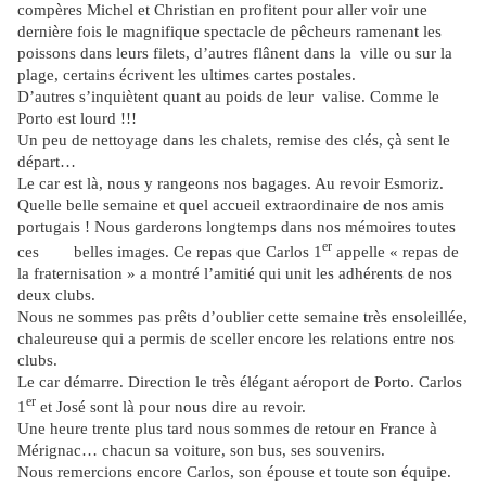
compères Michel et Christian en profitent pour aller voir une
dernière fois le magnifique spectacle de pêcheurs ramenant les
poissons dans leurs filets, d’autres flânent dans la
ville ou sur la
plage, certains écrivent les ultimes cartes postales.
D’autres s’inquiètent quant au poids de leur
valise. Comme le
Porto est lourd !!!
Un peu de nettoyage dans les chalets, remise des clés, çà sent le
départ…
Le car est là, nous y rangeons nos bagages. Au revoir Esmoriz.
Quelle belle semaine et quel accueil extraordinaire de nos amis
portugais ! Nous garderons longtemps dans nos mémoires toutes
er
ces
belles images. Ce repas que Carlos 1
appelle « repas de
la fraternisation » a montré l’amitié qui unit les adhérents de nos
deux clubs.
Nous ne sommes pas prêts d’oublier cette semaine très ensoleillée,
chaleureuse qui a permis de sceller encore les relations entre nos
clubs.
Le car démarre. Direction le très élégant aéroport de Porto. Carlos
er
1
et José sont là pour nous dire au revoir.
Une heure trente plus tard nous sommes de retour en France à
Mérignac… chacun sa voiture, son bus, ses souvenirs.
Nous remercions encore Carlos, son épouse et toute son équipe.