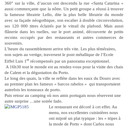
360° sur la ville, d’aucun ont descendu la rue «Santa Catarina »
aussi commerçante que la nôtre. Un petit groupe a réussi à trouver
la fameuse librairie Lello, dite la plus belle librairie du monde
avec sa façade néogothique, son escalier à double circonvolution,
ses 120 000 titres éclairés par le vitrail du plafond. Mais aussi
flânerie dans les ruelles, sur le port animé, découverte de petits
recoins occupés par des restaurants et autres commerces de
souvenirs.
L’heure du rassemblement arrive très vite. Les plus téméraires,
non sujets au vertige, traversent le pont métallique de l’Ecole
er
Eiffel Luis 1
récompensés par un panorama exceptionnel.
A 16h30 tout le monde est au rendez-vous pour la visite des chais
de Calem et la dégustation du Porto.
Le long des quais, la ville se reflète dans les eaux du Douro avec
au premier plan les fameux « barcos rabelos »
qui transportaient
autrefois les tonneaux de porto.
Puis retour au camping où nos amis portugais nous réservent une
autre surprise …une soirée fado.
Le restaurant est décoré à cet effet. Au
menu, nos excellentes cuisinières nous
ont mijoté un plat typique : les « tripes à
la mode de Porto » dont Carlos nous