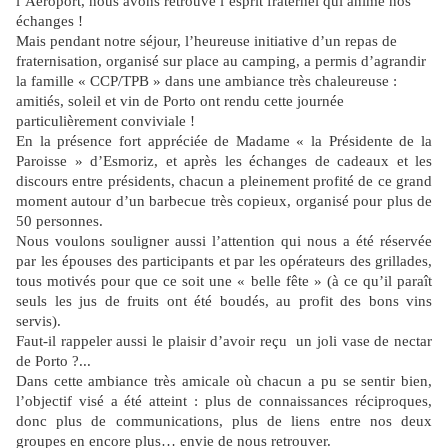
l’Aéroport, nous avons retrouvé l’esprit fraternel qui anime nos
échanges !
Mais pendant notre séjour, l’heureuse initiative d’un repas de
fraternisation, organisé sur place au camping, a permis d’agrandir
la famille « CCP/TPB » dans une ambiance très chaleureuse :
amitiés, soleil et vin de Porto ont rendu cette journée
particulièrement conviviale !
En la présence fort appréciée de Madame « la Présidente de la
Paroisse » d’Esmoriz, et après les échanges de cadeaux et les
discours entre présidents, chacun a pleinement profité de ce grand
moment autour d’un barbecue très copieux, organisé pour plus de
50 personnes.
Nous voulons souligner aussi l’attention qui nous a été réservée
par les épouses des participants et par les opérateurs des grillades,
tous motivés pour que ce soit une « belle fête » (à ce qu’il paraît
seuls les jus de fruits ont été boudés, au profit des bons vins
servis).
Faut-il rappeler aussi le plaisir d’avoir reçu
un joli vase de nectar
de Porto ?...
Dans cette ambiance très amicale où chacun a pu se sentir bien,
l’objectif visé a été atteint : plus de connaissances réciproques,
donc plus de communications, plus de liens entre nos deux
groupes en encore plus… envie de nous retrouver.