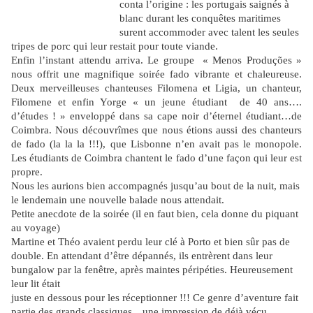
conta l’origine : les portugais saignés à
blanc durant les conquêtes maritimes
surent accommoder avec talent les seules
tripes de porc qui leur restait pour toute viande.
Enfin l’instant attendu arriva. Le groupe
« Menos Produções »
nous offrit une magnifique soirée fado vibrante et chaleureuse.
Deux merveilleuses chanteuses Filomena et Ligia, un chanteur,
Filomene et enfin Yorge « un jeune étudiant de 40 ans….
d’études ! » enveloppé dans sa cape noir d’éternel étudiant…de
Coimbra. Nous découvrîmes que nous étions aussi des chanteurs
de fado (la la la !!!), que Lisbonne n’en avait pas le monopole.
Les étudiants de Coimbra chantent le fado d’une façon qui leur est
propre.
Nous les aurions bien accompagnés jusqu’au bout de la nuit, mais
le lendemain une nouvelle balade nous attendait.
Petite anecdote de la soirée (il en faut bien, cela donne du piquant
au voyage)
Martine et Théo avaient perdu leur clé à Porto et bien sûr pas de
double. En attendant d’être dépannés, ils entrèrent dans leur
bungalow par la fenêtre, après maintes péripéties. Heureusement
leur lit était
juste en dessous pour les réceptionner !!! Ce genre d’aventure fait
partie des grands classiques…une impression de déjà vécu…