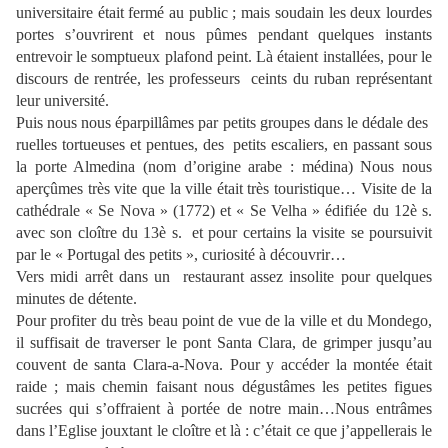
universitaire était fermé au public ; mais soudain les deux lourdes
portes s’ouvrirent et nous pûmes pendant quelques instants
entrevoir le somptueux plafond peint. Là étaient installées, pour le
discours de rentrée, les professeurs
ceints du ruban représentant
leur université.
Puis nous nous éparpillâmes par petits groupes dans le dédale des
ruelles tortueuses et pentues, des
petits escaliers, en passant sous
la porte Almedina (nom d’origine arabe : médina) Nous nous
aperçûmes très vite que la ville était très touristique… Visite de la
cathédrale « Se Nova » (1772) et « Se Velha » édifiée du 12è s.
avec son cloître du 13è s.
et pour certains la visite se poursuivit
par le « Portugal des petits », curiosité à découvrir…
Vers midi arrêt dans un
restaurant assez insolite pour quelques
minutes de détente.
Pour profiter du très beau point de vue de la ville et du Mondego,
il suffisait de traverser le pont Santa Clara, de grimper jusqu’au
couvent de santa Clara-a-Nova. Pour y accéder la montée était
raide ; mais chemin faisant nous dégustâmes les petites figues
sucrées qui s’offraient à portée de notre main…Nous entrâmes
dans l’Eglise jouxtant le cloître et là : c’était ce que j’appellerais le