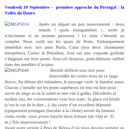
V
endredi 10 Septembre -
première approche du Portugal : la
Vallée du Douro
Après un départ un peu mouvementé : deux
retards ! quels énergumènes !.. enfin je
n’incrimine et ne nomme personne ! Le train s’ébranle au
complet. Nous voilà sur les quais de Porto. Embarquement
immédiat avec nos amis Paola, Catia (nos deux charmantes
interprètes), Carlos le Président, José sur une coquette goélette
s’étageant sur trois ponts. Sous-sol luxueux, petit-déjeuner raffiné
dans des meubles d’acajou.
Bientôt défilent sous nos yeux
émerveillés les vertes rives de ce large
fleuve. Au détour des méandres, le paysage varie, la lumière aussi.
Chacun s’installe sur les ponts supérieurs où tout est bon pour
servir de siège et où le soleil se met vite à griller. Décolletés et
mollets nus, les conversations vont bon train : la glace est brisée
(c’est le cas de le dire…). Au cours d’un excellent déjeuner
typiquement portugais (bacalao à la crème) arrosé du fameux
vinho verde, nous avons franchi deux écluses (de 14m et 35
m.) Très impressionnant !
Avant notre arrivée à Peso de Régua d’où nous devons prendre un