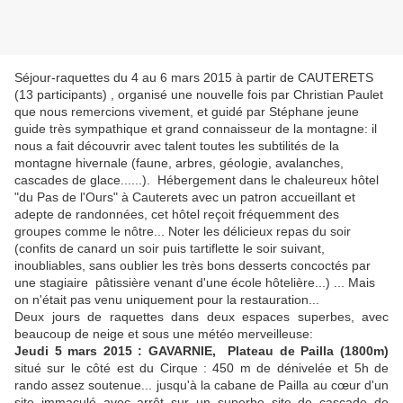
Séjour-raquettes du 4 au 6 mars 2015 à partir de CAUTERETS
(13 participants) , organisé une nouvelle fois par Christian Paulet
que nous remercions vivement, et guidé par Stéphane jeune
guide très sympathique et grand connaisseur de la montagne: il
nous a fait découvrir avec talent toutes les subtilités de la
montagne hivernale (faune, arbres, géologie, avalanches,
cascades de glace......). Hébergement dans le chaleureux hôtel
"du Pas de l'Ours" à Cauterets avec un patron accueillant et
adepte de randonnées, cet hôtel reçoit fréquemment des
groupes comme le nôtre... Noter les délicieux repas du soir
(confits de canard un soir puis tartiflette le soir suivant,
inoubliables, sans oublier les très bons desserts concoctés par
une stagiaire pâtissière venant d'une école hôtelière...) ... Mais
on n'était pas venu uniquement pour la restauration...
Deux jours de raquettes dans deux espaces superbes, avec
beaucoup de neige et sous une météo merveilleuse:
Jeudi 5 mars 2015 :
GAVARNIE, Plateau de Pailla (1800m)
situé sur le côté est du Cirque : 450 m de dénivelée et 5h de
rando assez soutenue... jusqu'à la cabane de Pailla au cœur d'un
site immaculé avec arrêt sur un superbe site de cascade de