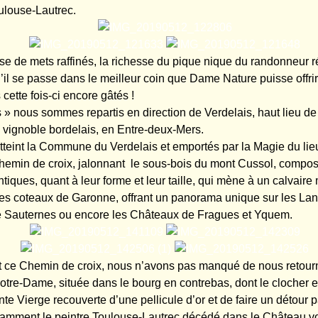
ulouse-Lautrec.
ise de mets raffinés, la richesse du pique nique du randonneur r
u’il se passe dans le meilleur coin que Dame Nature puisse offri
cette fois-ci encore gâtés !
» nous sommes repartis en direction de Verdelais, haut lieu de
 vignoble bordelais, en Entre-deux-Mers.
teint la Commune du Verdelais et emportés par la Magie du li
hemin de croix, jalonnant le sous-bois du mont Cussol, compo
tiques, quant à leur forme et leur taille, qui mène à un calvair
es coteaux de Garonne, offrant un panorama unique sur les Lan
e Sauternes ou encore les Châteaux de Fragues et Yquem.
 ce Chemin de croix, nous n’avons pas manqué de nous retour
Notre-Dame, située dans le bourg en contrebas, dont le clocher 
e Vierge recouverte d’une pellicule d’or et de faire un détour p
amment le peintre Toulouse-Lautrec décédé dans le Château vo