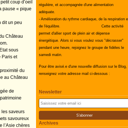
etit coup d’oeil
régulière, et accompagnée d'une alimentation
la pause « pique
adéquate.
- Amélioration du rythme cardiaque, de la respiration e
n dit un peu
de l'équilibre.
Cette activité
permet d'allier sport de plein air et dépense
 du Château
énergétique.
Alors si vous voulez vous "décrasser"
nom.
pendant une heure, rejoignez le groupe de fidèles le
Etat sous
samedi matin.
 Paris et
Pour être avisé.e d'une nouvelle diffusion sur le Blog,
 proximité du
renseignez votre adresse mail ci-dessous :
le au Château
agée de
Newsletter
 patrimoine
e les saveurs
mets savoureux
Archives
de l’Asie chères