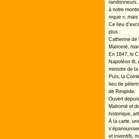
randonneurs…
à notre montre
nique », mai
Ce lieu d’exce
plus :
Catherine de 
Malromé, marq
En 1847, le C
Napoléon III,
ministre de la
Puis, la Comt
lieu de pèler
de Respide.
Ouvert depuis
Malromé et de
historique, ar
À la carte, u
s’épanouissen
et inventifs, 