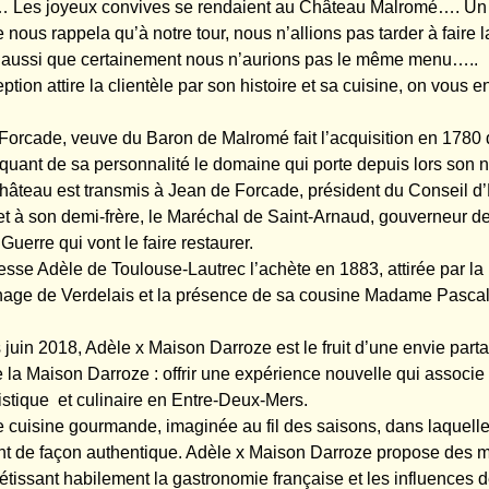
 Les joyeux convives se rendaient au Château Malromé…. Un p
 nous rappela qu’à notre tour, nous n’allions pas tarder à faire 
s aussi que certainement nous n’aurions pas le même menu…..
ption attire la clientèle par son histoire et sa cuisine, on vous e
Forcade, veuve du Baron de Malromé fait l’acquisition en 1780
uant de sa personnalité le domaine qui porte depuis lors son 
hâteau est transmis à Jean de Forcade, président du Conseil d’
 et à son demi-frère, le Maréchal de Saint-Arnaud, gouverneur de
 Guerre qui vont le faire restaurer.
esse Adèle de Toulouse-Lautrec l’achète en 1883, attirée par la
inage de Verdelais et la présence de sa cousine Madame Pasca
 juin 2018, Adèle x Maison Darroze est le fruit d’une envie part
 la Maison Darroze : offrir une expérience nouvelle qui associe
tistique et culinaire en Entre-Deux-Mers.
ne cuisine gourmande, imaginée au fil des saisons, dans laquell
t de façon authentique. Adèle x Maison Darroze propose des 
métissant habilement la gastronomie française et les influences 