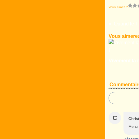
Vous aimez ?
Vous aimerez
Vivement la r
Commentair
C
Chris
Merci 