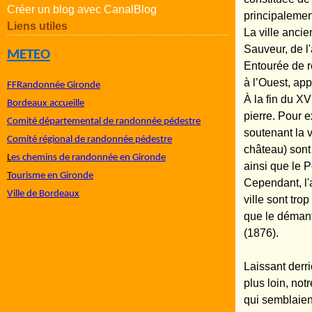
Créer un blog avec CanalBlog
principalement
Liens utiles
La ville anci
Sauveur, de l'
METEO
Entourée de r
à l’Ouest, ap
FFRandonnée Gironde
À la fin du XV
Bordeaux accueille
pierre. Pour e
Comité départemental de randonnée pédestre
soutenant la 
Comité régional de randonnée pédestre
château) sont
L
es chemins de randonnée en Gironde
ainsi que le 
T
ourisme en Gironde
Cependant, l'a
Ville de Bordeaux
ville sont tro
que le démant
(1876).
Laissant derr
plus loin, not
qui semblaient