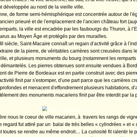
 développée au nord de la vieille ville.
enne, de forme semi-hémisphérique est concentrée autour de l'ég
ancien prieuré et de l'emplacement de l'ancien château fort (aujo
emparts, la ville est encadrée par les faubourgs du Thuron, à l’
parus au Moyen Âge et protégés par des murailles.
III siècle, Saint-Macaire connaît un regain d'activité grâce à l'ind
xtraire de la pierre, de véritables carrières sont creusées dans l
ville, et plusieurs monuments du bourg (notamment les remparts 
 démantelés. Les pierres obtenues sont ensuite vendues à Bord
Pont de Pierre de Bordeaux est en partie construit avec des pier
ctivité finit par s'estomper, d'une part parce que les carrières c
p profondes et menacent d'effondrement plusieurs habitations, d'
èlement des monuments macariens finit par être interdit par la 
ière nous le coeur de ville macarien, à travers les rangs de vig
re regard fut attiré par un balai de très belles « cylindrées » et «
 toutes se rendre au même endroit… La curiosité fit ralentir le 