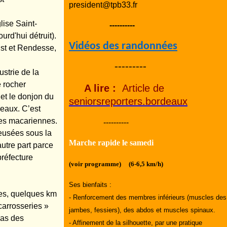
president@tpb33.fr
lise Saint-
----------
urd'hui détruit).
Vidéos des randonnées
Est et Rendesse,
---------
ustrie de la
e rocher
A lire :
Article de
et le donjon du
seniorsreporters.bordeaux
eaux. C’est
res macariennes.
----------
reusées sous la
Marche rapide le samedi
autre part parce
préfecture
(voir programme) (6-6,5 km/h)
Ses bienfaits :
nes, quelques km
- Renforcement des membres inférieurs (muscles des
 carrosseries »
jambes, fessiers), des abdos et muscles spinaux.
pas des
- Affinement de la silhouette, par une pratique