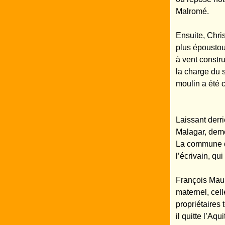
Malromé.
Ensuite, Chris
plus époustou
à vent constr
la charge du 
moulin a été 
Laissant derr
Malagar, deme
La commune de
l’écrivain, qu
François Maur
maternel, cell
propriétaires 
il quitte l’Aq