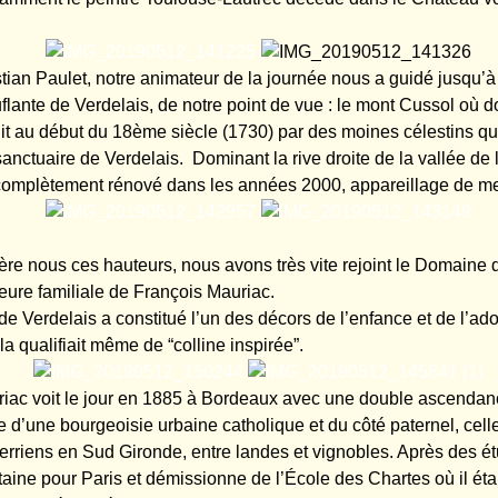
tian Paulet, notre animateur de la journée nous a guidé jusqu’à 
flante de Verdelais, de notre point de vue : le mont Cussol où 
uit au début du 18ème siècle (1730) par des moines célestins qui
sanctuaire de Verdelais. Dominant la rive droite de la vallée de
complètement rénové dans les années 2000, appareillage de m
ière nous ces hauteurs, nous avons très vite rejoint le Domaine 
ure familiale de François Mauriac.
 Verdelais a constitué l’un des décors de l’enfance et de l’ad
i la qualifiait même de “colline inspirée”.
iac voit le jour en 1885 à Bordeaux avec une double ascendan
e d’une bourgeoisie urbaine catholique et du côté paternel, cell
terriens en Sud Gironde, entre landes et vignobles. Après des ét
uitaine pour Paris et démissionne de l’École des Chartes où il ét