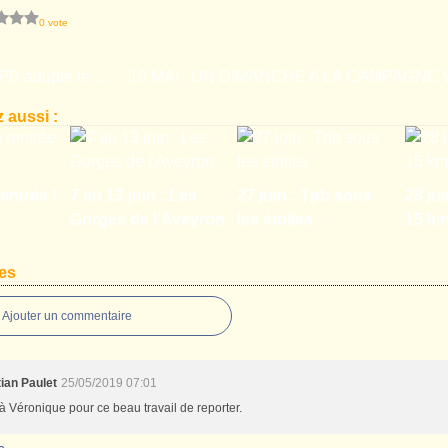
0 vote
Quand le TPB adopte le rythme TGV.... Marche rapide du 4 mai 2019.
 aussi :
entrée !
7 au 13 juin : Les
27 juin : Tpb sous
28 jui
Gorges de l'Aveyron
les étoiles
15 k
es
Ajouter un commentaire
tian Paulet
25/05/2019 07:01
à Véronique pour ce beau travail de reporter.