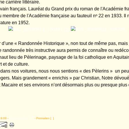
e carrière littéraire.
rivain français. Lauréat du Grand prix du roman de l'Académie f
lu membre de l'Académie française au fauteuil nᵒ 22 en 1933. Il re
érature en 1952.
r d’une « Randonnée Historique », non tout de même pas, mais 
le randonnée très instructive aura permis de connaître ou redéco
aut lieu de Pèlerinage, paysage de la foi catholique en Aquitain
rt et de culture.
dans nos voitures, nous nous sentions « des Pèlerins » un peu
égers. Mais grandement « enrichis » par Christian, Notre dévoué
t Macaire et ses environs n’ont désormais plus ou presque plus 
19:09 -
Commentaires [
…
]
- Permalien [
#
]