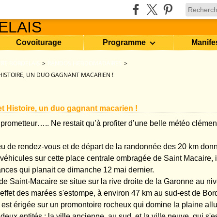
Covoiturage
Programme
Manife
RE BORDELAIS
>
RANDOS HEBDOMADAIRES
>
ISTOIRE, UN DUO GAGNANT MACARIEN !
 Histoire, un duo gagnant macarien !
t prometteur….. Ne restait qu’à profiter d’une belle météo clémente
ieu de rendez-vous et de départ de la randonnée des 20 km donn
 véhicules sur cette place centrale ombragée de Saint Macaire, 
ances qui planait ce dimanche 12 mai dernier.
 Saint-Macaire se situe sur la rive droite de la Garonne au ni
l'effet des marées s'estompe, à environ 47 km au sud-est de Bord
est érigée sur un promontoire rocheux qui domine la plaine alluv
deux entités : la ville ancienne, au sud, et la ville neuve, qui s'e