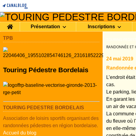
Home
Présentation
Inscriptions
TPB
TOURING PEDEST
RANDONNÉE ET H
24 mai 2019
Randonnée et
Touring Pédestre Bordelais
L’endroit étai
cas.
Le parking, l
En garant les
un air de vac
TOURING PEDESTRE BORDELAIS
La commune de
Association de loisirs sportifs organisant des
du fleuve où 
randonnées pédestres en région bordelaise.
en elle-même 
Accueil du blog
constituée de 