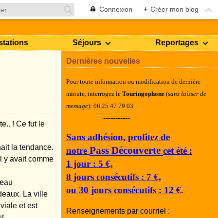
Connexion
+
Créer mon blog
stations
Séjours
Reportages
Dernières nouvelles
Pour toute information ou modification de dernière
minute, i
nterrogez le
Touringophone
(
sans laisser de
message
): 06 25 47 79 03
-----------
.. ! Ce fut le
Sans adhésion, profitez de
ait la tendance.
Pass Découverte
notre
cet été :
il y avait comme
1 jour : 5 €,
8 jours consécutifs : 7 €,
veau
ou 30 jours consécutifs : 12 €
.
eaux. La ville
iale et est
Renseignements par courriel :
st