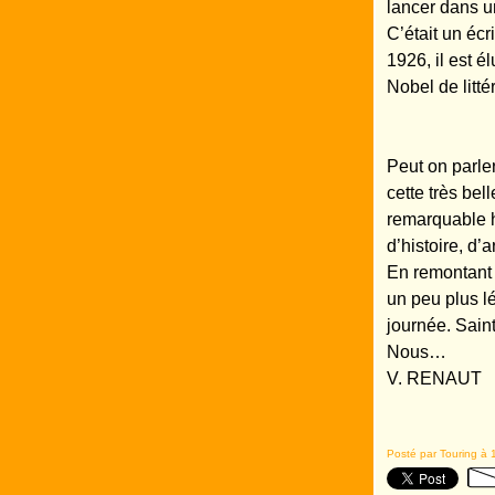
lancer dans un
C’était un éc
1926, il est é
Nobel de litt
Peut on parle
cette très bel
remarquable h
d’histoire, d’a
En remontant 
un peu plus l
journée. Sain
Nous…
V. RENAUT
Posté par Touring à 