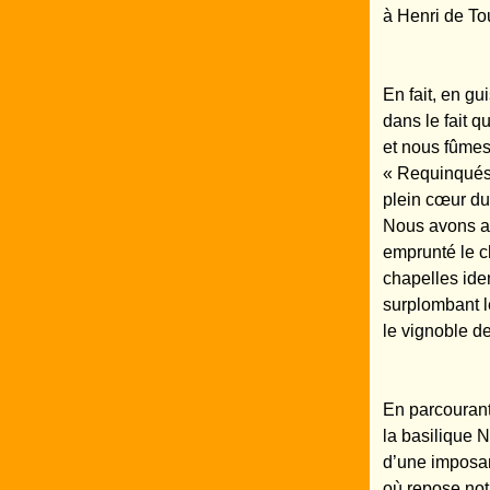
à Henri de To
En fait, en gu
dans le fait q
et nous fûmes 
« Requinqués 
plein cœur du
Nous avons at
emprunté le c
chapelles iden
surplombant l
le vignoble d
En parcourant
la basilique 
d’une imposant
où repose not