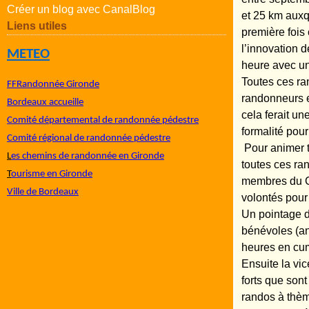
Créer un blog avec CanalBlog
et 25 km auxq
Liens utiles
première fois
l’innovation d
METEO
heure avec un
Toutes ces ra
FFRandonnée Gironde
randonneurs e
Bordeaux accueille
cela ferait un
Comité départemental de randonnée pédestre
formalité pou
Comité régional de randonnée pédestre
Pour animer t
L
es chemins de randonnée en Gironde
toutes ces ra
T
ourisme en Gironde
membres du CA
Ville de Bordeaux
volontés pour 
Un pointage d
bénévoles (a
heures en cum
Ensuite la vi
forts que sont
randos à thème