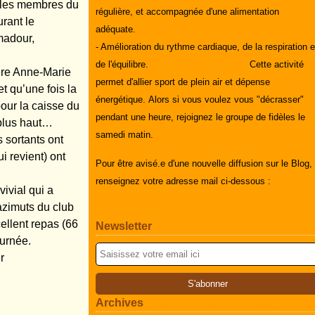
i les membres du
régulière, et accompagnée d'une alimentation
urant le
adéquate.
madour,
- Amélioration du rythme cardiaque, de la respiration e
de l'équilibre.
Cette activité
ière Anne-Marie
permet d'allier sport de plein air et dépense
et qu’une fois la
énergétique.
Alors si vous voulez vous "décrasser"
pour la caisse du
pendant une heure, rejoignez le groupe de fidèles le
ué plus haut…
samedi matin.
s sortants ont
i revient) ont
Pour être avisé.e d'une nouvelle diffusion sur le Blog,
renseignez votre adresse mail ci-dessous :
vivial qui a
azimuts
du club
ellent repas (66
Newsletter
ournée.
r
Archives