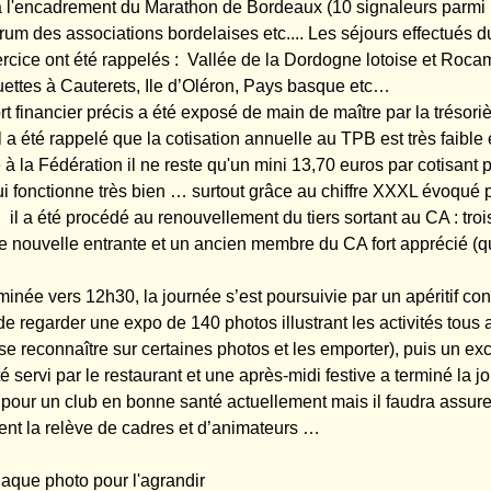
 à l'encadrement du Marathon de Bordeaux (10 signaleurs parm
rum des associations bordelaises etc.... Les séjours effectués d
rcice ont été rappelés : Vallée de la Dordogne lotoise et Roca
quettes à Cauterets, Ile d’Oléron, Pays basque etc…
rt financier précis a été exposé de main de maître par la trésor
il a été rappelé que la cotisation annuelle au TPB est très faible 
à la Fédération il ne reste qu'un mini 13,70 euros par cotisant 
i fonctionne très bien … surtout grâce au chiffre XXXL évoq
 il a été procédé au renouvellement du tiers sortant au CA : troi
ne nouvelle entrante et un ancien membre du CA fort apprécié (qu
minée vers 12h30, la journée s’est poursuivie par un apéritif con
de regarder une expo de 140 photos illustrant les activités
tous 
e reconnaître sur certaines photos et les emporter), puis un exc
é servi par le restaurant et une après-midi festive a terminé la j
 pour un club en bonne santé actuellement mais il faudra assure
ent la relève de cadres et d’animateurs …
haque photo pour l'agrandir