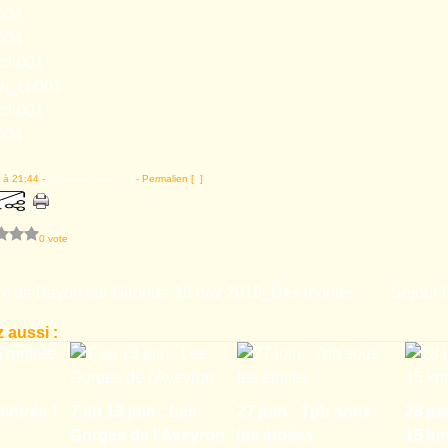
 à 21:44 -
Commentaires [
…
]
- Permalien [
#
]
0 vote
Rando 18km de Bayon sur Gironde-10 nov 2019_Des montées et des descentes le long de Dame Gironde etc...…
 aussi :
entrée !
7 au 13 juin : Les
27 juin : Tpb sous
28 jui
Gorges de l'Aveyron
les étoiles
15 k