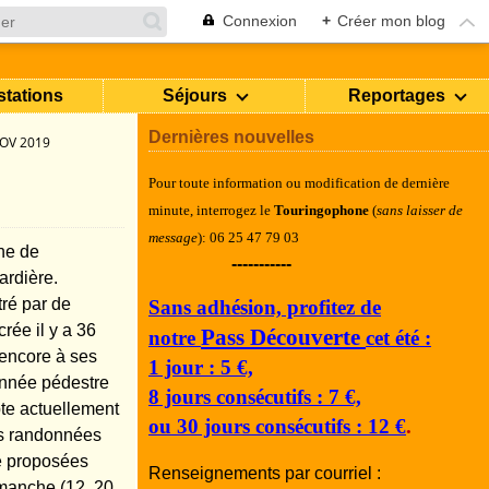
Connexion
+
Créer mon blog
stations
Séjours
Reportages
Dernières nouvelles
NOV 2019
Pour toute information ou modification de dernière
minute, i
nterrogez le
Touringophone
(
sans laisser de
message
): 06 25 47 79 03
ne de
-----------
ardière.
tré par de
Sans adhésion, profitez de
rée il y a 36
Pass Découverte
notre
cet été :
 encore à ses
1 jour : 5 €,
donnée pédestre
8 jours consécutifs : 7 €,
pte actuellement
ou 30 jours consécutifs : 12 €
.
les randonnées
é proposées
Renseignements par courriel :
imanche (12, 20