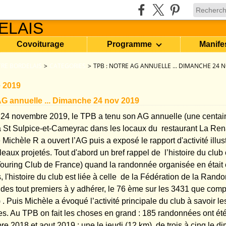
Covoiturage
Programme
Manife
RE BORDELAIS
>
CATEGORIES
>
TPB : NOTRE AG ANNUELLE ... DIMANCHE 24 
 2019
AG annuelle ... Dimanche 24 nov 2019
24 novembre 2019, le TPB a tenu son AG annuelle (une centai
 à St Sulpice-et-Cameyrac dans les locaux du restaurant La Ren
Michèle R a ouvert l’AG puis a exposé le rapport d'activité illus
aux projetés. Tout d'abord un bref rappel de l’histoire du club c
Touring Club de France) quand la randonnée organisée en était
, l'histoire du club est liée à celle de la Fédération de la Ran
un des tout premiers à y adhérer, le 76 ème sur les 3431 que com
 . Puis Michèle a évoqué l’activité principale du club à savoir 
. Au TPB on fait les choses en grand : 185 randonnées ont ét
e 2018 et aout 2019 : une le jeudi (12 km), de trois à cinq le d