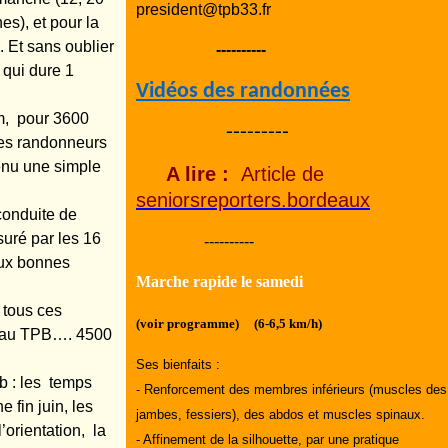
president@tpb33.fr
s), et pour la
e. Et sans oublier
----------
 qui dure 1
Vidéos des randonnées
km, pour 3600
---------
ces randonneurs
venu une simple
A lire :
Article de
seniorsreporters.bordeaux
conduite de
suré par les 16
----------
aux bonnes
Marche rapide le samedi
 tous ces
(voir programme) (6-6,5 km/h)
é au TPB…. 4500
Ses bienfaits :
ub : les temps
- Renforcement des membres inférieurs (muscles des
 fin juin, les
jambes, fessiers), des abdos et muscles spinaux.
’orientation, la
- Affinement de la silhouette, par une pratique