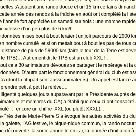
uelles s'ajoutent une rando douce et un 15 km certains dimanche
 cette année des randos à la fraîche en août ont complété
la list
e l’année fort appréciée un samedi sur trois : une marche rapide
e vitesse d’un peu plus de 6 km/h.
ndonnées mises bout à bout feraient un joli parcours de 2900 
n nombre cumulé et si on mettait bout à bout les pas de tous 
e distance de plus de 59000 km (faire le tour de la Terre est de
r le TPB)… Autrement dit le TPB est un club XXL ! .
out cela 30 animateurs dévoués se partagent le repérage et la 
ndonnées. D’autre part le fonctionnement général du club est as
 (dont la plupart sont aussi animateurs). Un appel est lancé 
prendre petit à petit la relève.…
iligenté quelques jours auparavant par la Présidente auprès de
nimateurs et membres du CA) a établi que ceux-ci ont consacr
ulé … encore un chiffre XXL (ou plutôt XXXL)...
ce-Présidente Marie-Pierre S a évoqué les autres activités du cl
 la galette, l'AG festive, le pique-nique commun, la rando nocturne
-découverte, la sortie annuelle en car, la journée d’initiation à l