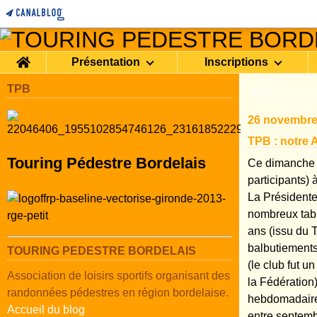
Home
Présentation
Inscriptions
TPB
TOURING PEDEST
26 novembre
TPB : notre 
Touring Pédestre Bordelais
Ce dimanche 
participants)
La Présidente 
nombreux table
ans (issu du 
balbutiements
TOURING PEDESTRE BORDELAIS
(le club fut 
Association de loisirs sportifs organisant des
la Fédération)
randonnées pédestres en région bordelaise.
hebdomadaires
Accueil du blog
entre septembr