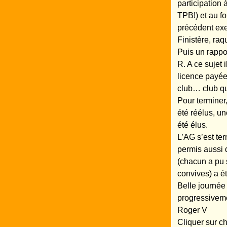
participation
TPB!) et au fo
précédent exe
Finistère, ra
Puis un rappo
R. A ce sujet 
licence payée 
club… club qu
Pour terminer,
été réélus, u
été élus.
L’AG s’est ter
permis aussi 
(chacun a pu s
convives) a ét
Belle journée
progressivem
Roger V
Cliquer sur c