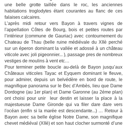
une belle grotte taillée dans le roc, les anciennes
habitations troglodytes étant courantes au flanc de ces
falaises calcaires.
L’après midi retour vers Bayon à travers vignes de
l'appellation Côtes de Bourg, bois et petites routes par
l’intérieur (commune de Gauriac) avec contournement du
Chateau de Thau (belle ruine médiévale du XIIè perché
sur un éperon dominant la vallée et adossé à un château
viticole avec joli pigeonnier... ), passage pres de nombreux
vestiges de moulins à vent etc…
Pour terminer petite boucle au-delà de Bayon jusqu’aux
Châteaux viticoles Tayac et Eyquem dominant le fleuve,
pour admirer, depuis un belvédère en bord de route, le
magnifique panorama sur le Bec d’Ambès, lieu que Dame
Dordogne (au 1er plan) et Dame Garonne (au 2éme plan)
ont choisi pour unir leur destin et laisser la place à la
majestueuse Dame Gironde qui va filer dare dare vers
l'océan (enfin si la marée est descendante...) … Retour à
Bayon avec sa belle église Notre Dame, son magnifique
chevet médiéval (XIIè) et son haut clocher surmonté d’une