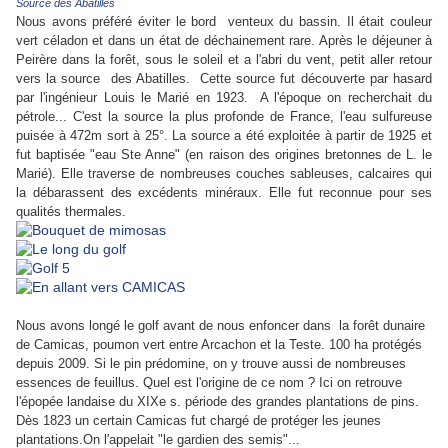
Source des Abatilles
Nous avons préféré éviter le bord venteux du bassin. Il était couleur
vert céladon et dans un état de déchainement rare.
Après le déjeuner à
Peirère dans la forêt, sous le soleil et a l'abri du vent, petit aller retour
vers la source des Abatilles.
Cette source fut découverte par hasard
par l'ingénieur Louis le Marié en 1923. A l'époque on recherchait du
pétrole... C'est la source la plus profonde de France, l'eau sulfureuse
puisée à 472m sort à 25°. La source a été exploitée à partir de 1925 et
fut baptisée "eau Ste Anne" (en raison des origines bretonnes de L. le
Marié). Elle traverse de nombreuses couches sableuses, calcaires qui
la débarassent des excédents minéraux.
Elle fut reconnue pour ses
qualités thermales.
Nous avons longé le golf avant de nous enfoncer dans la forêt dunaire
de Camicas, poumon vert entre Arcachon et la Teste. 100 ha protégés
depuis 2009. Si le pin prédomine, on y trouve aussi de nombreuses
essences de feuillus. Quel est l'origine de ce nom ? Ici on retrouve
l'épopée landaise du XIXe s. période des grandes plantations de pins.
Dès 1823 un certain Camicas fut chargé de protéger les jeunes
plantations.On l'appelait "le gardien des semis"...